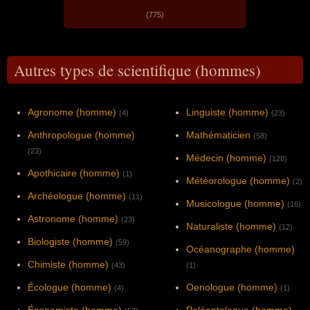
(775)
Autres types de scientifique (hommes)
Agronome (homme)
Linguiste (homme)
(4)
(23)
Anthropologue (homme)
Mathématicien
(58)
(23)
Médecin (homme)
(128)
Apothicaire (homme)
(1)
Météorologue (homme)
(2)
Archéologue (homme)
(11)
Musicologue (homme)
(16)
Astronome (homme)
(23)
Naturaliste (homme)
(12)
Biologiste (homme)
(59)
Océanographe (homme)
Chimiste (homme)
(43)
(1)
Écologue (homme)
Oenologue (homme)
(4)
(1)
Économiste (homme)
Paléontologue (homme)