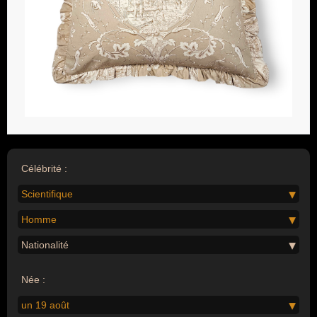
Célébrité :
Scientifique
Homme
Nationalité
Née :
un 19 août