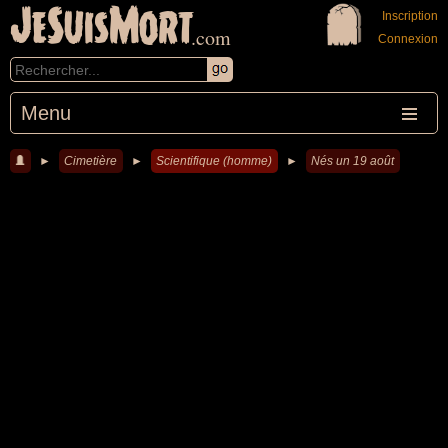
JeSuisMort
Inscription
.com
Connexion
Menu
►
Cimetière
►
Scientifique (homme)
►
Nés un 19 août