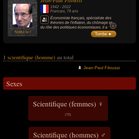
Jean-Paul Fitoussi
écrivain, enseignant ou essayiste. En ce qui concerne leurs
1942
-
2022
nationalités au moment de leurs morts, ils peuvent avoir été
Francais
, 79 ans
francais par exemple.
Économiste français, spécialiste des
théories de l'inflation, du chômage et
+
+
du rôle des politiques économiques, il a
Notez-le !
présidé l’Observatoire français des
Tombe ►
conjonctures économiques de 1989 à 2010.
1 scientifique (homme)
au total
Jean-Paul Fitoussi
Sexes
Scientifique (femmes) ♀
(70)
Scientifique (hommes) ♂