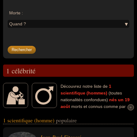
Morte :
Quand ?
1 célébrité
Découvrez notre liste de
1
scientifique (hommes)
(toutes
nationalités confondues)
nés un 19
août
morts et connus comme par
+
+
exemple : Jean-Paul Fitoussi... Ces personnalités (de sexe
1 scientifique (homme)
populaire
masculin) peuvent avoir des liens variés dans les domaines de l'art,
de l'économie, de l'enseignement, de la littérature ou de la science.
Ces célébrités peuvent également avoir été artiste, économiste,