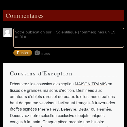
Commentaires
Image
Coussins d'Exception
Découvrez les coussins d'exception
en
MAISON TRAMIS
tissus de grandes maisons d'édition. Destinées aux
amateurs d'objets rares et de beaux textiles, nos créations
haut de gamme valorisent l'artisanat français à travers des
étoffes signées
,
,
ou
.
Pierre Frey
Lelièvre
Dedar
Hermès
Découvrez notre sélection exclusive d'objets uniques
conçus à la main. Chaque pièce raconte une histoire