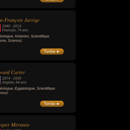
n-François Jarrige
1940
-
2014
Francais
, 74 ans
éologue, Historien, Scientifique
toire, Science).
Tombe ►
ward Carter
1874
-
1939
Anglais
, 64 ans
éologue, Égyptologue, Scientifique
ence).
Tombe ►
osper Mérimée