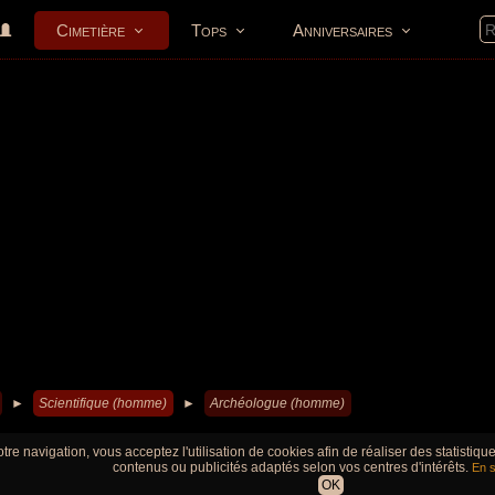
Cimetière
Tops
Anniversaires
►
Scientifique (homme)
►
Archéologue (homme)
tre navigation, vous acceptez l'utilisation de cookies afin de réaliser des statistiq
contenus ou publicités adaptés selon vos centres d'intérêts.
En s
OK