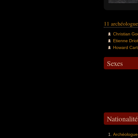
11 archéologu
Christian G
Etienne Drio
Howard Cart
Sexes
Nationalit
Archéologu