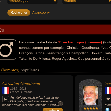
:
Archéologue
Homme
Avancée ►
és
Découvrez notre liste de
11
archéologue (hommes)
(tout
connus comme par exemple : Christian Goudineau, Yves 
François Jarrige, Jean-françois Champollion, Howard Cart
Takahito De Mikasa, Roger Agache... Ces personnalités (d
maines de l'archéologie, de l'art, de l'histoire, de la littérature, de la s
e (hommes)
populaires
, de la géologie, de l'aventure, de la traduction, du gotha ou de la pol
 écrivain, écrivain scientifique, historien, scientifique, enseignant, palé
aphe, colonel, militaire, romancier, traducteur, égyptologue, homme d'ét
Christian Goudineau
Yve
e leurs nationalités au moment de leurs morts, ils peuvent avoir été fr
1939
-
2018
Francais
, 79 ans
Archéologue et historien français de
l'Antiquité, grand spécialiste des
+
+
mondes gaulois et gallo-romains, il était une
d'Au
figure majeure de la recherche
en É
Tombe ►