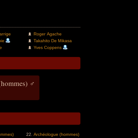
arrige
Roger Agache
bie
Takahito De Mikasa
e
Yves Coppens
 (hommes) ♂
hommes)
Archéologue (hommes)