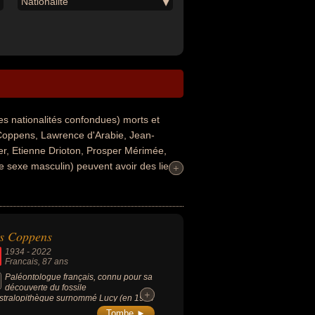
Nationalité
es nationalités confondues) morts et
Coppens, Lawrence d'Arabie, Jean-
er, Etienne Drioton, Prosper Mérimée,
e sexe masculin) peuvent avoir des liens
+
+
cience, de l'anthropologie, de la biologie,
itique. Ces célébrités peuvent également
ontologue, préhistorien, autobiographe,
at, homme politique, linguiste ou prince.
s Coppens
ancais, anglais ou japonais par exemple.
1934
-
2022
Francais
, 87 ans
Paléontologue français, connu pour sa
découverte du fossile
+
+
stralopithèque surnommé Lucy (en 1974
thiopie).
Tombe ►