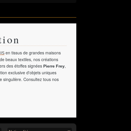
tion
en tissus de grandes maisons
IS
de beaux textiles, nos créations
vers des étoffes signées
,
Pierre Frey
tion exclusive d'objets uniques
e singulière. Consultez tous nos