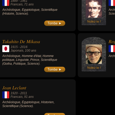
1889
-
1961
Francais
, 71 ans
Archéologue, Égyptologue, Scientifique
Arch
(Histoire, Science).
Scien
Notez-le !
Tombe ►
Takahito De Mikasa
Ro
1915
-
2016
Japonais
, 100 ans
Archéologue, Homme d'état, Homme
Arch
politique, Linguiste, Prince, Scientifique
(Gotha, Politique, Science).
Notez-le !
Tombe ►
Jean Leclant
1920
-
2011
Francais
, 91 ans
Archéologue, Égyptologue, Historien,
Scientifique (Science).