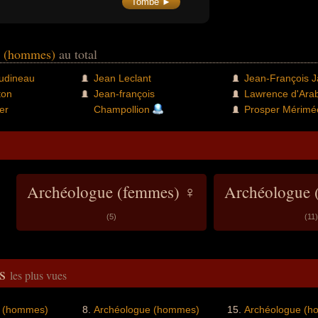
Tombe ►
e (hommes)
au total
oudineau
Jean Leclant
Jean-François J
ton
Jean-françois
Lawrence d'Ara
er
Champollion
Prosper Mérimé
Archéologue (femmes) ♀
Archéologue
(5)
(11)
és
les plus vues
e (hommes)
Archéologue (hommes)
Archéologue (