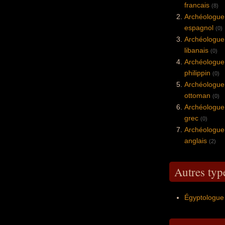
francais
(8)
Archéologu
espagnol
(0)
Archéologu
libanais
(0)
Archéologu
philippin
(0)
Archéologu
ottoman
(0)
Archéologu
grec
(0)
Archéologu
anglais
(2)
Autres typ
Égyptologu