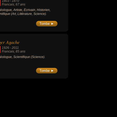
1803
-
1870
Francais
, 67 ans
éologue, Artiste, Écrivain, Historien,
tifique (Art, Littérature, Science).
Tombe ►
ger Agache
1926
-
2011
Francais
, 85 ans
éologue, Scientifique (Science).
Tombe ►