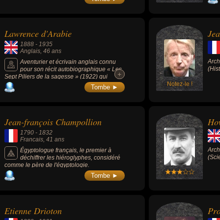
archéologique européenne et aura inspiré
toute une génération de scientifiques.
Lawrence d'Arabie
Jea
1888
-
1935
Anglais
, 46 ans
Arch
Aventurier et écrivain anglais connu
(His
pour son récit autobiographique « Les
+
+
Sept Piliers de la sagesse » (1922) qui
raconte ses périples quand il était officier de
Notez-le !
Tombe ►
liaison britannique durant la grande révolte
arabe de 1916-1918. David Lean a réalisé
en 1962 le film « Lawrence d’Arabie », avec
Peter O'Toole dans le rôle-titre, remportant
Jean-françois Champollion
Ho
un immense succès et 7 oscars.
1790
-
1832
Francais
, 41 ans
Arch
Égyptologue français, le premier à
(Sci
déchiffrer les hiéroglyphes, considéré
comme le père de l'égyptologie.
Tombe ►
Etienne Drioton
Pr