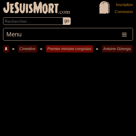
JeSuisMort
Inscription
.com
Connexion
Menu
►
Cimetière
►
Premier ministre congolais
►
Antoine Gizenga