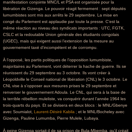
manifestation conjointe MNC/L et PSA est organisée pour la
libération de Gizenga. Le pouvoir réagit fermement : sept députés
lumumbistes sont mis aux arrêts le 29 septembre. La mise en
congé du Parlement est applaudie par toute la presse. C’est la
même réaction au niveau des syndicats importants : UTC, FGTK,
CSLC et la redoutable Union générale des étudiants congolais
(UGEC), mais qui exigent aussi l’extension de la mesure au
gouvernement taxé d’incompétent et de corrompu.
À l’opposé, les partis politiques de l’opposition lumumbiste,
majoritaires au Parlement, vont déterrer la hache de guerre. Ils se
réunissent du 29 septembre au 3 octobre. Ils vont créer à
Léopoldville le Conseil national de libération (CNL) le 3 octobre. Le
CNL vise à s’opposer aux mesures prises le 29 septembre et
renverser le gouvernement Adoula. Le CNL, qui sera à la base de
la terrible rébellion muleliste, va conquérir durant l’année 1964 les
trois-quarts du pays. Et se divisera en deux blocs : le MNL/Gbenye
avec Soumialot,
Laurent-Désiré Kabila
; et le MNL/Bocheley avec
Gizenga, Pauline Lumumba, Pierre Mulele, Lubaya.
À peine Gizenga sortait-il de sa prison de Bula-Mbemba, qu'il créait