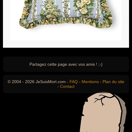
Partagez cette page avec vos amis ! ;-)
© 2004 - 2026 JeSuisMort.com -
FAQ
-
Mentions
-
Plan du site
-
Contact