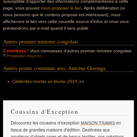
susceptible d'apporter des informations complémentaires à cette
page, vous pouvez
nous proposer le lien
. Après délibération (si
nous pensons que le contenu proposé est intéressant), nous
afficherons le lien vers cette nouvelle source d'infos et nous vous
préviendrons par e-mail quand il sera publié.
Autres premier ministre congolais
Contribuez !
Vous connaissez d'autres premier ministre congolais
?
Proposez-nous ici
.
Autres points communs avec Antoine Gizenga
Célébrités mortes en février 2019
(43)
Coussins d'Exception
Découvrez les coussins d'exception
en
MAISON TRAMIS
tissus de grandes maisons d'édition. Destinées aux
amateurs d'objets rares et de beaux textiles, nos créations