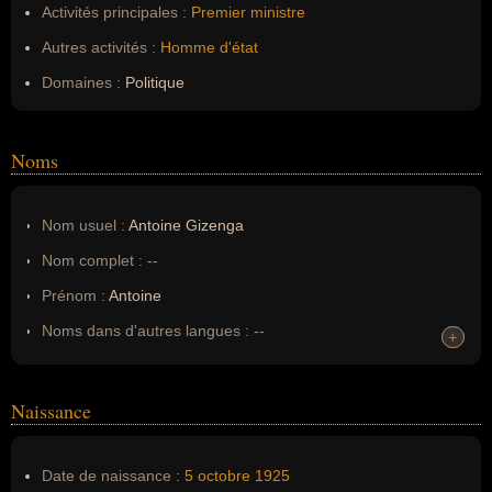
Activités principales :
Premier ministre
Autres activités :
Homme d'état
Domaines :
Politique
Noms
Nom usuel :
Antoine Gizenga
Nom complet :
--
Prénom :
Antoine
Noms dans d'autres langues :
--
+
+
Homonymes :
0
(aucun)
Naissance
Nom de famille :
Gizenga
Pseudonyme :
--
Date de naissance :
5 octobre
1925