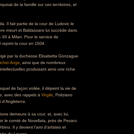
quisat de la famille sur ces territoires, et
a. Il fait partie de la cour de Ludovic le
père meurt et Baldassare lui succède dans
 XII à Milan. Pour le service de
 rejoint la cour en 1504.
l dirigé par la duchesse Elisabetta Gonzague
ichel-Ange
, ainsi que de nombreux
ntellectuelles produisant ainsi une riche
uel de façon voilée, il dépeint la vie de
e, avec des rappels à
Virgile
, Poliziano
 d'Angleterre.
ione demeure à sa cour, et, avec lui,
enir le comté de Novellata, près de Pesaro.
. Il y devient l'ami d'artistes et
usée du Louvre.