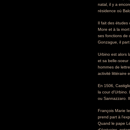
natal, il y a enco
résidence où Bal
Il fait des études
More et à la mort
ses fonctions de c
Gonzague, il part
Urbino est alors l
et sa belle-soeur
hommes de lettres
activité littéraire 
En 1506, Castigli
la cour d'Urbino
ou Sannazzaro. Il
François Marie Ie
prend part à l'ex
Quand le pape Léo
d'écrivains, nota