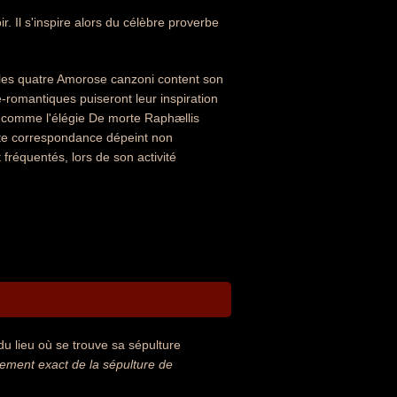
r. Il s'inspire alors du célèbre proverbe
les quatre Amorose canzoni content son
é-romantiques puiseront leur inspiration
s, comme l'élégie De morte Raphællis
ante correspondance dépeint non
fréquentés, lors de son activité
u lieu où se trouve sa sépulture
ment exact de la sépulture de