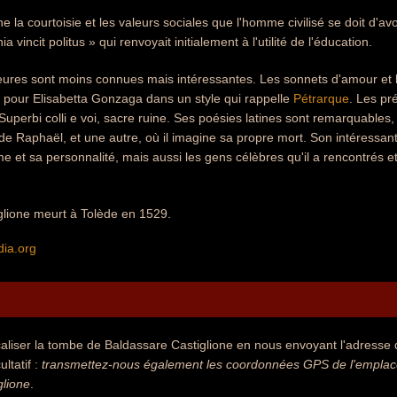
 la courtoisie et les valeurs sociales que l'homme civilisé se doit d'avoi
a vincit politus » qui renvoyait initialement à l'utilité de l'éducation.
ures sont moins connues mais intéressantes. Les sonnets d'amour et 
 pour Elisabetta Gonzaga dans un style qui rappelle
Pétrarque
. Les pr
uperbi colli e voi, sacre ruine. Ses poésies latines sont remarquable
t de Raphaël, et une autre, où il imagine sa propre mort. Son intéress
 et sa personnalité, mais aussi les gens célèbres qu'il a rencontrés et 
glione meurt à Tolède en 1529.
dia.org
aliser la tombe de Baldassare Castiglione en nous envoyant l'adresse d
ultatif :
transmettez-nous également les coordonnées GPS de l'emplace
glione
.