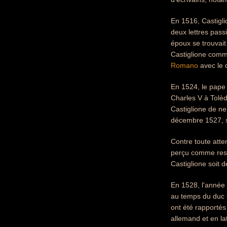
En 1516, Castiglio
deux lettres pass
époux se trouvai
Castiglione comme
Romano
avec le d
En 1524, le pap
Charles V à Tolèd
Castiglione de ne
décembre 1527, so
Contre toute atte
perçu comme respo
Castiglione soit 
En 1528, l'année p
au temps du duc G
ont été rapportés 
allemand et en la