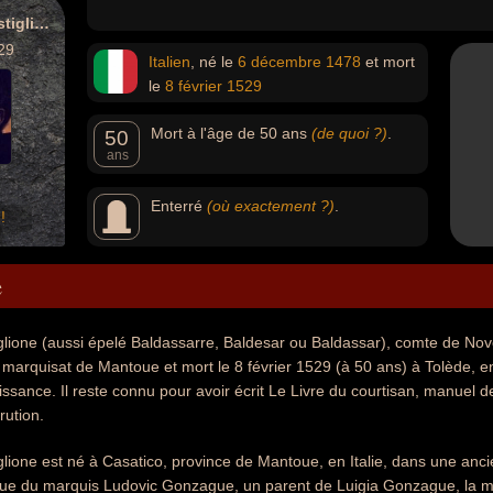
Baldassare Castiglione
29
Italien
, né le
6 décembre
1478
et mort
le
8 février
1529
Mort à l'âge de 50 ans
(de quoi ?)
.
50
ans
Enterré
(où exactement ?)
.
!
e
glione (aussi épelé Baldassarre, Baldesar ou Baldassar), comte de Nov
 marquisat de Mantoue et mort le 8 février 1529 (à 50 ans) à Tolède, e
aissance. Il reste connu pour avoir écrit Le Livre du courtisan, manuel 
rution.
lione est né à Casatico, province de Mantoue, en Italie, dans une anc
ue du marquis Ludovic Gonzague, un parent de Luigia Gonzague, la mèr