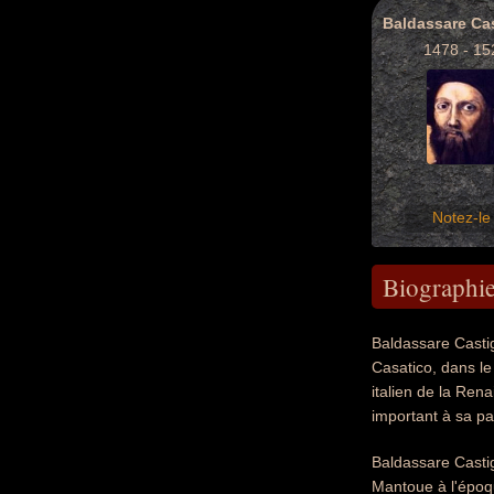
1478 - 15
Notez-le 
Biographi
Baldassare Casti
Casatico, dans le
italien de la Ren
important à sa pa
Baldassare Castig
Mantoue à l'époq