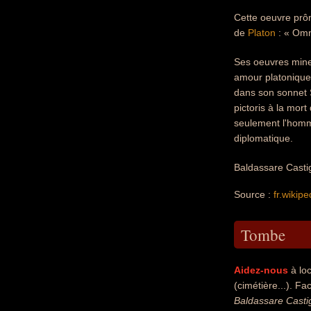
Cette oeuvre prône
de
Platon
: « Omni
Ses oeuvres mine
amour platonique
dans son sonnet S
pictoris à la mor
seulement l'homme
diplomatique.
Baldassare Casti
Source :
fr.wikipe
Tombe
Aidez-nous
à loc
(cimétière...). Fac
Baldassare Casti