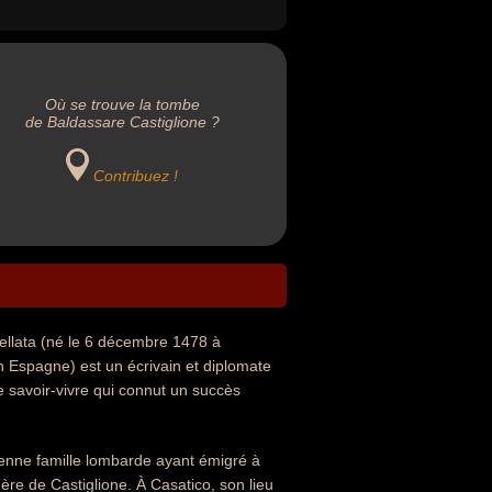
Où se trouve la tombe
de Baldassare Castiglione ?
Contribuez !
ellata (né le 6 décembre 1478 à
n Espagne) est un écrivain et diplomate
de savoir-vivre qui connut un succès
ienne famille lombarde ayant émigré à
e de Castiglione. À Casatico, son lieu