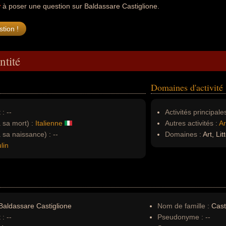
r
à poser une question sur Baldassare Castiglione.
ntité
Domaines d'activité
 :
--
Activités principales
à sa mort) :
Italienne
Autres activités :
Ar
à sa naissance) :
--
Domaines :
Art, Lit
lin
aldassare Castiglione
Nom de famille :
Cast
 :
--
Pseudonyme :
--