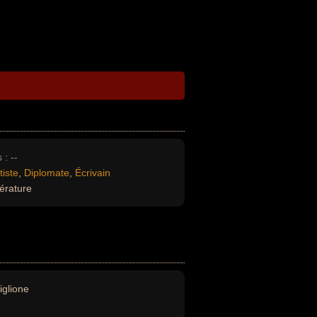
 :
--
tiste
,
Diplomate
,
Écrivain
térature
iglione