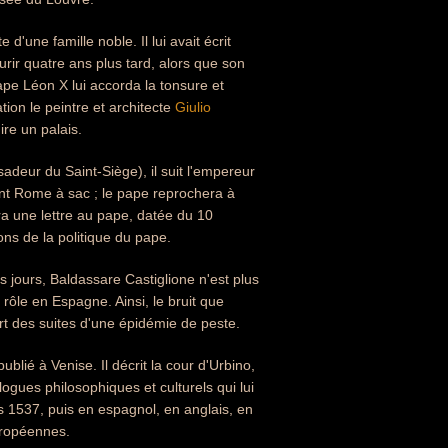
d'une famille noble. Il lui avait écrit
urir quatre ans plus tard, alors que son
pe Léon X lui accorda la tonsure et
ion le peintre et architecte
Giulio
ire un palais.
adeur du Saint-Siège), il suit l'empereur
ent Rome à sac ; le pape reprochera à
ra une lettre au pape, datée du 10
ons de la politique du pape.
s jours, Baldassare Castiglione n'est plus
ôle en Espagne. Ainsi, le bruit que
ort des suites d'une épidémie de peste.
blié à Venise. Il décrit la cour d'Urbino,
ogues philosophiques et culturels qui lui
dès 1537, puis en espagnol, en anglais, en
européennes.