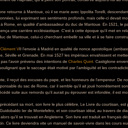
ne retourne à Mantoue, où il se marie avec Ippolita Torelli, descendante 
ionnées, lui exprimant ses sentiments profonds, mais celle-ci devait mo
t à Rome, en qualité d'ambassadeur du duc de Mantoue. En 1521, le pa
nça une carrière ecclésiastique. C'est à cette époque qu'il met en relat
uc de Mantoue, celui-ci cherchant embellir sa ville et à se faire constru
e
Clément V
II l'envoie à Madrid en qualité de nonce apostolique (ambass
e, Séville et Grenade. En mai 1527 les impériaux envahissent et mett
 pas l'avoir prévenu des intentions de
Charles Quint
. Castiglione enver
ulignant que le saccage était motivé par l'ambiguïté et les contradicti
nte, il reçut des excuses du pape, et les honneurs de l'empereur. De no
nsable du sac de Rome, car il semble qu'il ait joué honnêtement son r
décédé suite aux remords qu'il aurait pu éprouver est infondée, il est m
récédant sa mort, son livre le plus célèbre, Le Livre du courtisan, est pu
uidobaldo Ier de Montefeltro, et son courtisan idéal, au travers de dial
alors qu'il se trouvait en Angleterre. Son livre est traduit en français 
tin. Ce livre deviendra vite un manuel de savoir-vivre dans les cours 