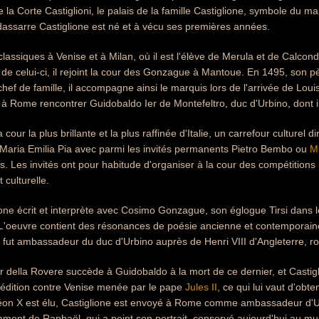
re la Corte Castiglioni, le palais de la famille Castiglione, symbole du mar
dassarre Castiglione est né et à vécu ses premières années.
 classiques à Venise et à Milan, où il est l'élève de Merula et de Calcondil
 de celui-ci, il rejoint la cour des Gonzague à Mantoue. En 1495, son 
hef de famille, il accompagne ainsi le marquis lors de l'arrivée de Louis
 à Rome rencontrer Guidobaldo Ier de Montefeltro, duc d'Urbino, dont il
a cour la plus brillante et la plus raffinée d'Italie, un carrefour culture
 Maria Emilia Pia avec parmi les invités permanents Pietro Bembo ou
M
. Les invités ont pour habitude d'organiser à la cour des compétitions i
et culturelle.
one écrit et interprète avec Cosimo Gonzague, son églogue Tirsi dans leq
. L'oeuvre contient des résonances de poésie ancienne et contemporain
 fut ambassadeur du duc d'Urbino auprès de Henri VIII d'Angleterre, roi
r della Rovere succède à Guidobaldo à la mort de ce dernier, et Castigl
pédition contre Venise menée par le pape
Jules II
, ce qui lui vaut d'obt
n X est élu, Castiglione est envoyé à Rome comme ambassadeur d'Urbino
mment de Raphaël, qui a peint son portrait, conservé aujourd'hui au m