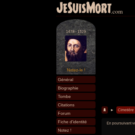
JeSuisMort
.com
1478 - 1529
Notez-le !
Général
Biographie
Tombe
Citations
►
Cimetière
Forum
Fiche d'identité
En poursuivant vo
Notez !