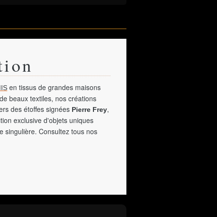
tion
en tissus de grandes maisons
IS
de beaux textiles, nos créations
vers des étoffes signées
,
Pierre Frey
tion exclusive d'objets uniques
e singulière. Consultez tous nos