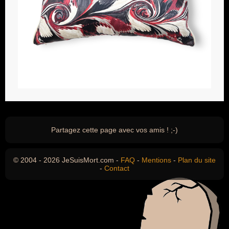
Partagez cette page avec vos amis ! ;-)
© 2004 - 2026 JeSuisMort.com -
FAQ
-
Mentions
-
Plan du site
-
Contact