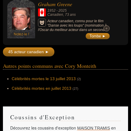
Graham Greene
artistique de la compagnie de la capitale.
1952
-
2025
Canadien
, 73 ans
Acteur canadien, connu pour le film
"Danse avec les loups" (nomination à
+
+
l'Oscar du meilleur acteur dans un second
Notez-le !
rôle en 1991). Sa longue carrière aux États-
Tombe ►
Unis ouvre les portes pour une meilleure
représentation des peuples indigènes à
Hollywood.
45 acteur canadien ►
Autres points communs avec Cory Monteith
Célébrités mortes le 13 juillet 2013
(2)
Célébrités mortes en juillet 2013
(27)
Coussins d'Exception
Découvrez les coussins d'exception
en
MAISON TRAMIS