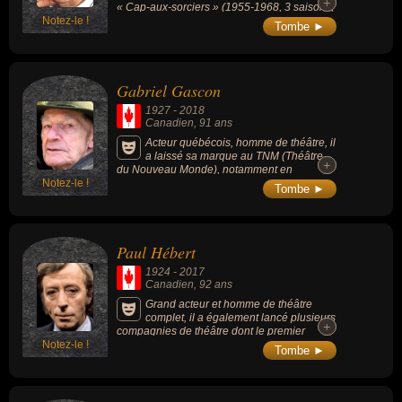
+
+
« Cap-aux-sorciers » (1955-1968, 3 saisons,
Notez-le !
117 épisodes).
Tombe ►
Gabriel Gascon
1927
-
2018
Canadien
, 91 ans
Acteur québécois, homme de théâtre, il
a laissé sa marque au TNM (Théâtre
+
+
du Nouveau Monde), notamment en
Notez-le !
participant en 1951 au premier spectacle du
Tombe ►
théâtre cofondé par son frère Jean Gascon.
En 2011,TNM avait souligné ses 60 ans
d’existence en présentant le film « La
passion selon Gabriel ».
Paul Hébert
1924
-
2017
Canadien
, 92 ans
Grand acteur et homme de théâtre
complet, il a également lancé plusieurs
+
+
compagnies de théâtre dont le premier
Notez-le !
théâtre d'été du Québec et a dirigé le
Tombe ►
Conservatoire d'art dramatique de Montréal
(1969) et celui de Québec (1970), avant de
participer, l'année suivante, à la fondation du
Trident et de devenir le premier directeur