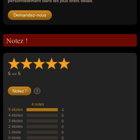
personnellement dans les plus brefs délais.
Demandez-nous
Notez !
5
5
sur
?
4 notes
5 étoiles
4
4 étoiles
0
3 étoiles
0
2 étoiles
0
1 étoile
0
0 étoile
0