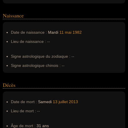
Prénom (3) :
Michael
Noms dans d'autres langues :
--
Naissance
Homonymes :
0
(aucun)
Date de naissance :
Mardi
11 mai
1982
Nom de famille :
Monteith
Lieu de naissance :
--
Pseudonyme :
--
Surnom :
--
Signe astrologique du zodiaque :
--
Erreurs d'écriture :
--
Signe astrologique chinois :
--
Décès
Date de mort :
Samedi
13 juillet
2013
Lieu de mort :
--
Âge de mort :
31 ans