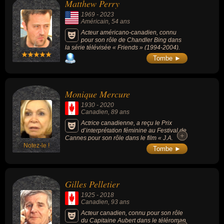
Matthew Perry
1969
-
2023
Américain
, 54 ans
Acteur américano-canadien, connu
pour son rôle de Chandler Bing dans
la série télévisée « Friends » (1994-2004).
Tombe ►
Monique Mercure
1930
-
2020
Canadien
, 89 ans
Actrice canadienne, a reçu le Prix
d’interprétation féminine au Festival de
+
+
Cannes pour son rôle dans le film « J.A.
Notez-le !
Martin photographe » (1977, de Jean
Tombe ►
Beaudin).
Gilles Pelletier
1925
-
2018
Canadien
, 93 ans
Acteur canadien, connu pour son rôle
du Capitaine Aubert dans le téléroman