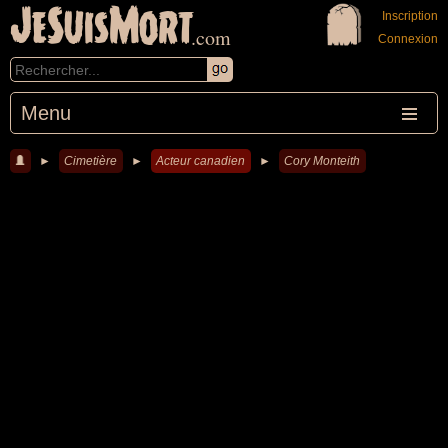
JeSuisMort
Inscription
.com
Connexion
Menu
►
Cimetière
►
Acteur canadien
►
Cory Monteith