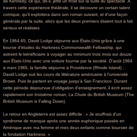
de Kennedy, ce qui, dit-il, jette un froid sur la suite du spectacle. À
travers cette expérience théâtrale, il se découvre un certain talent
comique, qu'il exploitera dans son roman suivant, et d'une façon
générale par la suite, alors que les deux premiers étaient tout à fait
sérieux et réalistes.
En 1964-65, David Lodge séjourne aux États-Unis grâce à une
bourse d'études du Harkness Commonwealth Fellowship, qui
astreint le bénéficiaire à voyager au minimum trois mois sur douze
aux États-Unis avec une voiture fournie par la société. D'août 1964
à mars 1965, la famille séjourne à Providence (Rhode Island) ;
David Lodge suit les cours de littérature américaine à l'université
Brown. Puis ils partent en voyage jusqu'à San Francisco. Durant
cette période dépourvue d'obligation d'enseignement, il écrit assez
rapidement son troisième roman, La Chute du British Museum (The
British Museum is Falling Down).
Le retour en Angleterre est assez difficile : « Je souffrais d'un
syndrome de manque après une année euphorique passée en
Amérique avec ma femme et mes deux enfants comme boursier de
la fondation Harkness. »