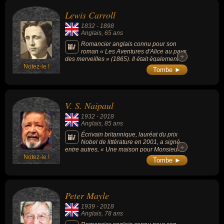
Lewis Carroll
1832
-
1898
Anglais
, 65 ans
Romancier anglais connu pour son
roman « Les Aventures d'Alice au pays
+
+
des merveilles » (1865). Il était également
Notez-le !
photographe et mathématicien.
Tombe ►
V. S. Naipaul
1932
-
2018
Anglais
, 85 ans
Écrivain britannique, lauréat du prix
Nobel de littérature en 2001, a signé,
+
+
entre autres, « Une maison pour Monsieur
Notez-le !
Biswas » et « L’Inde. Un million de révoltes ».
Tombe ►
Peter Mayle
1939
-
2018
Anglais
, 78 ans