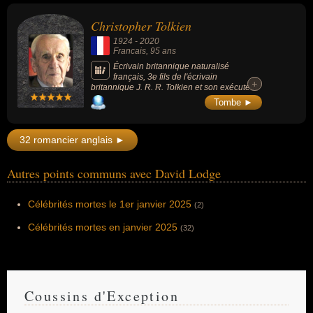
Christopher Tolkien
1924
-
2020
Francais
, 95 ans
Écrivain britannique naturalisé
français, 3e fils de l'écrivain
+
+
britannique J. R. R. Tolkien et son exécuteur
littéraire. Il a notamment publié tous les
Tombe ►
textes postérieurs au « Hobbit » et au «
Seigneur des Anneaux », en déchiffrant les
manuscrits laissés par son père, dont le «
32 romancier anglais ►
Silmarillion » (1977), une saga à l'intérieur
de laquelle s'inscrivent les histoires du «
Seigneur des anneaux », des « Enfants de
Autres points communs avec David Lodge
Hurin » et « L'Histoire de la Terre du Milieu ».
Célébrités mortes le 1er janvier 2025
(2)
Célébrités mortes en janvier 2025
(32)
Coussins d'Exception