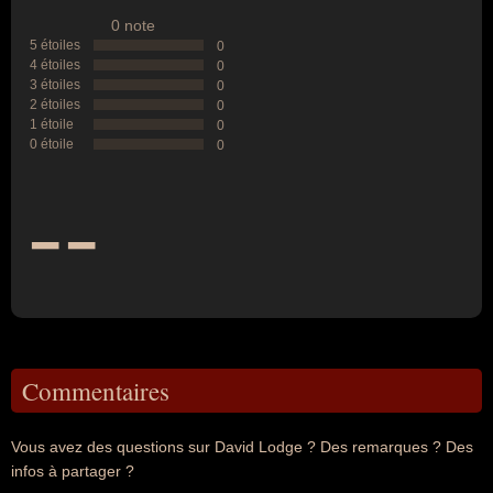
0 note
5 étoiles
0
4 étoiles
0
3 étoiles
0
2 étoiles
0
1 étoile
0
0 étoile
0
--
Commentaires
Vous avez des questions sur David Lodge ? Des remarques ? Des
infos à partager ?