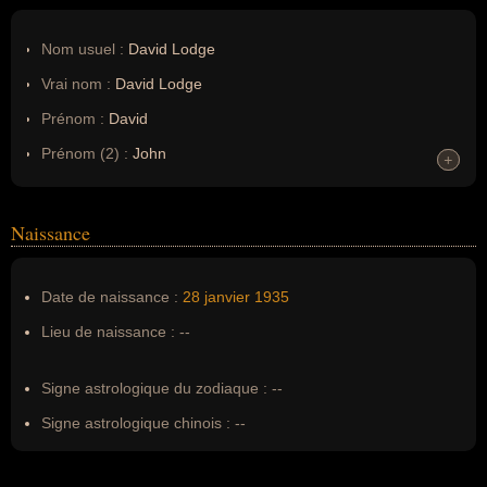
Nom usuel :
David Lodge
Vrai nom :
David Lodge
Prénom :
David
Prénom (2) :
John
+
+
Noms dans d'autres langues :
--
Homonymes :
0
(aucun)
Naissance
Nom de famille :
Lodge
Date de naissance :
28 janvier
1935
Pseudonyme :
--
Lieu de naissance :
--
Surnom :
--
Erreurs d'écriture :
--
Signe astrologique du zodiaque :
--
Signe astrologique chinois :
--