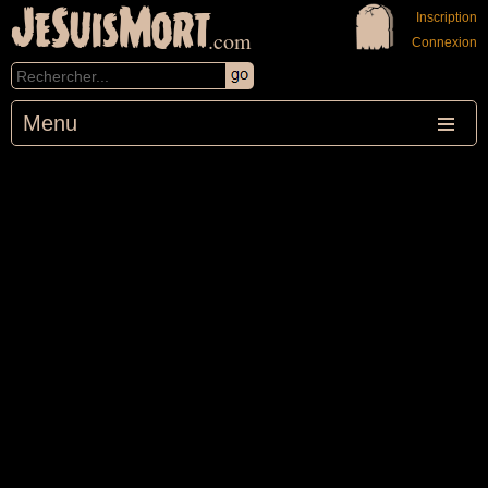
JeSuisMort
Inscription
.com
Connexion
Menu