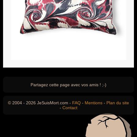
Partagez cette page avec vos amis ! ;-)
© 2004 - 2026 JeSuisMort.com -
FAQ
-
Mentions
-
Plan du site
-
Contact