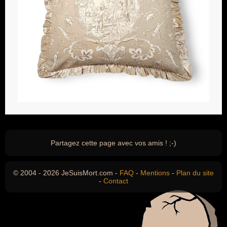
Partagez cette page avec vos amis ! ;-)
© 2004 - 2026 JeSuisMort.com -
FAQ
-
Mentions
-
Plan du site
-
Contact