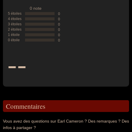
0 note
5 étoiles
0
4 étoiles
0
3 étoiles
0
2 étoiles
0
1 étoile
0
0 étoile
0
--
Commentaires
Vous avez des questions sur Earl Cameron ? Des remarques ? Des
infos à partager ?