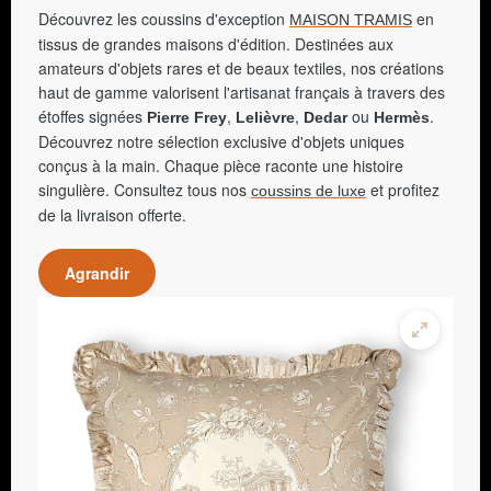
moine Guillaume de Baskerville dans « Le
Découvrez les coussins d'exception
en
MAISON TRAMIS
Nom de la rose » et un Cecil B. DeMille
tissus de grandes maisons d'édition. Destinées aux
Award en 1996 pour l'ensemble de sa
carrière. Icône du cinéma britannique,
amateurs d'objets rares et de beaux textiles, nos créations
néanmoins à la retraite depuis son rôle dans
haut de gamme valorisent l'artisanat français à travers des
« La Ligue des gentlemen extraordinaires »
(2003), Sean Connery a été anobli par la
étoffes signées
,
,
ou
.
Pierre Frey
Lelièvre
Dedar
Hermès
reine Élisabeth II en 2000, pour services
Découvrez notre sélection exclusive d'objets uniques
rendus au cinéma britannique. Il est
également membre de l'ordre de l'Empire
conçus à la main. Chaque pièce raconte une histoire
britannique. Fier de ses origines écossaises,
singulière. Consultez tous nos
et profitez
coussins de luxe
il affiche publiquement son soutien à
l'indépendantisme écossais.
de la livraison offerte.
Agrandir