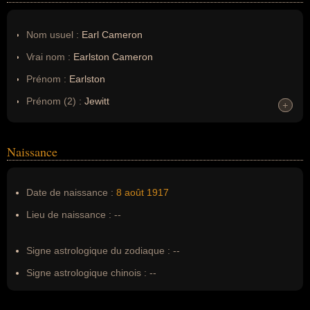
Nom usuel :
Earl Cameron
Vrai nom :
Earlston Cameron
Prénom :
Earlston
Prénom (2) :
Jewitt
+
+
Noms dans d'autres langues :
--
Homonymes :
0
(aucun)
Naissance
Nom de famille :
Cameron
Date de naissance :
8 août
1917
Pseudonyme :
Earl Cameron
Lieu de naissance :
--
Surnom :
--
Erreurs d'écriture :
--
Signe astrologique du zodiaque :
--
Signe astrologique chinois :
--