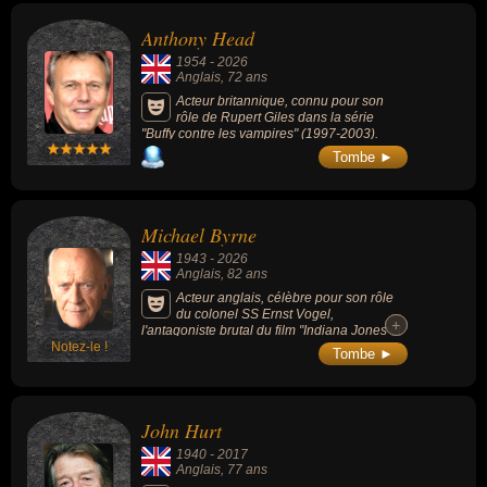
Anthony Head
1954
-
2026
Anglais
, 72 ans
Acteur britannique, connu pour son
rôle de Rupert Giles dans la série
"Buffy contre les vampires" (1997-2003).
Tombe ►
Michael Byrne
1943
-
2026
Anglais
, 82 ans
Acteur anglais, célèbre pour son rôle
du colonel SS Ernst Vogel,
+
+
l'antagoniste brutal du film "Indiana Jones et
Notez-le !
la Dernière Croisade" (1989) ou celui mage
Tombe ►
noir Gellert Grindelwald âgé dans "Harry
Potter et les Reliques de la Mort - Partie 1"
(2010). Sa prestance rigide et sa voix grave
l'ont conduit à s'installer durablement dans
John Hurt
des rôles d'officiers et de figures d'autorité,
comme dans les superproductions de guerre
1940
-
2017
"Un pont trop loin" (1977), "L'Aigle s'est posé"
Anglais
, 77 ans
(1976) ou le soldat anglais dont l'agression