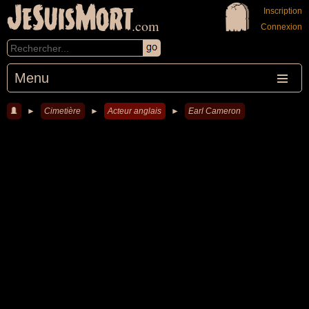
JeSuisMort
Inscription
.com
Connexion
Menu
►
Cimetière
►
Acteur anglais
►
Earl Cameron