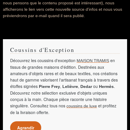
nous pensons que le contenu proposé est intéressant), nous
afficherons le lien vers cette nouvelle source d'infos et nous vous
préviendrons par e-mail quand il sera publié.
Coussins d'Exception
Découvrez les coussins d'exception
en
MAISON TRAMIS
tissus de grandes maisons d'édition. Destinées aux
amateurs d'objets rares et de beaux textiles, nos créations
haut de gamme valorisent l'artisanat français à travers des
étoffes signées
,
,
ou
.
Pierre Frey
Lelièvre
Dedar
Hermès
Découvrez notre sélection exclusive d'objets uniques
conçus à la main. Chaque pièce raconte une histoire
singulière. Consultez tous nos
et profitez
coussins de luxe
de la livraison offerte.
Agrandir