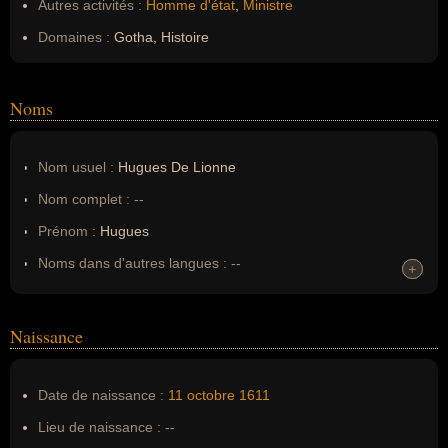
Autres activités :
Homme d'état
,
Ministre
Domaines :
Gotha, Histoire
Noms
Nom usuel :
Hugues De Lionne
Nom complet :
--
Prénom :
Hugues
Noms dans d'autres langues :
--
+
+
Homonymes :
0
(aucun)
Naissance
Nom de famille :
De Lionne
Pseudonyme :
--
Date de naissance :
11 octobre
1611
Surnom :
--
Lieu de naissance :
--
Erreurs d'écriture :
Hugue de Lionne