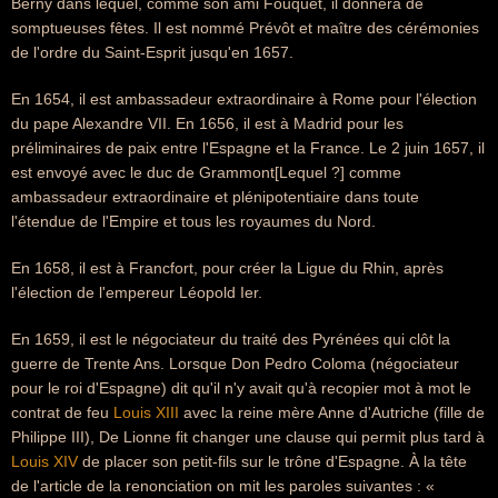
Berny dans lequel, comme son ami Fouquet, il donnera de
somptueuses fêtes. Il est nommé Prévôt et maître des cérémonies
de l'ordre du Saint-Esprit jusqu'en 1657.
En 1654, il est ambassadeur extraordinaire à Rome pour l'élection
du pape Alexandre VII. En 1656, il est à Madrid pour les
préliminaires de paix entre l'Espagne et la France. Le 2 juin 1657, il
est envoyé avec le duc de Grammont[Lequel ?] comme
ambassadeur extraordinaire et plénipotentiaire dans toute
l'étendue de l'Empire et tous les royaumes du Nord.
En 1658, il est à Francfort, pour créer la Ligue du Rhin, après
l'élection de l'empereur Léopold Ier.
En 1659, il est le négociateur du traité des Pyrénées qui clôt la
guerre de Trente Ans. Lorsque Don Pedro Coloma (négociateur
pour le roi d'Espagne) dit qu'il n'y avait qu'à recopier mot à mot le
contrat de feu
Louis XIII
avec la reine mère Anne d'Autriche (fille de
Philippe III), De Lionne fit changer une clause qui permit plus tard à
Louis XIV
de placer son petit-fils sur le trône d'Espagne. À la tête
de l'article de la renonciation on mit les paroles suivantes : «