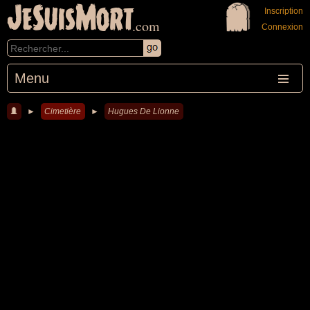
JeSuisMort
Inscription
.com
Connexion
Menu
►
Cimetière
►
Hugues De Lionne