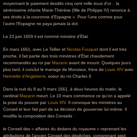
moyennant le paiement desdits cinq cent mille écus d'or... la
sérénissime infante Marie-Thérèse (fille de Philippe IV) renonce à
ses droits à la couronne d'Espagne ». Pour l'une comme pour
l'autre l'Espagne ne paya jamais la dot.
Le 23 juin 1659 il est nommé ministre d'État.
En mars 1661, avec Le Tellier et
Nicolas Fouquet
dont il est très
proche, il fait partie des trois ministres d'État chaudement
recommandés au roi par
Mazarin
avant de mourir. Quelques jours
plus tard, il conclut le mariage de Monsieur, frère de
Louis XIV
avec
Henriette d'Angleterre
, soeur du roi Charles II.
Dans la nuit du 8 au 9 mars 1661, à deux heures du matin, le
cardinal
Mazarin
meurt. Le 10 mars commence ce qu'on a appelé
la prise du pouvoir par
Louis XIV
. Il convoque les ministres au
Conseil et leur fait part de sa décision de gouverner lui-même. Il
modifie la composition des Conseils :
le Conseil des « affaires du dedans du royaume » reprenant les
attributions de l'ancien Conseil des dépêches, comprenant sept