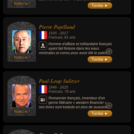
Notez-le !
droits audiovisuels), détenteur de nombreux
Tombe ►
placements financiers et dans le domaine de
l'immobilier en Suisse, où il possède un
patrimoine important.
Pierre Papillaud
1935
-
2017
Francais
, 81 ans
Homme d'affaire et milliardaire français
ayant fait fortune dans les eaux
+
+
minérales et connu pour avoir été le patron
Notez-le !
de la Roxane (groupe Alma).
Tombe ►
Paul-Loup Sulitzer
1946
-
2025
Francais
, 78 ans
Romancier français, inventeur d'un
genre littéraire « western financier »,
+
+
ses livres sont traduits en plus de quarante
Notez-le !
langues et vendus à plus de 40 millions
Tombe ►
d'exemplaires (au moment de sa mort).