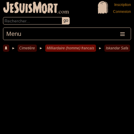
JeSuisMort
Inscription
.com
Connexion
Menu
►
Cimetière
►
Milliardaire (homme) francais
►
Iskandar Safa