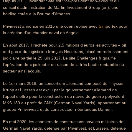
Depuis 2011, Iskandar Safa est vice-président non-exécutif du
conseil d’administration de Marfin Investment Group (en), une
holding cotée à la Bourse d’Athènes.
Privinvest annonce en 2016 une coentreprise avec
Sim
portex pour
la création d'un chantier naval en Angola.
En août 2017, il rachète pour 2,5 millions d'euros les activités « oil
and gas » du logisticien français Necotrans, placé en redressement
judiciaire partiel le 29 juin 2017. Le site Challenges.fr qualifie
l'opération de « jackpot » en raison de la très haute rentabilité du
secteur ainsi acquis.
Le 1er mars 2018, un consortium allemand composé de Thyssen
Krupp et Lürssen est exclu par le gouvernement allemand de
l'appel d'offre pour la construction du navire de guerre polyvalent
MKS 180 au profit de GNY (German Naval Yards), appartenant au
groupe Prinvinvest, et du constructeur néerlandais Damen.
En mai 2020, les chantiers de constructions navales militaires de
German Naval Yards, détenue par Privinvest, et Lürssen, détenue