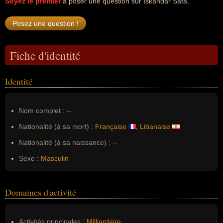
Soyez le premier
à poser une question sur Iskandar Safa.
Fiche d'identité
Identité
Nom complet :
--
Nationalité (à sa mort) :
Française
,
Libanaise
Nationalité (à sa naissance) :
--
Sexe :
Masculin
Domaines d'activité
Activités principales :
Milliardaire