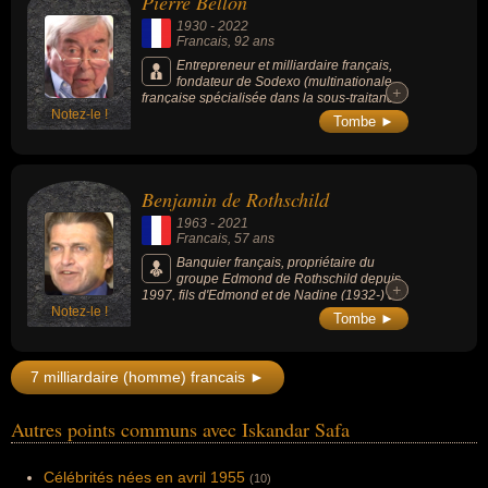
Pierre Bellon
1930
-
2022
Francais
, 92 ans
Entrepreneur et milliardaire français,
fondateur de Sodexo (multinationale
+
+
française spécialisée dans la sous-traitance
Notez-le !
de services, notamment en restauration
Tombe ►
collective).
Benjamin de Rothschild
1963
-
2021
Francais
, 57 ans
Banquier français, propriétaire du
groupe Edmond de Rothschild depuis
+
+
1997, fils d'Edmond et de Nadine (1932-) de
Notez-le !
Rothschild, marié à Ariane de Rothschild.
Tombe ►
Passionné de voile, il fonde Gitana Team en
2001, l'équipe de course de voile de haut
niveau du groupe familial. Il est également
7 milliardaire (homme) francais ►
l'actionnaire majoritaire de site d'information
Slate.fr. Le magazine Challenges le classe
22e fortune française en 2019.
Autres points communs avec Iskandar Safa
Célébrités nées en avril 1955
(10)