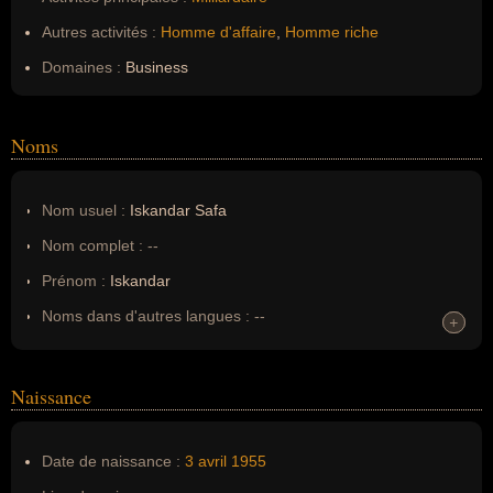
Autres activités :
Homme d'affaire
,
Homme riche
Domaines :
Business
Noms
Nom usuel :
Iskandar Safa
Nom complet :
--
Prénom :
Iskandar
Noms dans d'autres langues :
--
+
+
Homonymes :
0
(aucun)
Naissance
Nom de famille :
Safa
Pseudonyme :
--
Date de naissance :
3 avril
1955
Surnom :
--