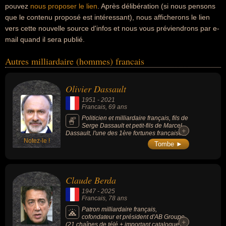
pouvez
nous proposer le lien
. Après délibération (si nous pensons
que le contenu proposé est intéressant), nous afficherons le lien
vers cette nouvelle source d'infos et nous vous préviendrons par e-
mail quand il sera publié.
Autres milliardaire (hommes) francais
Olivier Dassault
1951
-
2021
Francais
, 69 ans
Politicien et milliardaire français, fils de
Serge Dassault et petit-fils de Marcel
+
+
Dassault, l'une des 1ère fortunes françaises,
Notez-le !
le magazine Forbes le classe 361e fortune
Tombe ►
mondiale en 2020, à égalité avec ses deux
frères et sa soeur, avec environ 5 milliards
d'euros.
Claude Berda
1947
-
2025
Francais
, 78 ans
Patron milliardaire français,
cofondateur et président d'AB Groupe
+
+
(21 chaînes de télé + important catalogue de