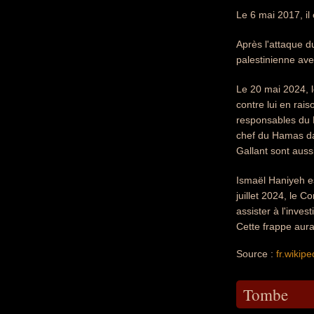
Le 6 mai 2017, il
Après l'attaque du
palestinienne av
Le 20 mai 2024, l
contre lui en ra
responsables du
chef du Hamas da
Gallant sont auss
Ismaël Haniyeh es
juillet 2024, le 
assister à l'inve
Cette frappe aura
Source :
fr.wikipe
Tombe