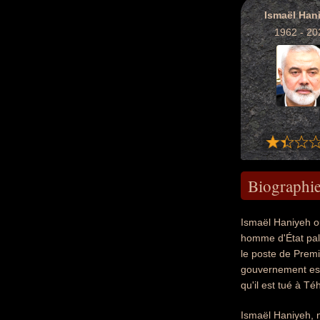
Ismaël Han
1962 - 20
Biographi
Ismaël Haniyeh ou
homme d'État pale
le poste de Premi
gouvernement est 
qu'il est tué à T
Ismaël Haniyeh, n