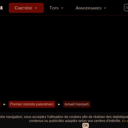
Cimetière
Tops
Anniversaires
►
Premier ministre palestinien
►
Ismaël Haniyeh
tre navigation, vous acceptez l'utilisation de cookies afin de réaliser des statistiq
contenus ou publicités adaptés selon vos centres d'intérêts.
En s
OK