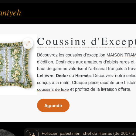
aniyeh
Coussins d'Excep
Découvrez les coussins d'exception
MAISON TRAM
d'édition. Destinées aux amateurs d'objets rares et 
haut de gamme valorisent l'artisanat français à tra
,
ou
. Découvrez notre sélec
Lelièvre
Dedar
Hermès
conçus à la main. Chaque pièce raconte une histoir
et profitez de la livraison offerte.
coussins de luxe
Agrandir
Politicien palestinien, chef du Hamas (de 2017 à