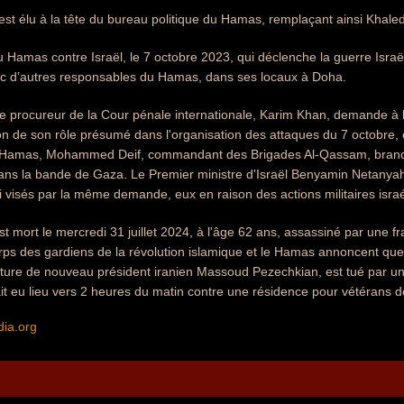
 est élu à la tête du bureau politique du Hamas, remplaçant ainsi Khal
 Hamas contre Israël, le 7 octobre 2023, qui déclenche la guerre Israël-H
ec d’autres responsables du Hamas, dans ses locaux à Doha.
e procureur de la Cour pénale internationale, Karim Khan, demande à l
ison de son rôle présumé dans l'organisation des attaques du 7 octobr
 Hamas, Mohammed Deif, commandant des Brigades Al-Qassam, bran
ns la bande de Gaza. Le Premier ministre d'Israël Benyamin Netanyah
i visés par la même demande, eux en raison des actions militaires isr
t mort le mercredi 31 juillet 2024, à l'âge 62 ans, assassiné par une f
Corps des gardiens de la révolution islamique et le Hamas annoncent qu
stiture de nouveau président iranien Massoud Pezechkian, est tué par un
it eu lieu vers 2 heures du matin contre une résidence pour vétérans 
dia.org