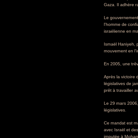
Gaza. Il adhère ra
Le gouvernemen
l'homme de confia
israélienne en m
Ismaël Haniyeh, p
mouvement en l'in
En 2005, une trêv
Après la victoire
législatives de j
prêt à travaille
Le 29 mars 2006, 
législatives.
Ce mandat est ma
avec Israël et de
imputée à Mohamm