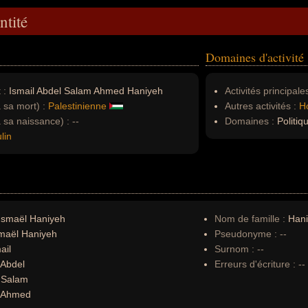
ntité
Domaines d'activité
 :
Ismail Abdel Salam Ahmed Haniyeh
Activités principales
à sa mort) :
Palestinienne
Autres activités :
H
à sa naissance) :
--
Domaines :
Politiq
lin
Ismaël Haniyeh
Nom de famille :
Han
maël Haniyeh
Pseudonyme :
--
ail
Surnom :
--
Abdel
Erreurs d'écriture :
--
:
Salam
Ahmed