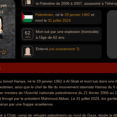
la Palestine de 2006 à 2007, assassiné à Téhéran
iyeh
24
Palestinien
, né le
29 janvier
1962
et
mort le
31 juillet
2024
Mort tué par une explosion (homicide)
62
ans
à l'âge de 62 ans.
Enterré
(où exactement ?)
.
e
 Ismaïl Haniya, né le 29 janvier 1962 à Al-Shati et mort tué dans une f
stinien, ainsi que le chef de file du mouvement islamiste Hamas du 6
er ministre de l'Autorité nationale palestinienne du 21 février 2006 au 1
limogé par le président Mahmoud Abbas. Le 31 juillet 2024, les gardie
éhéran par une frappe israélienne.
é à Chati, camp de réfugiés palestiniens au nord de Gaza, étudie la litt