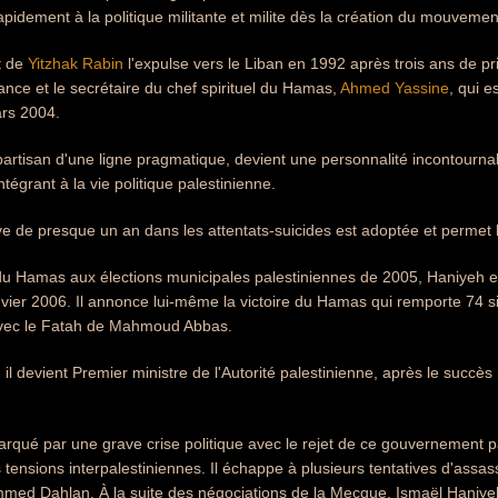
pidement à la politique militante et milite dès la création du mouvement
t de
Yitzhak Rabin
l'expulse vers le Liban en 1992 après trois ans de pr
nce et le secrétaire du chef spirituel du Hamas,
Ahmed Yassine
, qui e
ars 2004.
artisan d'une ligne pragmatique, devient une personnalité incontournabl
tégrant à la vie politique palestinienne.
e de presque un an dans les attentats-suicides est adoptée et permet l
 du Hamas aux élections municipales palestiniennes de 2005, Haniyeh est
anvier 2006. Il annonce lui-même la victoire du Hamas qui remporte 74 s
r avec le Fatah de Mahmoud Abbas.
il devient Premier ministre de l'Autorité palestinienne, après le succès
rqué par une grave crise politique avec le rejet de ce gouvernement p
s tensions interpalestiniennes. Il échappe à plusieurs tentatives d'ass
ed Dahlan. À la suite des négociations de la Mecque, Ismaël Haniyeh