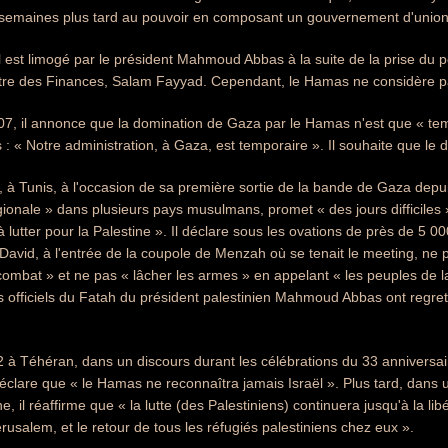
 semaines plus tard au pouvoir en composant un gouvernement d'union
il est limogé par le président Mahmoud Abbas à la suite de la prise d
istre des Finances, Salam Fayyad. Cependant, le Hamas ne considère 
7, il annonce que la domination de Gaza par le Hamas n'est que « tempor
 « Notre administration, à Gaza, est temporaire ». Il souhaite que le 
, à Tunis, à l'occasion de sa première sortie de la bande de Gaza depu
ionale » dans plusieurs pays musulmans, promet « des jours difficiles »
 lutter pour la Palestine ». Il déclare sous les ovations de près de 5 
 David, à l'entrée de la coupole de Menzah où se tenait le meeting, ne 
 combat » et ne pas « lâcher les armes » en appelant « les peuples de l
 officiels du Fatah du président palestinien Mahmoud Abbas ont regretté
2 à Téhéran, dans un discours durant les célébrations du 33 anniversai
clare que « le Hamas ne reconnaîtra jamais Israël ». Plus tard, dans u
ne, il réaffirme que « la lutte (des Palestiniens) continuera jusqu'à la libé
érusalem, et le retour de tous les réfugiés palestiniens chez eux ».