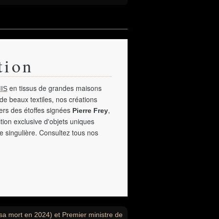
tion
en tissus de grandes maisons
IS
de beaux textiles, nos créations
vers des étoffes signées
,
Pierre Frey
tion exclusive d'objets uniques
e singulière. Consultez tous nos
 sa mort en 2024) et Premier ministre de