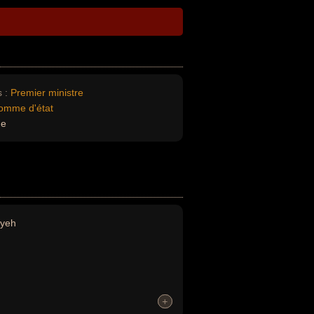
 :
Premier ministre
omme d'état
ue
iyeh
+
+