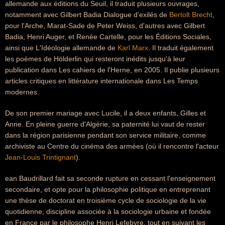
allemande aux éditions du Seuil, il traduit plusieurs ouvrages,
notamment avec Gilbert Badia Dialogue d'exilés de
Bertolt Brecht
,
pour l'Arche, Marat-Sade de Peter Weiss, d'autres avec Gilbert
Badia, Henri Auger, et Renée Cartelle, pour les Éditions Sociales,
ainsi que L'Idéologie allemande de
Karl Marx
. Il traduit également
les poèmes de Hölderlin qui resteront inédits jusqu'à leur
publication dans Les cahiers de l'Herne, en 2005. Il publie plusieurs
articles critiques en littérature internationale dans Les Temps
modernes.
De son premier mariage avec Lucile, il a deux enfants, Gilles et
Anne. En pleine guerre d'Algérie, sa paternité lui vaut de rester
dans la région parisienne pendant son service militaire, comme
archiviste au Centre du cinéma des armées (où il rencontre l'acteur
Jean-Louis Trintignant
).
ean Baudrillard fait sa seconde rupture en cessant l'enseignement
secondaire, et opte pour la philosophie politique en entreprenant
une thèse de doctorat en troisième cycle de sociologie de la vie
quotidienne, discipline associée à la sociologie urbaine et fondée
en France par le philosophe Henri Lefebvre, tout en suivant les