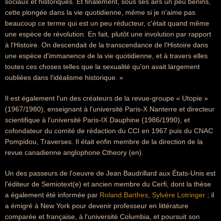
sociaux et historiques. Et finalement, sous ses airs un peu bénins,
cette plongée dans la vie quotidienne, même si je n'aime pas
beaucoup ce terme qui est un peu réducteur, c'était quand même
une espèce de révolution. En fait, plutôt une involution par rapport
à l'Histoire. On descendait de la transcendance de l'Histoire dans
une espèce d'immanence de la vie quotidienne, et à travers elles
toutes ces choses telles que la sexualité qu'on avait largement
oubliées dans l'idéalisme historique. »
Il est également l'un des créateurs de la revue-groupe « Utopie »
(1967/1980), enseignant à l'université Paris-X Nanterre et directeur
scientifique à l'université Paris-IX Dauphine (1986/1990), et
cofondateur du comité de rédaction du CCI en 1967 puis du CNAC
Pompidou, Traverses. Il était enfin membre de la direction de la
revue canadienne anglophone Ctheory (en).
Un des passeurs de l'oeuvre de Jean Baudrillard aux États-Unis est
l'éditeur de Semiotext(e) et ancien membre du Cerfi, dont la thèse
a également été informée par
Roland Barthes
,
Sylvère Lotringer
; il
a émigré à New York pour devenir professeur en littérature
comparée et française, à l'université Columbia, et poursuit son