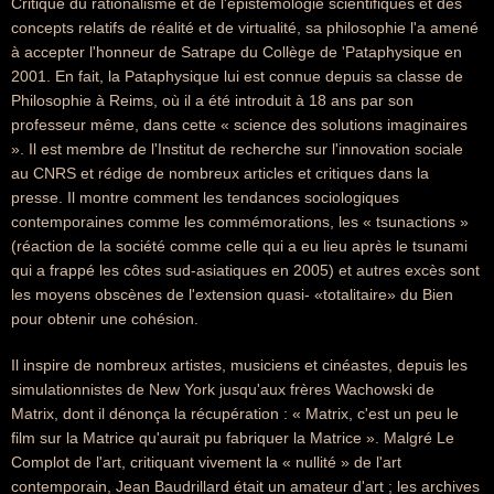
Critique du rationalisme et de l'épistémologie scientifiques et des
concepts relatifs de réalité et de virtualité, sa philosophie l'a amené
à accepter l'honneur de Satrape du Collège de 'Pataphysique en
2001. En fait, la Pataphysique lui est connue depuis sa classe de
Philosophie à Reims, où il a été introduit à 18 ans par son
professeur même, dans cette « science des solutions imaginaires
». Il est membre de l'Institut de recherche sur l'innovation sociale
au CNRS et rédige de nombreux articles et critiques dans la
presse. Il montre comment les tendances sociologiques
contemporaines comme les commémorations, les « tsunactions »
(réaction de la société comme celle qui a eu lieu après le tsunami
qui a frappé les côtes sud-asiatiques en 2005) et autres excès sont
les moyens obscènes de l'extension quasi- «totalitaire» du Bien
pour obtenir une cohésion.
Il inspire de nombreux artistes, musiciens et cinéastes, depuis les
simulationnistes de New York jusqu'aux frères Wachowski de
Matrix, dont il dénonça la récupération : « Matrix, c'est un peu le
film sur la Matrice qu'aurait pu fabriquer la Matrice ». Malgré Le
Complot de l'art, critiquant vivement la « nullité » de l'art
contemporain, Jean Baudrillard était un amateur d'art ; les archives