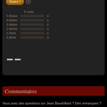
?
0 note
5 étoiles
0
4 étoiles
0
3 étoiles
0
2 étoiles
0
1 étoile
0
0 étoile
0
--
Commentaires
Vous avez des questions sur Jean Baudrillard ? Des remarques ?