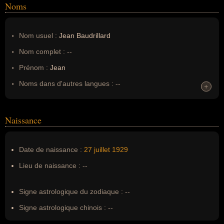
Noms
Nom usuel :
Jean Baudrillard
Nom complet :
--
Prénom :
Jean
Noms dans d'autres langues :
--
+
+
Homonymes :
0
(aucun)
Naissance
Nom de famille :
Baudrillard
Pseudonyme :
--
Date de naissance :
27 juillet
1929
Surnom :
--
Lieu de naissance :
--
Erreurs d'écriture :
--
Signe astrologique du zodiaque :
--
Signe astrologique chinois :
--