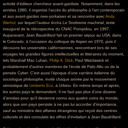
activité d'éditeur chercheur avant-gardiste. Notamment, dans les
années 1980, il organise l'accès du philosophe à l'art contemporain
et aux avant-gardes new-yorkaises et sa rencontre avec
Andy
Warhol
, sur lequel l'auteur écrira Le Snobisme machinal, texte
inaugural de la rétrospective du CNAC Pompidou, en 1997.
Auparavant, Jean Baudrillard fait un premier séjour au USA, dans
le Colorado, à l'occasion du colloque de Aspen en 1970, puis il
découvre les universités californiennes, rencontrant lors de ses
voyages les grandes figures intellectuelles et littéraires du moment,
tels Marshall Mac Luhan,
Philip K. Dick
, Paul Watzlawick et
probablement d'autres membres de l'école de Palo-Alto ou de la
pensée Cyber. C'est aussi l'époque d'une carrière italienne du
sociologue philosophe, invité chaque année par le mouvement
sémiotique de
Umberto Eco
, à Urbino. En même temps et après,
les autres pays le demandent. Il ne faut pas plus d'une dizaine
d'années pour qu'il devienne connu aux quatre coins du monde,
alors que son pays persiste à ne pas lui accorder d'importance,
sauf au ministère des affaires étrangères qui reçoit des centres
culturels et des consulats les offres d'invitation à Jean Baudrillard.