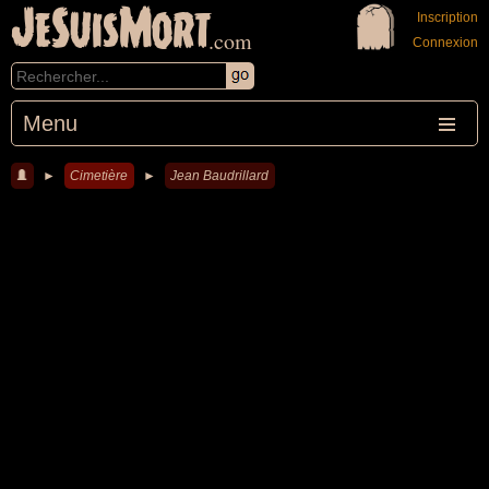
JeSuisMort
Inscription
.com
Connexion
Menu
►
Cimetière
►
Jean Baudrillard