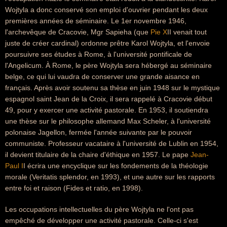
Wojtyla a donc conservé son emploi d'ouvrier pendant les deux
premières années de séminaire. Le 1er novembre 1946,
l'archevêque de Cracovie, Mgr Sapieha (que
Pie X
II venait tout
juste de créer cardinal) ordonne prêtre Karol Wojtyla, et l'envoie
poursuivre ses études à Rome, à l'université pontificale de
l'Angelicum. À Rome, le père Wojtyla sera hébergé au séminaire
belge, ce qui lui vaudra de conserver une grande aisance en
français. Après avoir soutenu sa thèse en juin 1948 sur le mystique
espagnol saint Jean de la Croix, il sera rappelé à Cracovie début
49, pour y exercer une activité pastorale. En 1953, il soutiendra
une thèse sur le philosophe allemand Max Scheler, à l'université
polonaise Jagellon, fermée l'année suivante par le pouvoir
communiste. Professeur vacataire à l'université de Lublin en 1954,
il devient titulaire de la chaire d'éthique en 1957. Le pape
Jean-
Paul I
I écrira une encyclique sur les fondements de la théologie
morale (Veritatis splendor, en 1993), et une autre sur les rapports
entre foi et raison (Fides et ratio, en 1998).
Les occupations intellectuelles du père Wojtyla ne l'ont pas
empêché de développer une activité pastorale. Celle-ci s'est