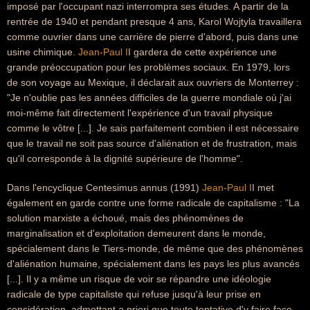
imposé par l'occupant nazi interrompra ses études. A partir de la
rentrée de 1940 et pendant presque 4 ans, Karol Wojtyla travaillera
comme ouvrier dans une carrière de pierre d'abord, puis dans une
usine chimique.
Jean-Paul I
I gardera de cette expérience une
grande préoccupation pour les problèmes sociaux. En 1979, lors
de son voyage au Mexique, il déclarait aux ouvriers de Monterrey :
"Je n'oublie pas les années difficiles de la guerre mondiale où j'ai
moi-même fait directement l'expérience d'un travail physique
comme le vôtre [...]. Je sais parfaitement combien il est nécessaire
que le travail ne soit pas source d'aliénation et de frustration, mais
qu'il corresponde à la dignité supérieure de l'homme".
Dans l'encyclique Centesimus annus (1991)
Jean-Paul I
I met
également en garde contre une forme radicale de capitalisme : "La
solution marxiste a échoué, mais des phénomènes de
marginalisation et d'exploitation demeurent dans le monde,
spécialement dans le Tiers-monde, de même que des phénomènes
d'aliénation humaine, spécialement dans les pays les plus avancés
[...]. Il y a même un risque de voir se répandre une idéologie
radicale de type capitaliste qui refuse jusqu'à leur prise en
considération, admettant a priori que toute tentative d'y faire face