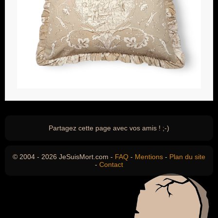
Partagez cette page avec vos amis ! ;-)
© 2004 - 2026 JeSuisMort.com -
FAQ
-
Mentions
-
Plan du site
-
Contact