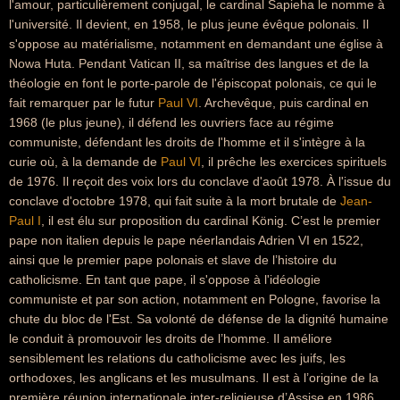
l'amour, particulièrement conjugal, le cardinal Sapieha le nomme à
l'université. Il devient, en 1958, le plus jeune évêque polonais. Il
s'oppose au matérialisme, notamment en demandant une église à
Nowa Huta. Pendant Vatican II, sa maîtrise des langues et de la
théologie en font le porte-parole de l'épiscopat polonais, ce qui le
fait remarquer par le futur
Paul VI
. Archevêque, puis cardinal en
1968 (le plus jeune), il défend les ouvriers face au régime
communiste, défendant les droits de l'homme et il s'intègre à la
curie où, à la demande de
Paul VI
, il prêche les exercices spirituels
de 1976. Il reçoit des voix lors du conclave d'août 1978. À l'issue du
conclave d'octobre 1978, qui fait suite à la mort brutale de
Jean-
Paul I
, il est élu sur proposition du cardinal König. C’est le premier
pape non italien depuis le pape néerlandais Adrien VI en 1522,
ainsi que le premier pape polonais et slave de l’histoire du
catholicisme. En tant que pape, il s'oppose à l'idéologie
communiste et par son action, notamment en Pologne, favorise la
chute du bloc de l'Est. Sa volonté de défense de la dignité humaine
le conduit à promouvoir les droits de l’homme. Il améliore
sensiblement les relations du catholicisme avec les juifs, les
orthodoxes, les anglicans et les musulmans. Il est à l’origine de la
première réunion internationale inter-religieuse d’Assise en 1986,