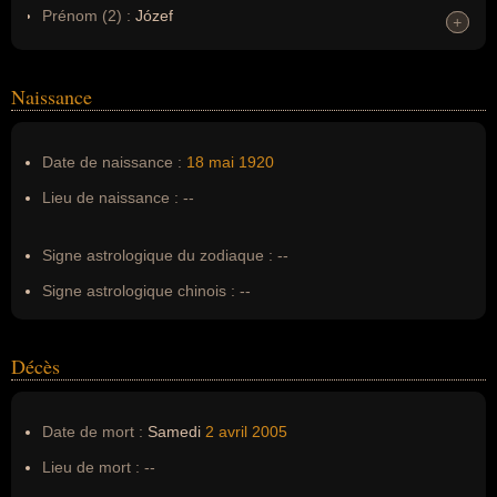
Prénom (2) :
Józef
+
+
Noms dans d'autres langues :
--
Homonymes :
0
(aucun)
Naissance
Nom de famille :
Wojtyła
Date de naissance :
18 mai
1920
Pseudonyme :
Jean-Paul II, Jean-Paul 2
Lieu de naissance :
--
Surnom :
--
Erreurs d'écriture :
--
Signe astrologique du zodiaque :
--
Signe astrologique chinois :
--
Décès
Date de mort :
Samedi
2 avril
2005
Lieu de mort :
--