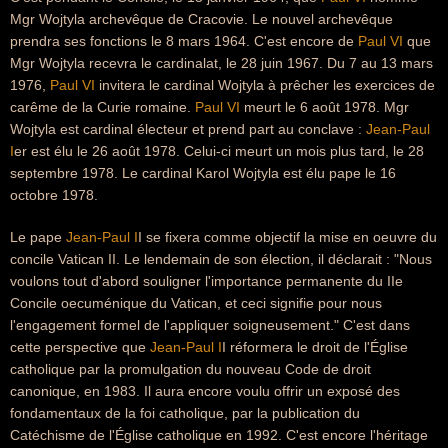
Mgr Wojtyla archevêque de Cracovie. Le nouvel archevêque
prendra ses fonctions le 8 mars 1964. C'est encore de
Paul VI
que
Mgr Wojtyla recevra le cardinalat, le 28 juin 1967. Du 7 au 13 mars
1976,
Paul VI
invitera le cardinal Wojtyla à prêcher les exercices de
carême de la Curie romaine.
Paul VI
meurt le 6 août 1978. Mgr
Wojtyla est cardinal électeur et prend part au conclave :
Jean-Paul
I
er est élu le 26 août 1978. Celui-ci meurt un mois plus tard, le 28
septembre 1978. Le cardinal Karol Wojtyla est élu pape le 16
octobre 1978.
Le pape
Jean-Paul I
I se fixera comme objectif la mise en oeuvre du
concile Vatican II. Le lendemain de son élection, il déclarait : "Nous
voulons tout d'abord souligner l'importance permanente du IIe
Concile oecuménique du Vatican, et ceci signifie pour nous
l'engagement formel de l'appliquer soigneusement." C'est dans
cette perspective que
Jean-Paul I
I réformera le droit de l'Église
catholique par la promulgation du nouveau Code de droit
canonique, en 1983. Il aura encore voulu offrir un exposé des
fondamentaux de la foi catholique, par la publication du
Catéchisme de l'Église catholique en 1992. C'est encore l'héritage