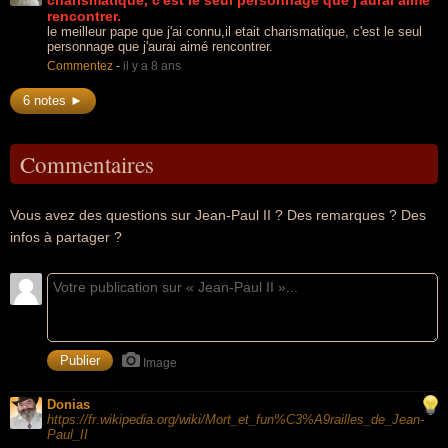
charismatique, c'est le seul personnage que j'aurai aimé
rencontrer.
le meilleur pape que j'ai connu,il etait charismatique, c'est le seul
personnage que j'aurai aimé rencontrer.
Commentez
-
il y a 8 ans
6 notes ►
Commentaires
Vous avez des questions sur Jean-Paul II ? Des remarques ? Des
infos à partager ?
Image
Donias
https://fr.wikipedia.org/wiki/Mort_et_fun%C3%A9railles_de_Jean-
Paul_II