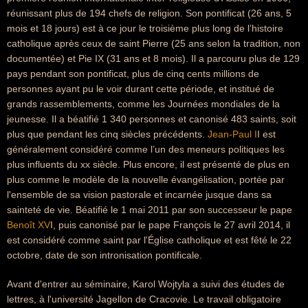
réunissant plus de 194 chefs de religion. Son pontificat (26 ans, 5
mois et 18 jours) est à ce jour le troisième plus long de l’histoire
catholique après ceux de saint Pierre (25 ans selon la tradition, non
documentée) et Pie IX (31 ans et 8 mois). Il a parcouru plus de 129
pays pendant son pontificat, plus de cinq cents millions de
personnes ayant pu le voir durant cette période, et institué de
grands rassemblements, comme les Journées mondiales de la
jeunesse. Il a béatifié 1 340 personnes et canonisé 483 saints, soit
plus que pendant les cinq siècles précédents.
Jean-Paul I
I est
généralement considéré comme l’un des meneurs politiques les
plus influents du xx siècle. Plus encore, il est présenté de plus en
plus comme le modèle de la nouvelle évangélisation, portée par
l'ensemble de sa vision pastorale et incarnée jusque dans sa
sainteté de vie. Béatifié le 1 mai 2011 par son successeur le pape
Benoît XV
I, puis canonisé par le pape François le 27 avril 2014, il
est considéré comme saint par l'Église catholique et est fêté le 22
octobre, date de son intronisation pontificale.
Avant d'entrer au séminaire, Karol Wojtyla a suivi des études de
lettres, à l'université Jagellon de Cracovie. Le travail obligatoire