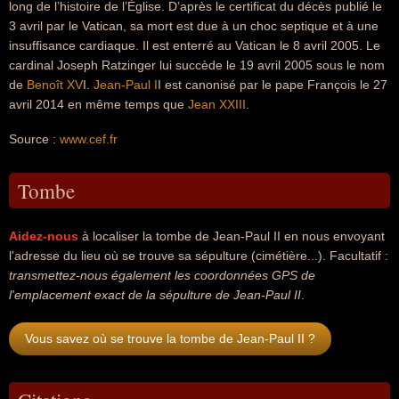
long de l’histoire de l’Église. D’après le certificat du décès publié le
3 avril par le Vatican, sa mort est due à un choc septique et à une
insuffisance cardiaque. Il est enterré au Vatican le 8 avril 2005. Le
cardinal Joseph Ratzinger lui succède le 19 avril 2005 sous le nom
de
Benoît XV
I.
Jean-Paul I
I est canonisé par le pape François le 27
avril 2014 en même temps que
Jean XXIII
.
Source :
www.cef.fr
Tombe
Aidez-nous
à localiser la tombe de Jean-Paul II en nous envoyant
l'adresse du lieu où se trouve sa sépulture (cimétière...). Facultatif :
transmettez-nous également les coordonnées GPS de
l'emplacement exact de la sépulture de Jean-Paul II
.
Vous savez où se trouve la tombe de Jean-Paul II ?