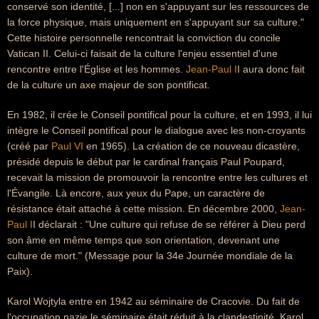
conservé son identité, [...] non en s'appuyant sur les ressources de
la force physique, mais uniquement en s'appuyant sur sa culture."
Cette histoire personnelle rencontrait la conviction du concile
Vatican II. Celui-ci faisait de la culture l'enjeu essentiel d'une
rencontre entre l'Église et les hommes.
Jean-Paul I
I aura donc fait
de la culture un axe majeur de son pontificat.
En 1982, il crée le Conseil pontifical pour la culture, et en 1993, il lui
intègre le Conseil pontifical pour le dialogue avec les non-croyants
(créé par
Paul VI
en 1965). La création de ce nouveau dicastère,
présidé depuis le début par le cardinal français Paul Poupard,
recevait la mission de promouvoir la rencontre entre les cultures et
l'Évangile. Là encore, aux yeux du Pape, un caractère de
résistance était attaché à cette mission. En décembre 2000,
Jean-
Paul I
I déclarait : "Une culture qui refuse de se référer à Dieu perd
son âme en même temps que son orientation, devenant une
culture de mort." (Message pour la 34e Journée mondiale de la
Paix).
Karol Wojtyla entre en 1942 au séminaire de Cracovie. Du fait de
l'occupation nazie le séminaire était réduit à la clandestinité. Karol