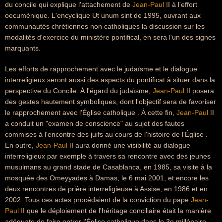
du concile qui explique l'attachement de
Jean-Paul I
I à l'effort
oecuménique. L'encyclique Ut unum sint de 1995, ouvrant aux
communautés chrétiennes non catholiques la discussion sur les
modalités d'exercice du ministère pontifical, en sera l'un des signes
marquants.
Les efforts de rapprochement avec le judaïsme et le dialogue
interreligieux seront aussi des aspects du pontificat à situer dans la
perspective du Concile. À l'égard du judaïsme,
Jean-Paul I
I posera
des gestes hautement symboliques, dont l'objectif sera de favoriser
le rapprochement avec l'Église catholique . À cette fin,
Jean-Paul I
I
a conduit un "examen de conscience" au sujet des fautes
commises à l'encontre des juifs au cours de l'histoire de l'Église .
En outre,
Jean-Paul I
I aura donné une visibilité au dialogue
interreligieux par exemple à travers sa rencontre avec des jeunes
musulmans au grand stade de Casablanca, en 1985, sa visite à la
mosquée des Omeyyades à Damas, le 6 mai 2001, et encore les
deux rencontres de prière interreligieuse à Assise, en 1986 et en
2002. Tous ces actes procédaient de la conviction du pape
Jean-
Paul I
I que le déploiement de l'héritage conciliaire était la manière
adéquate de faire entrer l'Église catholique dans le 3e millénaire.