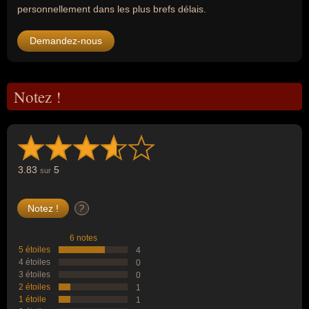
personnellement dans les plus brefs délais.
Demandez-nous
Notez !
3.83
5
sur
?
6 notes
5 étoiles
4
4 étoiles
0
3 étoiles
0
2 étoiles
1
1 étoile
1