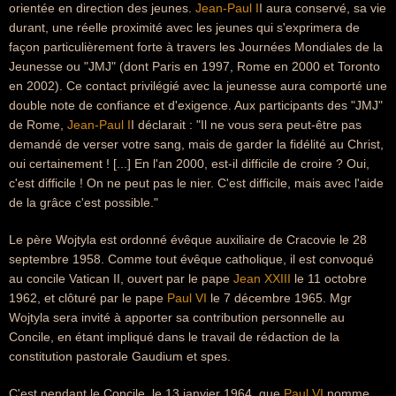
orientée en direction des jeunes.
Jean-Paul I
I aura conservé, sa vie
durant, une réelle proximité avec les jeunes qui s'exprimera de
façon particulièrement forte à travers les Journées Mondiales de la
Jeunesse ou "JMJ" (dont Paris en 1997, Rome en 2000 et Toronto
en 2002). Ce contact privilégié avec la jeunesse aura comporté une
double note de confiance et d'exigence. Aux participants des "JMJ"
de Rome,
Jean-Paul I
I déclarait : "Il ne vous sera peut-être pas
demandé de verser votre sang, mais de garder la fidélité au Christ,
oui certainement ! [...] En l'an 2000, est-il difficile de croire ? Oui,
c'est difficile ! On ne peut pas le nier. C'est difficile, mais avec l'aide
de la grâce c'est possible."
Le père Wojtyla est ordonné évêque auxiliaire de Cracovie le 28
septembre 1958. Comme tout évêque catholique, il est convoqué
au concile Vatican II, ouvert par le pape
Jean XXIII
le 11 octobre
1962, et clôturé par le pape
Paul VI
le 7 décembre 1965. Mgr
Wojtyla sera invité à apporter sa contribution personnelle au
Concile, en étant impliqué dans le travail de rédaction de la
constitution pastorale Gaudium et spes.
C'est pendant le Concile, le 13 janvier 1964, que
Paul VI
nomme