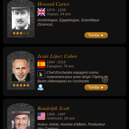
Howard Carter
1874
-
1939
Anglais
, 64 ans
Archéologue, Égyptologue, Scientifique
(Science).
Tombe ►
Jesús López Cobos
1940
-
2018
Espagnol
, 78 ans
Chef d'orchestre espagnol connu
notamment pour avoir dirigé l’Opéra de
+
+
Berlin (Allemagne) ou l’orchestre
symphonique de Cincinnati (Ohio, USA).
Tombe ►
Randolph Scott
1898
-
1987
Américain
, 89 ans
Acteur, Artiste, Homme d'affaire, Producteur
(Art, Cinéma).