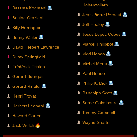
Hohenzollern
Bassma Kodmani
Jean-Pierre Pernaut
Bettina Graziani
Jeff Healey
Billy Herrington
Jesús López Cobos
Bunny Wailer
Marcel Philippot
David Herbert Lawrence
Med Hondo
Dusty Springfield
Michel Menu
Frédérick Tristan
Paul Houde
Gérard Bourgoin
Philip K. Dick
Gérard Rinaldi
Randolph Scott
Henri Troyat
Serge Gainsbourg
Herbert Léonard
Tommy Gemmell
Howard Carter
Wayne Shorter
Jack Welch