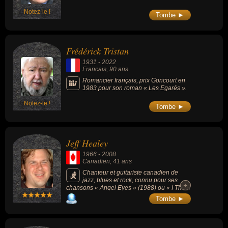
Notez-le !
Tombe ►
Frédérick Tristan
1931
-
2022
Francais
, 90 ans
Romancier français, prix Goncourt en
1983 pour son roman « Les Egarés ».
Notez-le !
Tombe ►
Jeff Healey
1966
-
2008
Canadien
, 41 ans
Chanteur et guitariste canadien de
jazz, blues et rock, connu pour ses
+
+
chansons « Angel Eyes » (1988) ou « I Think
I Love You Too Much » (1990) .
Tombe ►