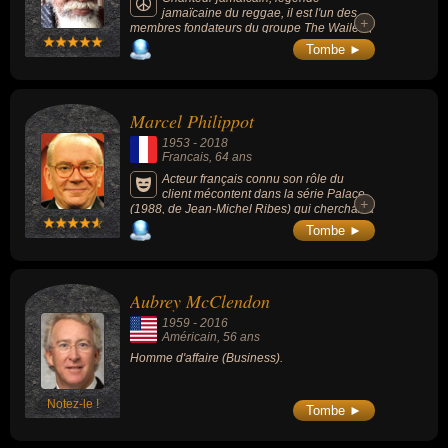
jamaïcaine du reggae, il est l'un des
+
+
membres fondateurs du groupe The Wailers,
avec Bob Marley et Peter Tosh.
Tombe ►
Marcel Philippot
1953
-
2018
Francais
, 64 ans
Acteur français connu son rôle du
client mécontent dans la série Palace
+
+
(1988, de Jean-Michel Ribes) qui cherchait à
coincer le directeur et ponctuait ses
Tombe ►
apparitions par un « Je l'aurai ! Un jour, je
l'aurai ! » devenu culte.
Aubrey McClendon
1959
-
2016
Américain
, 56 ans
Homme d'affaire (Business).
Notez-le !
Tombe ►