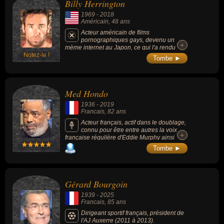
Billy Herrington
1969
-
2018
Américain
, 48 ans
Acteur américain de films
pornographiques gays, devenu un
+
+
mème internet au Japon, ce qui l'a rendu
Notez-le !
mondialement célèbre, il gagne le « Adult
Tombe ►
Erotic Gay Video Awards » en 2002 pour la
meilleure scène de groupe.
Med Hondo
1936
-
2019
Francais
, 82 ans
Acteur français, actif dans le doublage,
connu pour être entre autres la voix
+
+
française régulière d'Eddie Murphy ainsi
qu'une voix récurrente de Morgan Freeman
Tombe ►
ou d'autres acteurs afro-américains dont
Richard Pryor, Laurence Fishburne à ses
débuts ou Carl Weathers. Il est aussi connu
pour avoir prêté sa voix au personnage de
Gérard Bourgoin
Rafiki dans la série de films « Le Roi lion »,
de L'Âne dans la série de films « Shrek » et
1939
-
2025
de Aku à partir de la seconde saison de la
Francais
, 85 ans
série « Samurai Jack ».
Dirigeant sportif français, président de
l'AJ Auxerre (2011 à 2013).