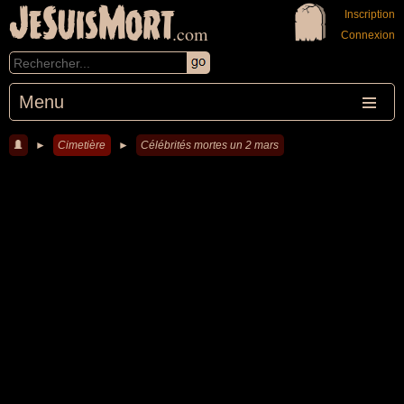
JeSuisMort
Inscription
.com
Connexion
Menu
►
Cimetière
►
Célébrités mortes un 2 mars