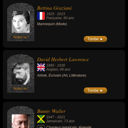
Bettina Graziani
1925
-
2015
Française
, 90 ans
Mannequin (Mode).
Notez-la !
Tombe ►
David Herbert Lawrence
1885
-
1930
Anglais
, 44 ans
Artiste, Écrivain (Art, Littérature).
Notez-le !
Tombe ►
Bunny Wailer
1947
-
2021
Jamaïcain
, 73 ans
Chanteur jamaïcain, légende