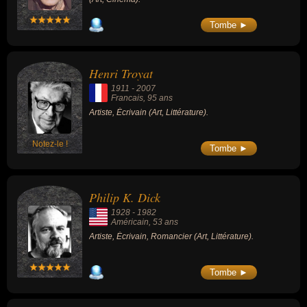
Tombe ►
Henri Troyat
1911
-
2007
Francais
, 95 ans
Artiste, Écrivain (Art, Littérature).
Notez-le !
Tombe ►
Philip K. Dick
1928
-
1982
Américain
, 53 ans
Artiste, Écrivain, Romancier (Art, Littérature).
Tombe ►