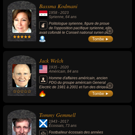
Bassma Kodmani
1958
-
2023
Syrienne
, 64 ans
Politologue syrienne, figure de proue
de l'opposition pacifique syrienne, elle
+
+
avait cofondé le Conseil national syrien peu
après le déclenchement du soulèvement
Tombe ►
pacifique en Syrie en mars 2011.
Jack Welch
1935
-
2020
Américain
, 84 ans
Homme d'affaires américain, ancien
PDG du groupe américain General
+
+
Electric de 1981 à 2001 et l'un des dirigeants
les plus emblématiques aux États-Unis dans
Tombe ►
la période 1980-2000. Il est nommé «
manager du siècle » en 1999 par le
magazine Fortune.
Tommy Gemmell
1943
-
2017
Écossais
, 73 ans
Footballeur écossais des années