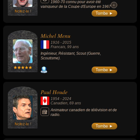
1960-70 connu pour avoir été
+
+
vainqueur de la Coupe d'Europe en 1967
Notez-le !
avec le Celtic.
Tombe ►
Michel Menu
1916
-
2015
Francais
, 99 ans
Ingénieur, Résistant, Scout (Guerre,
Scoutisme).
Tombe ►
Paul Houde
1954
-
2024
Canadien
, 69 ans
Animateur canadien de télévision et de
radio.
Notez-le !
Tombe ►