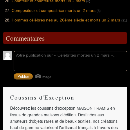
Chanteur et chanteuse morts un 2 mars
(6)
Compositeur et compositrice morts un 2 mars
(3)
Hommes célèbres nés au 20ème siècle et morts un 2 mars
(21)
Commentaires
Image
Coussins d'Exception
Découvrez les coussins d'exception
en
MAISON TRAMIS
tissus de grandes maisons d'édition. Destinées aux
amateurs d'objets rares et de beaux textiles, nos créations
haut de gamme valorisent l'artisanat français à travers des