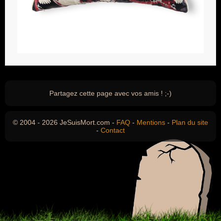
Partagez cette page avec vos amis ! ;-)
© 2004 - 2026 JeSuisMort.com -
FAQ
-
Mentions
-
Plan du site
-
Contact