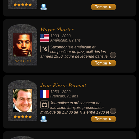
Tombe ►
Wayne Shorter
1933
-
2023
Américain
, 89 ans
Saxophoniste américain et
compositeur de jazz, actif dès les
+
+
années 1950, figure de légende dans le
Notez-le !
domaine du jazz et du jazz fusion, non
Tombe ►
seulement en tant que musicien mais aussi
en tant que compositeur. En parallèle à sa
carrière solo il a été un membre des Jazz
Messengers d’Art Blakey, du Miles Davis
Jean-Pierre Pernaut
Quintet et le cofondateur de Weather Report.
De par sa spécificité, il se distingue des
1950
-
2022
influences longtemps écrasantes de John
Francais
, 71 ans
Coltrane et de Miles Davis.
Journaliste et présentateur de
télévision français, présentateur
+
+
mythique du 13h00 de TF1 entre 1988 et
2020, il avait mis les territoires de France sur
Tombe ►
le devant de la scène. Présentateur sur TF1
depuis 1975, il présentait également
l'émission « Combien ça coûte ? » de 1991 à
2010.