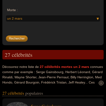
Morte :
un 2 mars
27 célébrités
Découvrez notre liste de
27
célébrités mortes un 2 mars
connues
comme par exemple : Serge Gainsbourg, Herbert Léonard, Gérard
Rinaldi, Wayne Shorter, Jean-Pierre Pernaut, Billy Herrington, Med
Hondo, Gérard Bourgoin, Frédérick Tristan, Jeff Healey... Ces
+
+
personnalités peuvent avoir des liens variés dans les domaines de
27 célébrités
populaires
l'art, du cinéma, de la musique, de la musique de film, people, de
variétés, de l'humour, du jazz, du journalisme, de la télévision, du
charme, de la pornographie, du doublage, du business, du football,