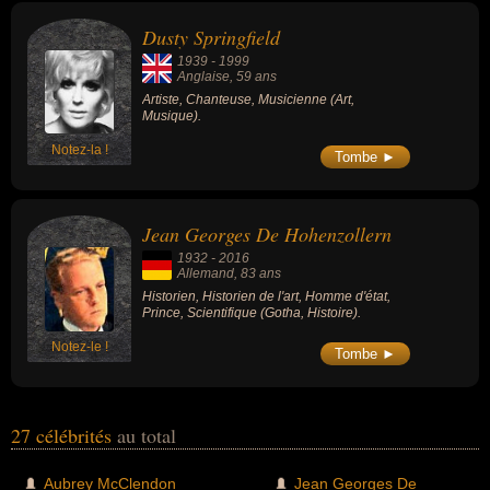
Dusty Springfield
1939
-
1999
Anglaise
, 59 ans
Artiste, Chanteuse, Musicienne (Art,
Musique).
Notez-la !
Tombe ►
Jean Georges De Hohenzollern
1932
-
2016
Allemand
, 83 ans
Historien, Historien de l'art, Homme d'état,
Prince, Scientifique (Gotha, Histoire).
Notez-le !
Tombe ►
27 célébrités
au total
Aubrey McClendon
Jean Georges De