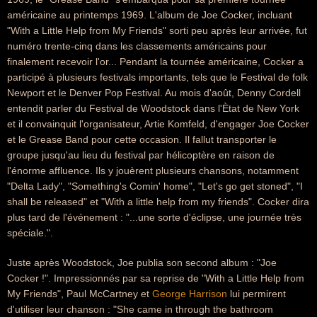
américaine au printemps 1969. L'album de Joe Cocker, incluant
"With a Little Help from My Friends" sorti peu après leur arrivée, fut
numéro trente-cinq dans les classements américains pour
finalement recevoir l'or... Pendant la tournée américaine, Cocker a
participé à plusieurs festivals importants, tels que le Festival de folk
Newport et le Denver Pop Festival. Au mois d'août, Denny Cordell
entendit parler du Festival de Woodstock dans l'Ètat de New York
et il convainquit l'organisateur, Artie Komfeld, d'engager Joe Cocker
et le Grease Band pour cette occasion. Il fallut transporter le
groupe jusqu'au lieu du festival par hélicoptère en raison de
l'énorme affluence. Ils y jouèrent plusieurs chansons, notamment
"Delta Lady", "Something's Comin' home", "Let's go get stoned", "I
shall be released" et "With a little help from my friends". Cocker dira
plus tard de l'événement : "...une sorte d'éclipse, une journée très
spéciale.".
Juste après Woodstock, Joe publia son second album : "Joe
Cocker !". Impressionnés par sa reprise de "With a Little Help from
My Friends", Paul McCartney et
George Harrison
lui permirent
d'utiliser leur chanson : "She came in through the bathroom