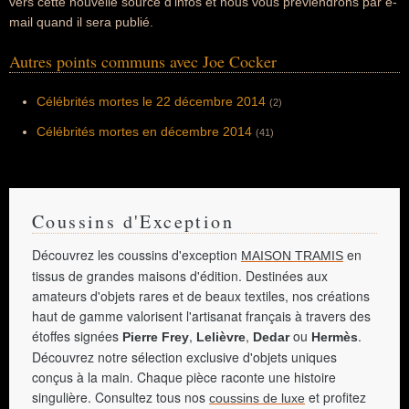
vers cette nouvelle source d'infos et nous vous préviendrons par e-
mail quand il sera publié.
Autres points communs avec Joe Cocker
Célébrités mortes le 22 décembre 2014
(2)
Célébrités mortes en décembre 2014
(41)
Coussins d'Exception
Découvrez les coussins d'exception
en
MAISON TRAMIS
tissus de grandes maisons d'édition. Destinées aux
amateurs d'objets rares et de beaux textiles, nos créations
haut de gamme valorisent l'artisanat français à travers des
étoffes signées
,
,
ou
.
Pierre Frey
Lelièvre
Dedar
Hermès
Découvrez notre sélection exclusive d'objets uniques
conçus à la main. Chaque pièce raconte une histoire
singulière. Consultez tous nos
et profitez
coussins de luxe