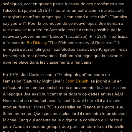
scéniques, ceci en grande partie à cause de ses problèmes avec
l'alcool. En janvier 1975 il fit paraître un autre album qui avait été
enregistré en même temps que "I can stand a little rain" : "Jamaica
say you will". Pour la promotion de ce nouvel opus, Joe démarra
une nouvelle tournée en Australie, ceci fut rendu possible par le
nouveau gouvernement "Labour" (travailliste). Fin 1975, il participa
à l'album de
Bo Diddley
"The 20th anniversary of Rock'n'roll". Il
enregistra aussi "Stingray" aux Studios Jamaica de Kingston ; mais
les ventes furent décevantes : l'album n'atteignit que la soixante-
dixième place dans les classements américains.
En 1976, Joe Cocker chanta "Feeling alright" au cours de
l'émission "Saturday Night Live" ;
John Belushi
se joignit à lui en
exécutant son fameux pastiche des mouvements de Joe sur scène.
À l'époque Joe avait huit cent mille dollars de dettes envers A&M
Records et se débattait avec l'alcool.Durant l ete 76 il arrive ivre
mort au festival "riviera 76" au castellet en France et s ecroule au
3eme morceau. Quelques mois plus tard il rencontra le producteur
Michael Lang qui accepta de le diriger à la condition qu'il reste à
jeun. Avec un nouveau groupe, Joe partit en tournée en Nouvelle-