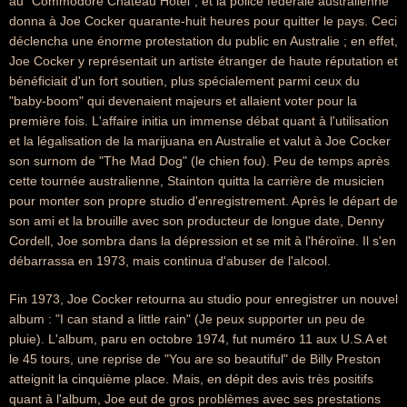
au "Commodore Chateau Hotel", et la police fédérale australienne
donna à Joe Cocker quarante-huit heures pour quitter le pays. Ceci
déclencha une énorme protestation du public en Australie ; en effet,
Joe Cocker y représentait un artiste étranger de haute réputation et
bénéficiait d'un fort soutien, plus spécialement parmi ceux du
"baby-boom" qui devenaient majeurs et allaient voter pour la
première fois. L'affaire initia un immense débat quant à l'utilisation
et la légalisation de la marijuana en Australie et valut à Joe Cocker
son surnom de "The Mad Dog" (le chien fou). Peu de temps après
cette tournée australienne, Stainton quitta la carrière de musicien
pour monter son propre studio d'enregistrement. Après le départ de
son ami et la brouille avec son producteur de longue date, Denny
Cordell, Joe sombra dans la dépression et se mit à l'héroïne. Il s'en
débarrassa en 1973, mais continua d'abuser de l'alcool.
Fin 1973, Joe Cocker retourna au studio pour enregistrer un nouvel
album : "I can stand a little rain" (Je peux supporter un peu de
pluie). L'album, paru en octobre 1974, fut numéro 11 aux U.S.A et
le 45 tours, une reprise de "You are so beautiful" de Billy Preston
atteignit la cinquième place. Mais, en dépit des avis très positifs
quant à l'album, Joe eut de gros problèmes avec ses prestations