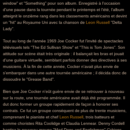
window" et "Something" pour son album. Enregistré à l'occasion
d'une pause dans la tournée pendant le printemps et l'été, l'album
atteignit le onzième rang dans les classements américains et devint
un "hit" au Royaume Uni avec la chanson de
Leon Russell
"Delta
Lady".
Tout au long de l'année 1969 Joe Cocker fut l'invité de spectacles
télévisuels tels "The Ed Sullivan Show" et "This is Tom Jones". Son
attitude sur scène était très originale : il balançait les bras et jouait
d'une guitare virtuelle, semblant parfois donner des directives à ses
musiciens. À la fin de cette année, Cocker n'avait plus envie de
s'embarquer dans une autre tournée américaine ; il décida donc de
dissoudre le "Grease Band".
Bien que Joe Cocker n'eût guère envie de se retrouver à nouveau
sur la route, une tournée américaine avait déjà été programmée. Il
dut donc former un groupe rapidement de façon à honorer ses
contrats. Ce fut un groupe conséquent de plus de trente musiciens,
comprenant le pianiste et chef
Leon Russell
, trois batteurs et
comme choristes Rita Coolidge et Claudia Lennear. Denny Cordell
baptisa le nouveau groupe "Mad Dogs and Englishmen" ("chiens