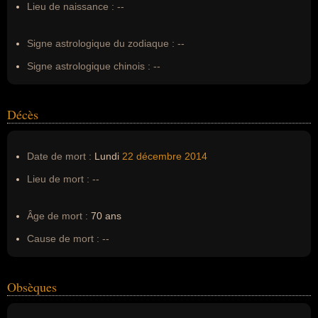
Lieu de naissance :
--
Erreurs d'écriture :
John Robert Cocker, Joe Cooker, Joe
Coocker
Signe astrologique du zodiaque :
--
Signe astrologique chinois :
--
Décès
Date de mort :
Lundi
22 décembre
2014
Lieu de mort :
--
Âge de mort :
70 ans
Cause de mort :
--
Obsèques