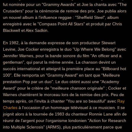
fut nominée pour un "Grammy Awards" et Joe la chanta avec "The
Crusaders" pour la cérémonie de remise des prix. Joe publia alors
un nouvel album à l'influence reggae : "Sheffield Steel", album
enregistré avec le "Compass Point All Stars" et produit par Chris
Blackwell et Alex Sadkin.
En 1982, à la demande expresse de son producteur Stewart
Levine, Joe Cocker enregistra le duo "Up Where We Belong" avec
Jennifer Warnes, pour la bande sonore du film "An officer and a
gentleman", qui parut la même année. La chanson devint un
succès international et atteignit la première place au "Billboard hot
100". Elle remporta un "Grammy Award" en tant que "Meilleure
prestation Pop par un duo". Le duo obtint aussi une "Academy
Award" pour le critère de "meilleure chanson originale" ; Cocker et
Warnes chantèrent le morceau lors de la remise des prix. Peu de
temps après, on l'invita à chanter "You are so beautiful" avec
Ray
Charles
à l'occasion d'un hommage télévisuel à ce musicien. Il se
joignit alors à la tournée de 1983 du chanteur Ronnie Lane afin de
réunir de l'argent pour l'organisme londonien "Action for Research
into Multiple Sclerosis" (ARMS), plus particulièrement parce que