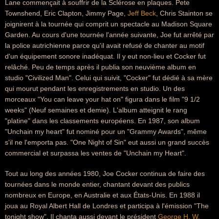
Lane commençait à souffrir de la Sclérose en plaques. Pete
Townshend, Eric Clapton, Jimmy Page,
Jeff Beck
, Chris Stainton se
joignirent à la tournée qui comprit un spectacle au Madison Square
Garden. Au cours d'une tournée l'année suivante, Joe fut arrêté par
la police autrichienne parce qu'il avait refusé de chanter au motif
d'un équipement sonore inadéquat. Il y eut non-lieu et Cocker fut
relâché. Peu de temps après il publia son neuvième album en
studio "Civilized Man". Celui qui suivit, "Cocker" fut dédié à sa mère
qui mourut pendant les enregistrements en studio. Un des
morceaux "You can leave your hat on" figura dans le film "9 1/2
weeks" (Neuf semaines et demie). L'album atteignit le rang
"platine" dans les classements européens. En 1987, son album
"Unchain my heart" fut nominé pour un "Grammy Awards", même
s'il ne l'emporta pas. "One Night of Sin" eut aussi un grand succès
commercial et surpassa les ventes de "Unchain my Heart".
Tout au long des années 1980, Joe Cocker continua de faire des
tournées dans le monde entier, chantant devant des publics
nombreux en Europe, en Australie et aux États-Unis. En 1988 il
joua au Royal Albert Hall de Londres et participa à l'émission "The
tonight show". Il chanta aussi devant le président
George H. W.