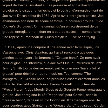
la part de Decca, insistant sur sa jeunesse et son extraction
prolétaire, le disque fut un échec et le contrat d'enregistrement de
Joe avec Decca échut fin 1964. Après avoir enregistré ce titre, Joe
abandonna son nom de scène et forma un nouveau groupe : "Joe
Cocker's Big Blues". On ne connait qu'un enregistrement de ce
groupe, enregistrement dont on a peu de traces... Il comporterait
une reprise du morceau de Curtis Mayfield : "I've been trying".
En 1966, après une coupure d'une année avec la musique, Joe
s'associe avec Chris Stainton, qu'il avait rencontré quelques
années auparavant ; ils forment le "Grease band". Ce nom avait
pour origine une interview, que Joe avait lue, du musicien de jazz
Jimmy Smith [où ce dernier employait l'expression "have a lot of
grease" pour décrire un autre musicien. Tout comme "The
avengers", le "Grease band" se produisait essentiellement dans les
pubs de Sheffield et alentours. Denny Cordell, producteur du
"Procol Harum", des Moody Blues et de Georgie Fame remarqua le
groupe. Joe enregistra le 45t "Marjorine" pour Cordell, sans le
"Grease band", dans un studio londonien. Il déménagea ensuite
pour Londres avec Stainton et le "Grease Band" fut dissout. Cordell