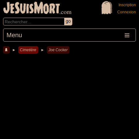
JeSuisMort
Inscription
.com
Connexion
Menu
►
Cimetière
►
Joe Cocker