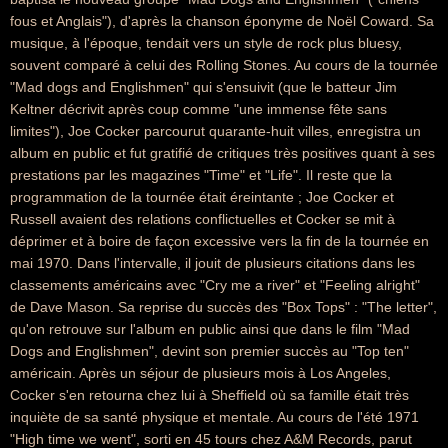
fous et Anglais"), d'après la chanson éponyme de Noël Coward. Sa
musique, à l'époque, tendait vers un style de rock plus bluesy,
souvent comparé à celui des Rolling Stones. Au cours de la tournée
"Mad dogs and Englishmen" qui s'ensuivit (que le batteur Jim
Keltner décrivit après coup comme "une immense fête sans
limites"), Joe Cocker parcourut quarante-huit villes, enregistra un
album en public et fut gratifié de critiques très positives quant à ses
prestations par les magazines "Time" et "Life". Il reste que la
programmation de la tournée était éreintante ; Joe Cocker et
Russell avaient des relations conflictuelles et Cocker se mit à
déprimer et à boire de façon excessive vers la fin de la tournée en
mai 1970. Dans l'intervalle, il jouit de plusieurs citations dans les
classements américains avec "Cry me a river" et "Feeling alright"
de Dave Mason. Sa reprise du succès des "Box Tops" : "The letter",
qu'on retrouve sur l'album en public ainsi que dans le film "Mad
Dogs and Englishmen", devint son premier succès au "Top ten"
américain. Après un séjour de plusieurs mois à Los Angeles,
Cocker s'en retourna chez lui à Sheffield où sa famille était très
inquiète de sa santé physique et mentale. Au cours de l'été 1971
"High time we went", sorti en 45 tours chez A&M Records, parut