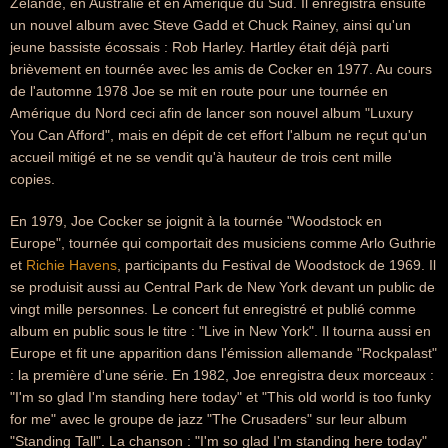
Zélande, en Australie et en Amérique du Sud. Il enregistra ensuite
un nouvel album avec Steve Gadd et Chuck Rainey, ainsi qu'un
jeune bassiste écossais : Rob Harley. Hartley était déjà parti
brièvement en tournée avec les amis de Cocker en 1977. Au cours
de l'automne 1978 Joe se mit en route pour une tournée en
Amérique du Nord ceci afin de lancer son nouvel album "Luxury
You Can Afford", mais en dépit de cet effort l'album ne reçut qu'un
accueil mitigé et ne se vendit qu'à hauteur de trois cent mille
copies.
En 1979, Joe Cocker se joignit à la tournée "Woodstock en
Europe", tournée qui comportait des musiciens comme Arlo Guthrie
et
Richie Havens
, participants du Festival de Woodstock de 1969. Il
se produisit aussi au Central Park de New York devant un public de
vingt mille personnes. Le concert fut enregistré et publié comme
album en public sous le titre : "Live in New York". Il tourna aussi en
Europe et fit une apparition dans l'émission allemande "Rockpalast"
: la première d'une série. En 1982, Joe enregistra deux morceaux :
"I'm so glad I'm standing here today" et "This old world is too funky
for me" avec le groupe de jazz "The Crusaders" sur leur album
"Standing Tall". La chanson : "I'm so glad I'm standing here today"