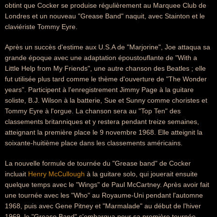
obtint que Cocker se produise régulièrement au Marquee Club de
Londres et un nouveau "Grease Band" naquit, avec Stainton et le
claviériste Tommy Eyre.
Après un succès d'estime aux U.S.A de "Marjorine", Joe attaqua sa
grande époque avec une adaptation époustouflante de "With a
Little Help from My Friends", une autre chanson des Beatles ; elle
fut utilisée plus tard comme le thème d'ouverture de "The Wonder
years". Participent à l'enregistrement Jimmy Page à la guitare
soliste, B.J. Wilson à la batterie, Sue et Sunny comme choristes et
Tommy Eyre à l'orgue. La chanson sera au "Top Ten" des
classements britanniques et y restera pendant treize semaines,
atteignant la première place le 9 novembre 1968. Elle atteignit la
soixante-huitième place dans les classements américains.
La nouvelle formule de tournée du "Grease band" de Cocker
incluait
Henry McCullough
à la guitare solo, qui jouerait ensuite
quelque temps avec le "Wings" de Paul McCartney. Après avoir fait
une tournée avec les "Who" au Royaume-Uni pendant l'automne
1968, puis avec Gene Pitney et "Marmalade" au début de l'hiver
1969, le "Grease Band" s'embarqua pour sa première tournée