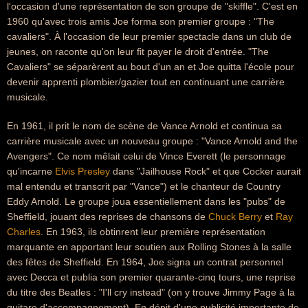
l'occasion d'une représentation de son groupe de "skiffle". C'est en
1960 qu'avec trois amis Joe forma son premier groupe : "The
cavaliers". À l'occasion de leur premier spectacle dans un club de
jeunes, on raconte qu'on leur fit payer le droit d'entrée. "The
Cavaliers" se séparèrent au bout d'un an et Joe quitta l'école pour
devenir apprenti plombier/gazier tout en continuant une carrière
musicale.
En 1961, il prit le nom de scène de Vance Arnold et continua sa
carrière musicale avec un nouveau groupe : "Vance Arnold and the
Avengers". Ce nom mêlait celui de Vince Everett (le personnage
qu'incarne
Elvis Presley
dans "Jailhouse Rock" et que Cocker aurait
mal entendu et transcrit par "Vance") et le chanteur de Country
Eddy Arnold. Le groupe joua essentiellement dans les "pubs" de
Sheffield, jouant des reprises de chansons de
Chuck Berry
et
Ray
Charles
. En 1963, ils obtinrent leur première représentation
marquante en apportant leur soutien aux Rolling Stones à la salle
des fêtes de Sheffield. En 1964, Joe signa un contrat personnel
avec Decca et publia son premier quarante-cinq tours, une reprise
du titre des Beatles : "I'll cry instead" (on y trouve Jimmy Page à la
guitare d'accompagnement). En dépit d'une publicité importante de