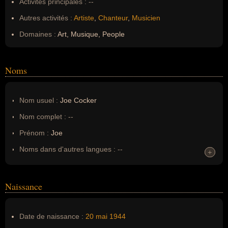
Activités principales :
--
Autres activités :
Artiste
,
Chanteur
,
Musicien
Domaines :
Art, Musique, People
Noms
Nom usuel :
Joe Cocker
Nom complet :
--
Prénom :
Joe
Noms dans d'autres langues :
--
+
+
Homonymes :
0
(aucun)
Naissance
Nom de famille :
Cocker
Pseudonyme :
--
Date de naissance :
20 mai
1944
Surnom :
--