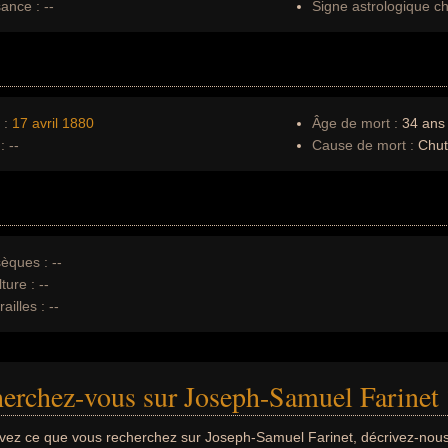
sance :
--
Signe astrologique ch
 :
17 avril
1880
Âge de mort :
34 ans
:
--
Cause de mort :
Chut
èques :
--
ture :
--
ailles :
--
erchez-vous sur Joseph-Samuel Farinet 
uvez ce que vous recherchez sur Joseph-Samuel Farinet, décrivez-nou