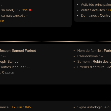
 :
--
Activités principales
à sa mort) :
Suisse
Autres activités :
F
à sa naissance) :
--
Domaines :
Contreb
lin
Joseph-Samuel Farinet
Nom de famille :
Fari
 :
--
Pseudonyme :
--
seph-Samuel
Surnom :
Robin des b
autres langues :
--
Erreurs d'écriture :
Jo
:
0
(aucun)
sance :
17 juin
1845
Signe astrologique d