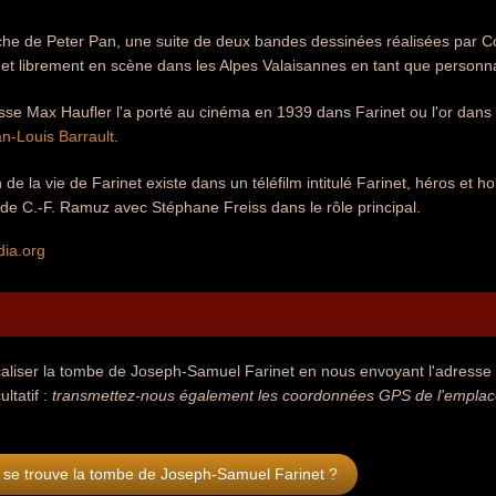
che de Peter Pan, une suite de deux bandes dessinées réalisées par C
met librement en scène dans les Alpes Valaisannes en tant que person
isse Max Haufler l'a porté au cinéma en 1939 dans Farinet ou l'or dans 
n-Louis Barrault
.
de la vie de Farinet existe dans un téléfilm intitulé Farinet, héros et h
de C.-F. Ramuz avec Stéphane Freiss dans le rôle principal.
dia.org
aliser la tombe de Joseph-Samuel Farinet en nous envoyant l'adresse d
ultatif :
transmettez-nous également les coordonnées GPS de l'emplace
 se trouve la tombe de Joseph-Samuel Farinet ?