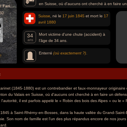
en Suisse, où d'aucuns ont cherché à en faire un 
Joseph-Samuel Farinet
incarnation de la résistance à l'autorité, il est parfois ap
80
Suisse
, né le
17 juin
1845
et mort le
17
« Robin des Bois suisse ».
avril
1880
Mort victime d'une chute (accident) à
34
ans
l'âge de 34 ans.
Enterré
(où exactement ?)
.
!
e
inet (1845-1880) est un contrebandier et faux-monnayeur originaire de
ton du Valais en Suisse, où d'aucuns ont cherché à en faire un défenseu
 l'autorité, il est parfois appelé le « Robin des bois des Alpes » ou le «
 1845 à Saint-Rhémy-en-Bosses, dans la haute vallée du Grand-Saint-Ber
ie. Son nom de famille est l'un des plus répandus encore de nos jours
ard.