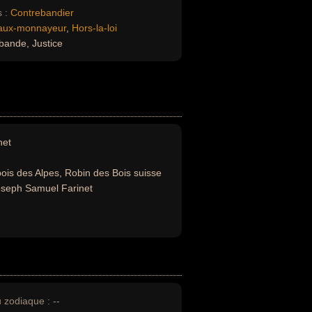
 :
Contrebandier
aux-monnayeur
,
Hors-la-loi
ande, Justice
net
ois des Alpes, Robin des Bois suisse
seph Samuel Farinet
u zodiaque :
--