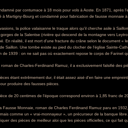
condamné par contumace à 18 mois pour vols à Aoste. En 1871, après l
rêté à Martigny-Bourg et condamné pour fabrication de fausse monnaie à
vasions, la police valaisanne le traque alors qu'il cherche asile à Saill
gorges de la Salentse (rivière qui descend de la montagne vers Leytro
t tué. En réalité, il est mort d'une fracture du crâne selon le document 
 Saillon. Une tombe existe au pied du clocher de l'église Sainte-Cath
lm de 1939 : on ne sait pas où exactement repose le corps de Farinet qu
roman de Charles-Ferdinand Ramuz, il a exclusivement falsifié des piè
ièces étant extrêmement dur, il était assez aisé d'en faire une empreint
i pour produire des fausses pièces.
pièce de 20 centimes de l'époque correspond environ à 1,85 franc de 2
la Fausse Monnaie, roman de Charles Ferdinand Ramuz paru en 1932, 
ais comme un « vrai-monnayeur », un précurseur de la banque libre. En
iquer des pièces de meilleur aloi que les pièces officielles, ce qui fait