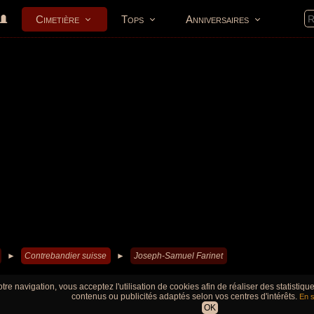
Cimetière
Tops
Anniversaires
►
Contrebandier suisse
►
Joseph-Samuel Farinet
tre navigation, vous acceptez l'utilisation de cookies afin de réaliser des statistiq
contenus ou publicités adaptés selon vos centres d'intérêts.
En s
OK