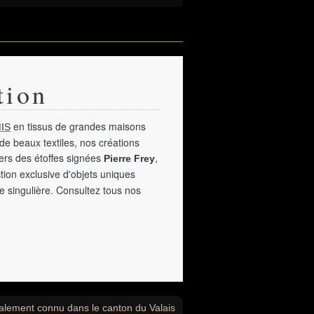
tion
en tissus de grandes maisons
IS
de beaux textiles, nos créations
vers des étoffes signées
,
Pierre Frey
tion exclusive d'objets uniques
e singulière. Consultez tous nos
alement connu dans le canton du Valais