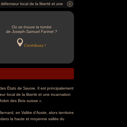
défenseur local de la liberté et une
+
+
pelé le « Robin des bois des Alpes » ou le
Où se trouve la tombe
de Joseph-Samuel Farinet ?
Contribuez !
s États de Savoie. Il est principalement
r local de la liberté et une incarnation
 Robin des Bois suisse ».
nard, en Vallée d'Aoste, alors territoire
 dans la haute et moyenne vallée du