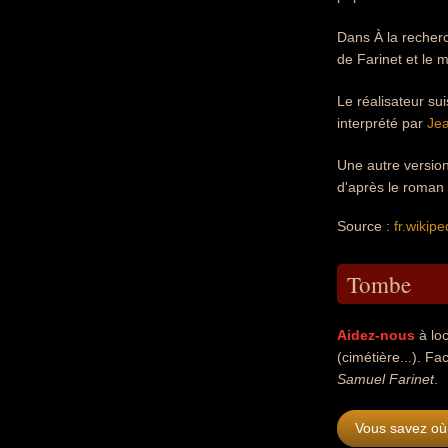
Dans À la recher
de Farinet et le 
Le réalisateur su
interprété par
Jea
Une autre version 
d'après le roman 
Source :
fr.wikipe
Tombe
Aidez-nous
à loc
(cimétière...). Fac
Samuel Farinet
.
Vous savez où