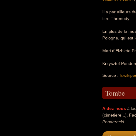
Il a par ailleurs
titre Threnody.
En plus de la mus
Pologne, qui est 
Mari d'Elzbieta P
Krzysztof Pendere
Source :
fr.wikipe
Tombe
Aidez-nous
à loc
(cimétière...). Fac
Penderecki
.