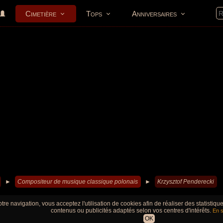
Cimetière
Tops
Anniversaires
►
Compositeur de musique classique polonais
►
Krzysztof Penderecki
tre navigation, vous acceptez l'utilisation de cookies afin de réaliser des statistiq
contenus ou publicités adaptés selon vos centres d'intérêts.
En s
OK