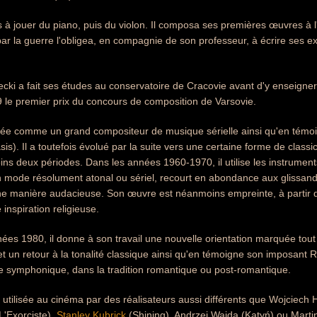
is à jouer du piano, puis du violon. Il composa ses premières œuvres à
ar la guerre l'obligea, en compagnie de son professeur, à écrire ses ex
cki a fait ses études au conservatoire de Cracovie avant d'y enseigner, 
 le premier prix du concours de composition de Varsovie.
mblée comme un grand compositeur de musique sérielle ainsi qu'en témo
is). Il a toutefois évolué par la suite vers une certaine forme de class
ns deux périodes. Dans les années 1960-1970, il utilise les instrume
 mode résolument atonal ou sériel, recourt en abondance aux glissandos
e manière audacieuse. Son œuvre est néanmoins empreinte, à partir d
 inspiration religieuse.
nées 1980, il donne à son travail une nouvelle orientation marquée tout à
t un retour à la tonalité classique ainsi qu'en témoigne son imposant R
e symphonique, dans la tradition romantique ou post-romantique.
utilisée au cinéma par des réalisateurs aussi différents que Wojciech
L'Exorciste),
Stanley Kubrick
(Shining), Andrzej Wajda (Katyń) ou Martin