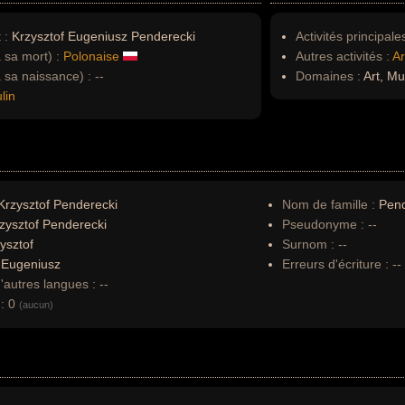
 :
Krzysztof Eugeniusz Penderecki
Activités principales
à sa mort) :
Polonaise
Autres activités :
Ar
à sa naissance) :
--
Domaines :
Art, Mu
lin
rzysztof Penderecki
Nom de famille :
Pend
zysztof Penderecki
Pseudonyme :
--
ysztof
Surnom :
--
:
Eugeniusz
Erreurs d'écriture :
--
autres langues :
--
:
0
(aucun)