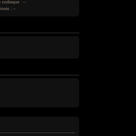
u zodiaque :
--
inois :
--