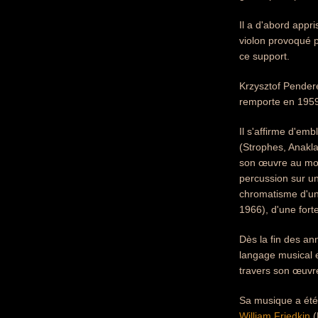
Il a d'abord appr
violon provoqué p
ce support.
Krzysztof Pendere
remporte en 1959
Il s'affirme d'e
(Strophes, Anaklas
son œuvre au moi
percussion sur un
chromatisme d'un
1966), d'une forte
Dès la fin des an
langage musical e
travers son œuvr
Sa musique a été 
William Friedkin
(