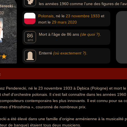
les années 1960 comme l’une des figures de l’av
derecki
contemporains les plus innovants. Il est connu pour sa c
20
Polonais
, né le
23 novembre
1933
et
mémoire des victimes d’Hiroshima », couronné de nombre
mort le
29 mars
2020
Mort à l'âge de 86 ans
(de quoi ?)
.
86
ans
Enterré
(où exactement ?)
.
e
usz Penderecki, né le 23 novembre 1933 à Dębica (Pologne) et mort le
 chef d'orchestre polonais. Il s'est fait connaître dans les années 1960
 compositeurs contemporains les plus innovants. Il est connu pour sa 
imes d’Hiroshima », couronné de nombreux prix.
cki a été élevé dans une famille d'origine arménienne à la musicalité
teur de banque) étaient tous deux musiciens.