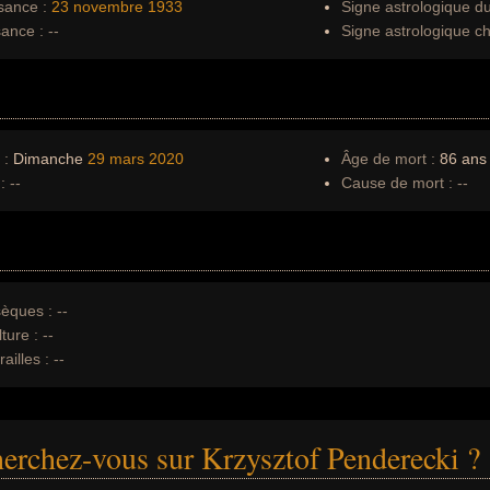
sance :
23 novembre
1933
Signe astrologique d
sance :
--
Signe astrologique ch
 :
Dimanche
29 mars
2020
Âge de mort :
86 ans
:
--
Cause de mort :
--
èques :
--
ture :
--
ailles :
--
erchez-vous sur Krzysztof Penderecki ?