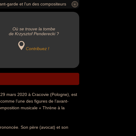
ant-garde et l'un des compositeurs
+
+
omposition musicale « Thrène à la
ux prix.
Où se trouve la tombe
de Krzysztof Penderecki ?
Contribuez !
 29 mars 2020 à Cracovie (Pologne), est
 comme l’une des figures de l’avant-
composition musicale « Thrène à la
 prononcée. Son père (avocat) et son