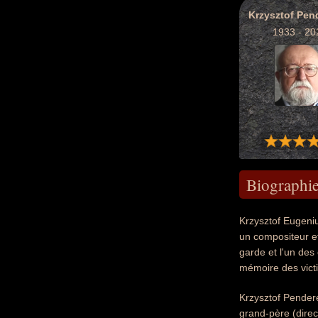
Krzysztof Pen
1933 - 20
Biographi
Krzysztof Eugeni
un compositeur et
garde et l'un des
mémoire des vict
Krzysztof Pendere
grand-père (direc