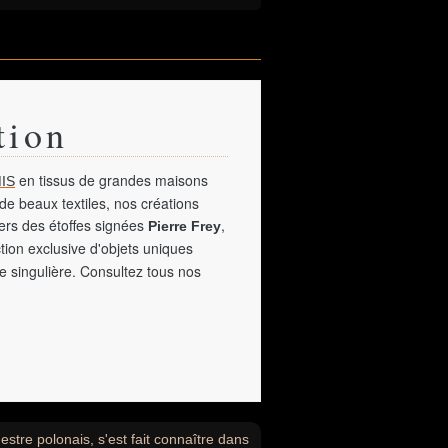
tion
en tissus de grandes maisons
IS
de beaux textiles, nos créations
vers des étoffes signées
,
Pierre Frey
tion exclusive d'objets uniques
e singulière. Consultez tous nos
stre polonais, s'est fait connaître dans