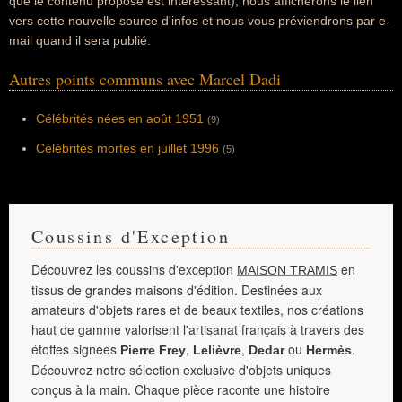
que le contenu proposé est intéressant), nous afficherons le lien
vers cette nouvelle source d'infos et nous vous préviendrons par e-
mail quand il sera publié.
Autres points communs avec Marcel Dadi
Célébrités nées en août 1951
(9)
Célébrités mortes en juillet 1996
(5)
Coussins d'Exception
Découvrez les coussins d'exception
en
MAISON TRAMIS
tissus de grandes maisons d'édition. Destinées aux
amateurs d'objets rares et de beaux textiles, nos créations
haut de gamme valorisent l'artisanat français à travers des
étoffes signées
,
,
ou
.
Pierre Frey
Lelièvre
Dedar
Hermès
Découvrez notre sélection exclusive d'objets uniques
conçus à la main. Chaque pièce raconte une histoire