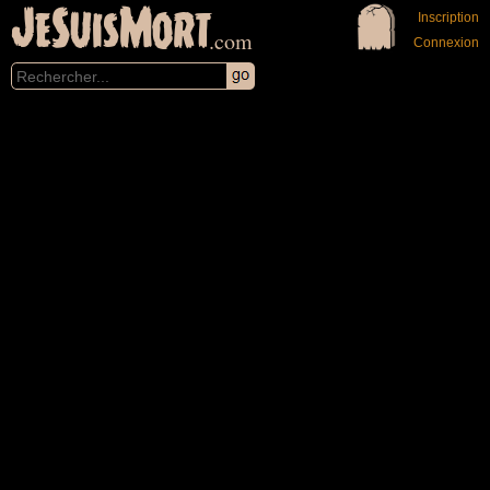
JeSuisMort
Inscription
.com
Connexion