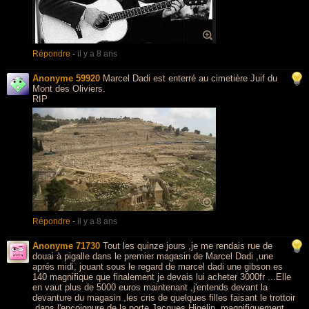
Répondre
-
il y a 8 ans
Anonyme 59920
Marcel Dadi est enterré au cimetière Juif du
Mont des Oliviers.
RIP
Répondre
-
il y a 8 ans
Anonyme 71730
Tout les quinze jours ,je me rendais rue de
douai à pigalle dans le premier magasin de Marcel Dadi ,une
aprés midi, jouant sous le regard de marcel dadi une gibson es
140 magnifique que finalement je devais lui acheter 3000fr ...Elle
en vaut plus de 5000 euros maintenant ,j'entends devant la
devanture du magasin ,les cris de quelques filles faisant le trottoir
,dans l'encoignure de la porte Jacques Higelin ,magnifiquement