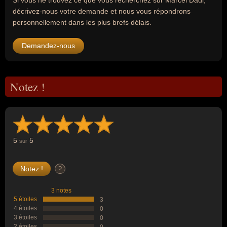
Si vous ne trouvez ce que vous recherchez sur Marcel Dadi,
décrivez-nous votre demande et nous vous répondrons
personnellement dans les plus brefs délais.
Demandez-nous
Notez !
5
5
sur
?
3 notes
5 étoiles
3
4 étoiles
0
3 étoiles
0
2 étoiles