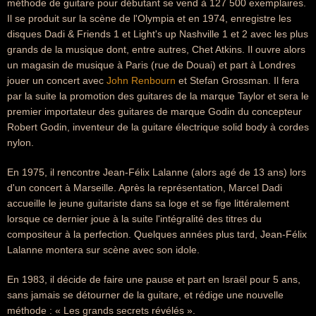
méthode de guitare pour débutant se vend à 127 500 exemplaires.
Il se produit sur la scène de l'Olympia et en 1974, enregistre les
disques Dadi & Friends 1 et Light's up Nashville 1 et 2 avec les plus
grands de la musique dont, entre autres, Chet Atkins. Il ouvre alors
un magasin de musique à Paris (rue de Douai) et part à Londres
jouer un concert avec
John Renbourn
et Stefan Grossman. Il fera
par la suite la promotion des guitares de la marque Taylor et sera le
premier importateur des guitares de marque Godin du concepteur
Robert Godin, inventeur de la guitare électrique solid body à cordes
nylon.
En 1975, il rencontre Jean-Félix Lalanne (alors agé de 13 ans) lors
d'un concert à Marseille. Après la représentation, Marcel Dadi
accueille le jeune guitariste dans sa loge et se fige littéralement
lorsque ce dernier joue à la suite l'intégralité des titres du
compositeur à la perfection. Quelques années plus tard, Jean-Félix
Lalanne montera sur scène avec son idole.
En 1983, il décide de faire une pause et part en Israël pour 5 ans,
sans jamais se détourner de la guitare, et rédige une nouvelle
méthode : « Les grands secrets révélés ».