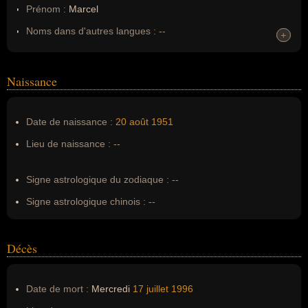
Prénom :
Marcel
Noms dans d'autres langues :
--
+
+
Homonymes :
0
(aucun)
Naissance
Nom de famille :
Dadi
Pseudonyme :
--
Date de naissance :
20 août
1951
Surnom :
--
Lieu de naissance :
--
Erreurs d'écriture :
--
Signe astrologique du zodiaque :
--
Signe astrologique chinois :
--
Décès
Date de mort :
Mercredi
17 juillet
1996