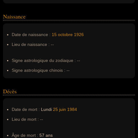
Homonymes :
0
(aucun)
Naissance
Nom de famille :
Foucault
Pseudonyme :
--
Date de naissance :
15 octobre
1926
Surnom :
--
Lieu de naissance :
--
Erreurs d'écriture :
--
Signe astrologique du zodiaque :
--
Signe astrologique chinois :
--
Décès
Date de mort :
Lundi
25 juin
1984
Lieu de mort :
--
Âge de mort :
57 ans