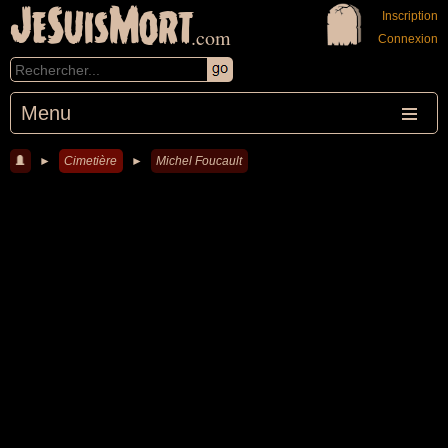
JeSuisMort
Inscription
.com
Connexion
Menu
►
Cimetière
►
Michel Foucault