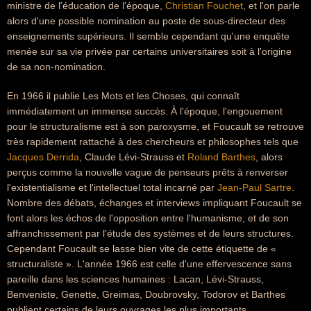
ministre de l'éducation de l'époque,
Christian Fouchet
, et l'on parle
alors d'une possible nomination au poste de sous-directeur des
enseignements supérieurs. Il semble cependant qu'une enquête
menée sur sa vie privée par certains universitaires soit à l'origine
de sa non-nomination.
En 1966 il publie Les Mots et les Choses, qui connaît
immédiatement un immense succès. À l'époque, l'engouement
pour le structuralisme est à son paroxysme, et Foucault se retrouve
très rapidement rattaché à des chercheurs et philosophes tels que
Jacques Derrida
, Claude Lévi-Strauss et
Roland Barthes
, alors
perçus comme la nouvelle vague de penseurs prêts à renverser
l'existentialisme et l'intellectuel total incarné par
Jean-Paul Sartre
.
Nombre des débats, échanges et interviews impliquant Foucault se
font alors les échos de l'opposition entre l'humanisme, et de son
affranchissement par l'étude des systèmes et de leurs structures.
Cependant Foucault se lasse bien vite de cette étiquette de «
structuraliste ». L'année 1966 est celle d'une effervescence sans
pareille dans les sciences humaines : Lacan, Lévi-Strauss,
Benveniste, Genette, Greimas, Doubrovsky, Todorov et Barthes
publient certains de leurs ouvrages les plus importants.