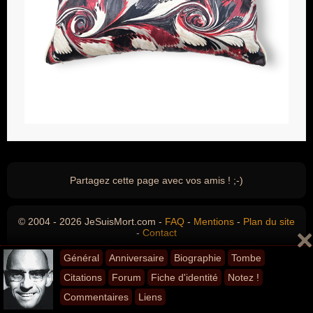
Partagez cette page avec vos amis ! ;-)
© 2004 - 2026 JeSuisMort.com -
FAQ
-
Mentions
-
Plan du site
-
Contact
Général
Anniversaire
Biographie
Tombe
Citations
Forum
Fiche d'identité
Notez !
Commentaires
Liens