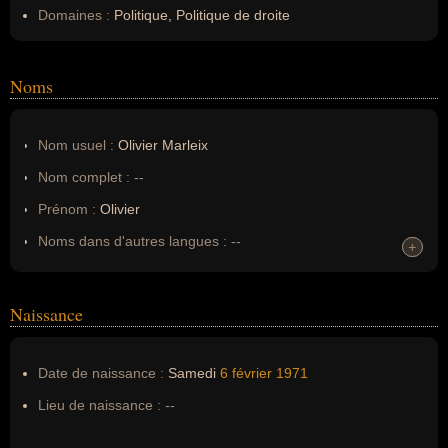
Domaines :
Politique, Politique de droite
Noms
Nom usuel :
Olivier Marleix
Nom complet :
--
Prénom :
Olivier
Noms dans d'autres langues :
--
+
+
Homonymes :
0
(aucun)
Naissance
Nom de famille :
Marleix
Pseudonyme :
--
Date de naissance :
Samedi
6 février
1971
Surnom :
--
Lieu de naissance :
--
Erreurs d'écriture :
--