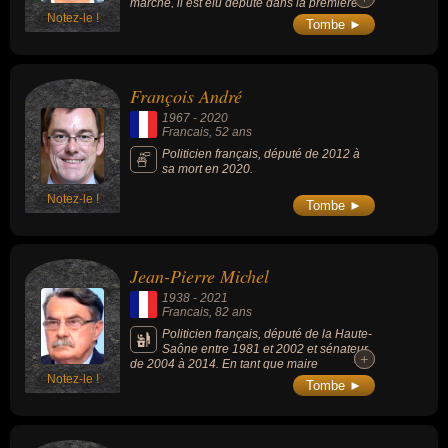
marche, il est élu député dans la première
Notez-le !
circonscription de Vaucluse lors des
Tombe ►
élections législatives de 2017.
François André
1967
-
2020
Francais
, 52 ans
Politicien français, député de 2012 à
sa mort en 2020.
Notez-le !
Tombe ►
Jean-Pierre Michel
1938
-
2021
Francais
, 82 ans
Politicien français, député de la Haute-
Saône entre 1981 et 2002 et sénateur
+
+
de 2004 à 2014. En tant que maire
Notez-le !
d’Héricourt, il a profondément modernisé
Tombe ►
cette ville qui restait frappée par la crise
textile. En tant que législateur, il a été à
l’origine du Contrat d’union civil, puis par la
suite du Pacs.