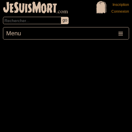
JeSuisMort
Inscription
.com
Connexion
Menu