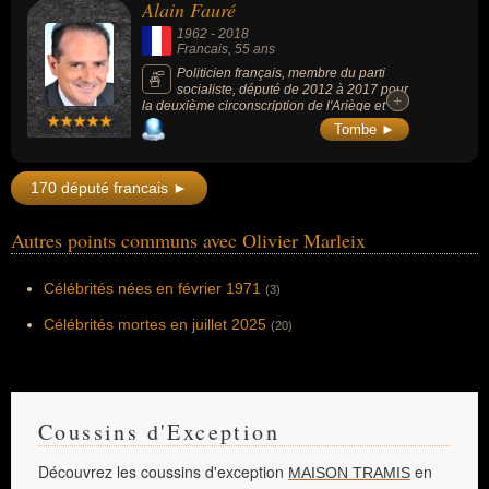
Alain Fauré
1962
-
2018
Francais
, 55 ans
Politicien français, membre du parti
socialiste, député de 2012 à 2017 pour
+
+
la deuxième circonscription de l'Ariège et
maire de Pujols de 2001 à 2014. Il a marqué
Tombe ►
le paysage politique du département de son
empreinte de grand travailleur, soucieux
d'élever sa réflexion au niveau de la nation,
170 député francais ►
tout en étant très attentif à son territoire
auquel il était particulièrement attaché.
Autres points communs avec Olivier Marleix
Célébrités nées en février 1971
(3)
Célébrités mortes en juillet 2025
(20)
Coussins d'Exception
Découvrez les coussins d'exception
en
MAISON TRAMIS