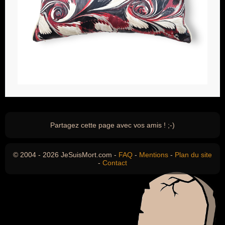
Partagez cette page avec vos amis ! ;-)
© 2004 - 2026 JeSuisMort.com -
FAQ
-
Mentions
-
Plan du site
-
Contact