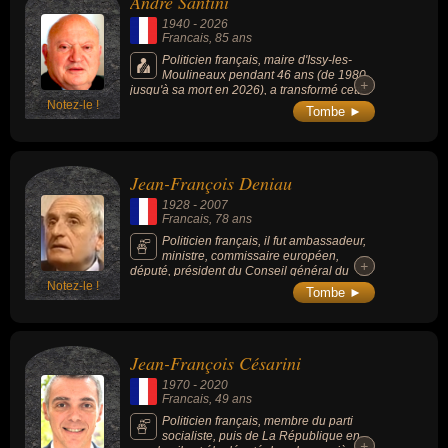
André Santini
1940
-
2026
Francais
, 85 ans
Politicien français, maire d'Issy-les-
Moulineaux pendant 46 ans (de 1980
+
+
jusqu'à sa mort en 2026), a transformé cette
Notez-le !
ancienne commune ouvrière en un pôle
Tombe ►
technologique et numérique majeur de la
région parisienne, souvent surnommé la «
Silicon Sentier » des Hauts-de-Seine, député
pendant plus de 20 ans, membre du
Jean-François Deniau
gouvernement sous les présidences de
Jacques Chirac et de Nicolas Sarkozy.
1928
-
2007
Francais
, 78 ans
Politicien français, il fut ambassadeur,
ministre, commissaire européen,
+
+
député, président du Conseil général du
Notez-le !
Cher, essayiste, romancier et membre de
Tombe ►
l'Académie française. C'était aussi un
navigateur émérite.
Jean-François Césarini
1970
-
2020
Francais
, 49 ans
Politicien français, membre du parti
socialiste, puis de La République en
+
+