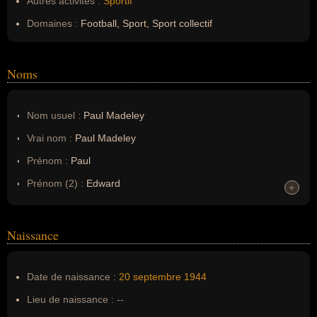
Autres activités :
Sportif
Domaines :
Football, Sport, Sport collectif
Noms
Nom usuel :
Paul Madeley
Vrai nom :
Paul Madeley
Prénom :
Paul
Prénom (2) :
Edward
+
+
Noms dans d'autres langues :
--
Homonymes :
0
(aucun)
Naissance
Nom de famille :
Madeley
Date de naissance :
20 septembre
1944
Pseudonyme :
--
Lieu de naissance :
--
Surnom :
--