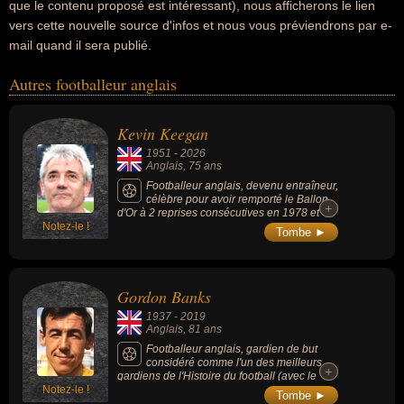
que le contenu proposé est intéressant), nous afficherons le lien
vers cette nouvelle source d'infos et nous vous préviendrons par e-
mail quand il sera publié.
Autres footballeur anglais
Kevin Keegan
1951
-
2026
Anglais
, 75 ans
Footballeur anglais, devenu entraîneur,
célèbre pour avoir remporté le Ballon
+
+
d'Or à 2 reprises consécutives en 1978 et
Notez-le !
1979 sous les couleurs du Hamburger SV, a
Tombe ►
remporté 3 championnats d'Angleterre, 1
Ligue des champions et 2 Coupes UEFA
(club de Liverpool dans les années 1970), a
porté 63 fois le maillot de l'Angleterre et
Gordon Banks
inscrit 21 buts au cours de sa carrière
internationale (en tant que capitaine), a
1937
-
2019
marqué la mémoire des supporters de
Anglais
, 81 ans
Newcastle United au milieu des années
1990 en tant qu'entraîneur grâce à un style
Footballeur anglais, gardien de but
de jeu résolument ultra-offensif qui a
considéré comme l'un des meilleurs
+
+
manqué de peu de remporter la Premier
gardiens de l'Histoire du football (avec le
League. Sa notoriété mondiale a dépassé le
Notez-le !
Russe Lev Yachine, les Italiens Dino Zoff &
Tombe ►
cadre purement sportif grâce à sa coupe de
Gianluigi Buffon et l'Espagnol Iker Casillas).