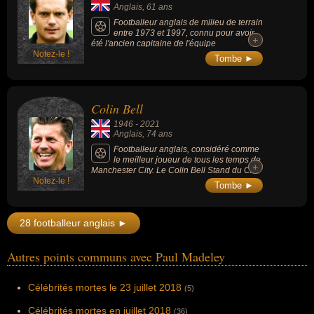
Anglais
, 61 ans
Footballeur anglais de milieu de terrain
entre 1973 et 1997, connu pour avoir
+
+
été l'ancien capitaine de l'équipe
Notez-le !
d'Angleterre, puis reconverti comme
Tombe ►
entraîneur et consultant sportif. Il participe à
l'Euro 1980 et à 2 Coupes du monde (1982
et 1986) avec l'équipe d'Angleterre.
Colin Bell
1946
-
2021
Anglais
, 74 ans
Footballeur anglais, considéré comme
le meilleur joueur de tous les temps de
+
+
Manchester City. Le Colin Bell Stand du City
Notez-le !
of Manchester Stadium est nommé en son
Tombe ►
honneur.
28 footballeur anglais ►
Autres points communs avec Paul Madeley
Célébrités mortes le 23 juillet 2018
(5)
Célébrités mortes en juillet 2018
(36)