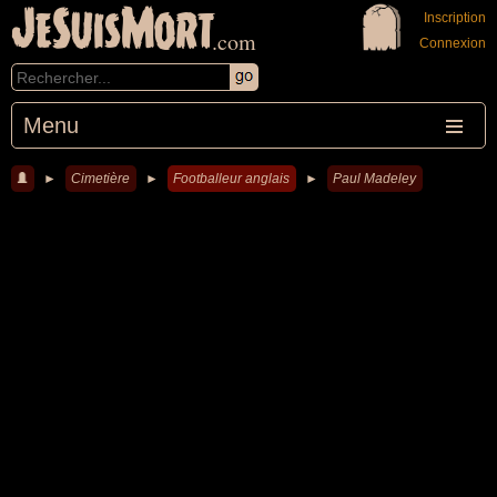
JeSuisMort
Inscription
.com
Connexion
Menu
►
Cimetière
►
Footballeur anglais
►
Paul Madeley