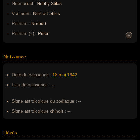
Nom usuel :
Nobby Stiles
Vrai nom :
Norbert Stiles
Prénom :
Norbert
Prénom (2) :
Peter
+
+
Noms dans d'autres langues :
--
Homonymes :
0
(aucun)
Naissance
Nom de famille :
Stiles
Date de naissance :
18 mai
1942
Pseudonyme :
Nobby Stiles
Lieu de naissance :
--
Surnom :
--
Erreurs d'écriture :
--
Signe astrologique du zodiaque :
--
Signe astrologique chinois :
--
Décès