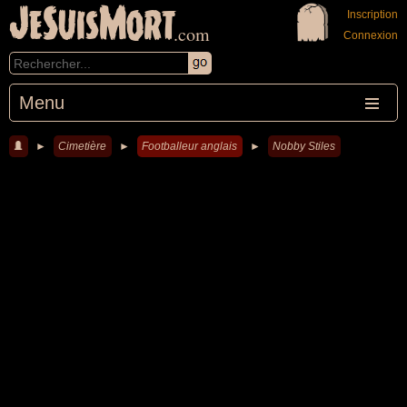
JeSuisMort
Inscription
.com
Connexion
Menu
►
Cimetière
►
Footballeur anglais
►
Nobby Stiles