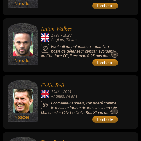
également été sélectionné 73 fois avec
Notez-le !
des clubs champions 1979 permettant à
Tombe ►
l'Équipe d'Angleterre de football entre 1963
Nottingham Forest de gagner le trophée pour
et 1972.
la première fois. Il fut le premier joueur
transféré pour un million de livres entre
Birmingham City et Notthingham Forest.
Anton Walkes
1997
-
2023
Anglais
, 25 ans
Footballeur britannique, jouant au
poste de défenseur central, évoluant
+
+
au Charlotte FC, il est mort à 25 ans dans un
Notez-le !
accident de bateau.
Tombe ►
Colin Bell
1946
-
2021
Anglais
, 74 ans
Footballeur anglais, considéré comme
le meilleur joueur de tous les temps de
+
+
Manchester City. Le Colin Bell Stand du City
Notez-le !
of Manchester Stadium est nommé en son
Tombe ►
honneur.