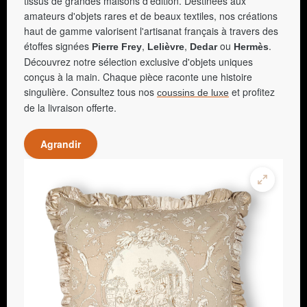
tissus de grandes maisons d'édition. Destinées aux
amateurs d'objets rares et de beaux textiles, nos créations
haut de gamme valorisent l'artisanat français à travers des
étoffes signées
,
,
ou
.
Pierre Frey
Lelièvre
Dedar
Hermès
Découvrez notre sélection exclusive d'objets uniques
conçus à la main. Chaque pièce raconte une histoire
singulière. Consultez tous nos
et profitez
coussins de luxe
de la livraison offerte.
Agrandir