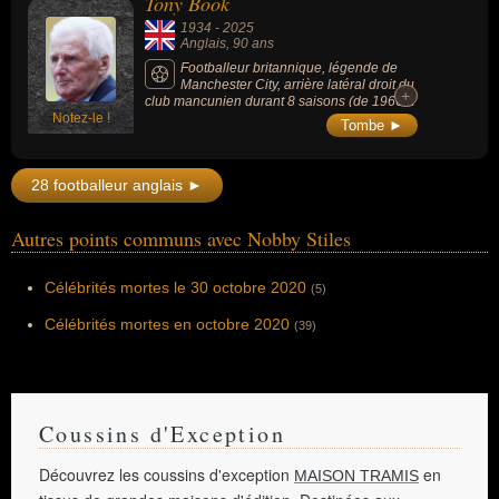
Tony Book
1934
-
2025
Anglais
, 90 ans
Footballeur britannique, légende de
Manchester City, arrière latéral droit du
+
+
club mancunien durant 8 saisons (de 1966 à
Notez-le !
1974, a joué 315 fois, marquant 5 buts), il a
Tombe ►
ensuite entraîné les Citizens durant près
d'une décennie.
28 footballeur anglais ►
Autres points communs avec Nobby Stiles
Célébrités mortes le 30 octobre 2020
(5)
Célébrités mortes en octobre 2020
(39)
Coussins d'Exception
Découvrez les coussins d'exception
en
MAISON TRAMIS