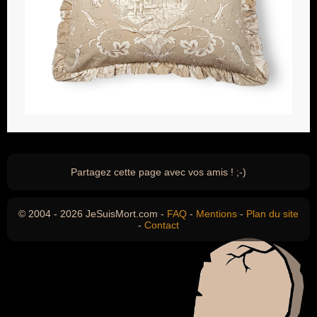
Partagez cette page avec vos amis ! ;-)
© 2004 - 2026 JeSuisMort.com -
FAQ
-
Mentions
-
Plan du site
-
Contact