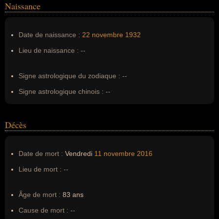
Naissance
Nom de famille :
Vaughn
Pseudonyme :
--
Date de naissance :
22 novembre
1932
Surnom :
--
Lieu de naissance :
--
Erreurs d'écriture :
--
Signe astrologique du zodiaque :
--
Signe astrologique chinois :
--
Décès
Date de mort :
Vendredi
11 novembre
2016
Lieu de mort :
--
Âge de mort :
83 ans
Cause de mort :
--