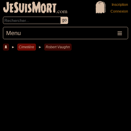
JeSuisMort
Inscription
.com
Connexion
Menu
►
Cimetière
►
Robert Vaughn