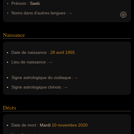
Prénom :
Saeb
Noms dans d'autres langues :
--
+
+
Homonymes :
0
(aucun)
Naissance
Nom de famille :
Erekat
Pseudonyme :
--
Date de naissance :
28 avril
1955
Surnom :
--
Lieu de naissance :
--
Erreurs d'écriture :
--
Signe astrologique du zodiaque :
--
Signe astrologique chinois :
--
Décès
Date de mort :
Mardi
10 novembre
2020