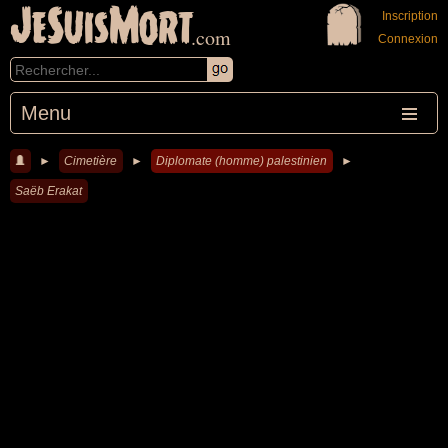
JeSuisMort
Inscription
.com
Connexion
Menu
►
Cimetière
►
Diplomate (homme) palestinien
►
Saëb Erakat