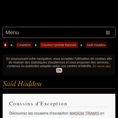
Menu
►
Cimetière
►
Coureur cycliste francais
►
Saïd Haddou
En poursuivant votre navigation, vous acceptez l'utilisation de cookies afin
de réaliser des statistiques d'audiences et vous proposer des services,
contenus ou publicités adaptés selon vos centres d'intérêts.
En savoir plus
OK
Saïd Haddou
Coussins d'Exception
Découvrez les coussins d'exception
en
MAISON TRAMIS