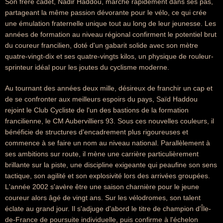
Son frère cadet, Nadir Haddou, marche rapidement dans ses pas,
partageant la même passion dévorante pour le vélo, ce qui crée
une émulation fraternelle unique tout au long de leur jeunesse. Les
années de formation au niveau régional confirment le potentiel brut
du coureur francilien, doté d'un gabarit solide avec son mètre
quatre-vingt-dix et ses quatre-vingts kilos, un physique de rouleur-
sprinteur idéal pour les joutes du cyclisme moderne.
Au tournant des années deux mille, désireux de franchir un cap et
de se confronter aux meilleurs espoirs du pays, Saïd Haddou
rejoint le Club Cycliste de l'un des bastions de la formation
francilienne, le CM Aubervilliers 93. Sous ces nouvelles couleurs, il
bénéficie de structures d'encadrement plus rigoureuses et
commence à se faire un nom au niveau national. Parallèlement à
ses ambitions sur route, il mène une carrière particulièrement
brillante sur la piste, une discipline exigeante qui peaufine son sens
tactique, son agilité et son explosivité lors des arrivées groupées.
L'année 2002 s'avère être une saison charnière pour le jeune
coureur alors âgé de vingt ans. Sur les vélodromes, son talent
éclate au grand jour. Il s'adjuge d'abord le titre de champion d'Île-
de-France de poursuite individuelle, puis confirme à l'échelon