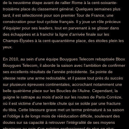
de la neuvième étape avant de rallier Rome à la cent-soixante-
troisième place du classement général. Quelques semaines plus
tard, il est sélectionné pour son premier Tour de France, une
consécration pour tout cycliste français. Il y joue un rôle précieux
d'équipier pour ses leaders, tout en parvenant à se glisser dans
des échappées et à franchir la ligne d'arrivée finale sur les
Champs-Élysées à la cent-quarantième place, des étoiles plein les
yeux.
En 2010, au sein d'une équipe Bouygues Telecom rebaptisée Bbox
Bouygues Telecom, il aborde la saison avec l'ambition de confirmer
ses excellents résultats de l'année précédente. Sa pointe de
vitesse reste une arme redoutable, et il passe tout près du succès
sur plusieurs épreuves continentales, accrochant notamment une
belle quatrième place sur les Boucles de l'Aulne. Cependant, la
guigne le rattrape au mois d'août sur les routes de Paris-Corrèze,
où il est victime d'une terrible chute qui se solde par une fracture
du tibia. Cette blessure grave met un terme prématuré à sa saison
et l'oblige à de longs mois de rééducation difficile, soulevant des
doutes sur sa capacité à retrouver l'intégralité de ses moyens
physiques au sein d'un peloton professionnel de plus en plus