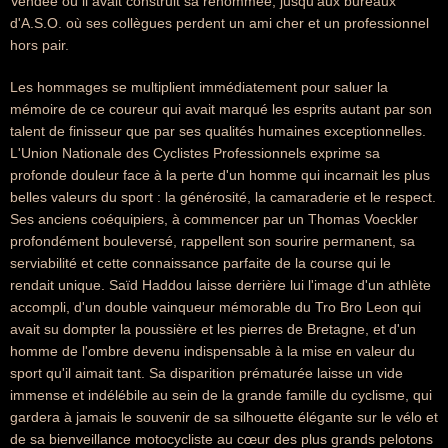
Vendée où il avait construit sa renommée, jusqu'aux bureaux
d'A.S.O. où ses collègues perdent un ami cher et un professionnel
hors pair.
Les hommages se multiplient immédiatement pour saluer la
mémoire de ce coureur qui avait marqué les esprits autant par son
talent de finisseur que par ses qualités humaines exceptionnelles.
L'Union Nationale des Cyclistes Professionnels exprime sa
profonde douleur face à la perte d'un homme qui incarnait les plus
belles valeurs du sport : la générosité, la camaraderie et le respect.
Ses anciens coéquipiers, à commencer par un Thomas Voeckler
profondément bouleversé, rappellent son sourire permanent, sa
serviabilité et cette connaissance parfaite de la course qui le
rendait unique. Saïd Haddou laisse derrière lui l'image d'un athlète
accompli, d'un double vainqueur mémorable du Tro Bro Leon qui
avait su dompter la poussière et les pierres de Bretagne, et d'un
homme de l'ombre devenu indispensable à la mise en valeur du
sport qu'il aimait tant. Sa disparition prématurée laisse un vide
immense et indélébile au sein de la grande famille du cyclisme, qui
gardera à jamais le souvenir de sa silhouette élégante sur le vélo et
de sa bienveillance motocycliste au cœur des plus grands pelotons