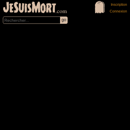
JeSuisMort
Inscription
.com
Connexion