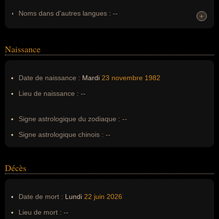
Noms dans d'autres langues :
--
+
+
Homonymes :
0
(aucun)
Naissance
Nom de famille :
Haddou
Pseudonyme :
--
Date de naissance :
Mardi
23 novembre
1982
Surnom :
--
Lieu de naissance :
--
Erreurs d'écriture :
--
Signe astrologique du zodiaque :
--
Signe astrologique chinois :
--
Décès
Date de mort :
Lundi
22 juin
2026
Lieu de mort :
--