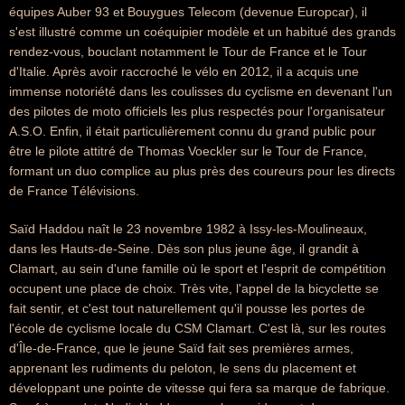
équipes Auber 93 et Bouygues Telecom (devenue Europcar), il
s'est illustré comme un coéquipier modèle et un habitué des grands
rendez-vous, bouclant notamment le Tour de France et le Tour
d'Italie. Après avoir raccroché le vélo en 2012, il a acquis une
immense notoriété dans les coulisses du cyclisme en devenant l'un
des pilotes de moto officiels les plus respectés pour l'organisateur
A.S.O. Enfin, il était particulièrement connu du grand public pour
être le pilote attitré de Thomas Voeckler sur le Tour de France,
formant un duo complice au plus près des coureurs pour les directs
de France Télévisions.
Saïd Haddou naît le 23 novembre 1982 à Issy-les-Moulineaux,
dans les Hauts-de-Seine. Dès son plus jeune âge, il grandit à
Clamart, au sein d'une famille où le sport et l'esprit de compétition
occupent une place de choix. Très vite, l'appel de la bicyclette se
fait sentir, et c'est tout naturellement qu'il pousse les portes de
l'école de cyclisme locale du CSM Clamart. C'est là, sur les routes
d'Île-de-France, que le jeune Saïd fait ses premières armes,
apprenant les rudiments du peloton, le sens du placement et
développant une pointe de vitesse qui fera sa marque de fabrique.