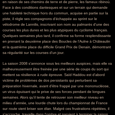
en raison de ses chemins de terre et de pierre, les fameux ribinoù.
Face à des conditions dantesques et sur un terrain qui demande
une habileté technique hors du commun, acquise en partie sur la
piste, il règle ses compagnons d'échappée au sprint sur le
vélodrome de Lannilis, inscrivant son nom au palmarès d'une des
courses les plus dures et les plus atypiques du cyclisme français.
Quelques semaines plus tard, il confirme sa forme resplendissante
en prenant la deuxième place des Boucles de l'Aulne à Châteaulin
et la quatrième place du difficile Grand Prix de Denain, démontrant
sa régularité sur les courses d'un jour.
La saison 2008 s'annonce sous les meilleurs auspices, mais elle va
malheureusement être freinée par une série de coups du sort qui
mettent sa résilience à rude épreuve. Saïd Haddou est d'abord
victime de problèmes de dos persistants qui perturbent sa
préparation hivernale, avant d'être frappé par une mononucléose,
un virus épuisant qui le prive de ses forces pendant de longues
semaines. Alors qu'il tente de retrouver son meilleur niveau en
milieu d'année, une lourde chute lors du championnat de France
sur route vient briser son élan. Malgré ces frustrations répétées, il
s'accroche, travaille dans l'ombre et parvient à terminer la saison