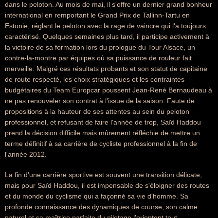
dans le peloton. Au mois de mai, il s'offre un dernier grand bonheur
international en remportant le Grand Prix de Tallinn-Tartu en
Estonie, réglant le peloton avec la rage de vaincre qui l'a toujours
caractérisé. Quelques semaines plus tard, il participe activement à
la victoire de sa formation lors du prologue du Tour Alsace, un
contre-la-montre par équipes où sa puissance de rouleur fait
merveille. Malgré ces résultats probants et son statut de capitaine
de route respecté, les choix stratégiques et les contraintes
budgétaires du Team Europcar poussent Jean-René Bernaudeau à
ne pas renouveler son contrat à l'issue de la saison. Faute de
propositions à la hauteur de ses attentes au sein du peloton
professionnel, et refusant de faire l'année de trop, Saïd Haddou
prend la décision difficile mais mûrement réfléchie de mettre un
terme définitif à sa carrière de cycliste professionnel à la fin de
l'année 2012.
La fin d'une carrière sportive est souvent une transition délicate,
mais pour Saïd Haddou, il est impensable de s'éloigner des routes
et du monde du cyclisme qui a façonné sa vie d'homme. Sa
profonde connaissance des dynamiques de course, son calme
naturel et sa maîtrise parfaite du pilotage l'orientent tout