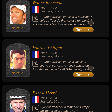
Walter Bénéteau
Dauphiné libéré-Bordeaux-Paris en 1965, en
ayant pris le départ de la deuxième épreuve
1972
-
2022
seulement huit heures après l'arrivée de la
Francais
, 50 ans
première. Sa carrière a été marquée par sa
rivalité avec Raymond Poulidor, qui atteint
Coureur cycliste français, a participé 7
son paroxysme, lors du Tour de France 1964,
fois au Tour de France et a remporté 2
+
+
avec l'épisode mythique de l'ascension du
victoires dans les Boucles de l'Aulne en
puy de Dôme.
Notez-le !
2000 et 2003.
Tombe ►
Fabrice Philipot
1965
-
2020
Francais
, 54 ans
Coureur cycliste français, meilleur
jeune et français le mieux classé du
+
+
Tour de France de 1990 (14e place), il a été
Notez-le !
l'équipier de Miguel Indurain en 1991 et
Tombe ►
1992 et au Tour d'Italie en 1992 et 1993.
Pascal Hervé
1964
-
2024
Francais
, 60 ans
Cycliste français, a remporté 1 étape
du Tour d'Italie 1996 et fut un