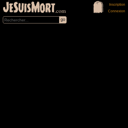
JeSuisMort
Inscription
.com
Connexion