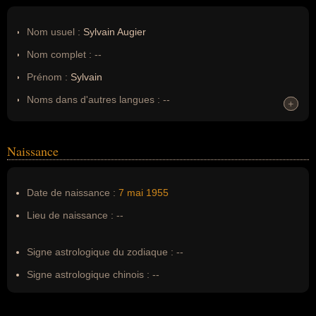
Nom usuel :
Sylvain Augier
Nom complet :
--
Prénom :
Sylvain
Noms dans d'autres langues :
--
+
+
Homonymes :
0
(aucun)
Naissance
Nom de famille :
Augier
Pseudonyme :
--
Date de naissance :
7 mai
1955
Surnom :
--
Lieu de naissance :
--
Erreurs d'écriture :
--
Signe astrologique du zodiaque :
--
Signe astrologique chinois :
--