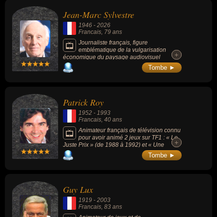
Jean-Marc Sylvestre
1946
-
2026
Francais
, 79 ans
Journaliste français, figure
emblématique de la vulgarisation
+
+
économique du paysage audiovisuel
français pendant près de 20 ans sur TF1, LCI
Tombe ►
et France Inter, particulièrement identifiable
par son style direct, tranché et pédagogique,
affirmant ouvertement une ligne libérale en
faveur du marché et de l'entrepreneuriat.
Patrick Roy
1952
-
1993
Francais
, 40 ans
Animateur français de télévision connu
pour avoir animé 2 jeux sur TF1 : « Le
+
+
Juste Prix » (de 1988 à 1992) et « Une
Famille en or » (de 1990 à 1992).
Tombe ►
Guy Lux
1919
-
2003
Francais
, 83 ans