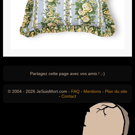
Partagez cette page avec vos amis ! ;-)
© 2004 - 2026 JeSuisMort.com -
FAQ
-
Mentions
-
Plan du site
-
Contact