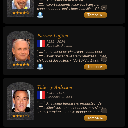
Animateur de jeux et de
divertissements télévisés français,
+
+
concepteur des émissions Intervilles, Ring
parade et la Classe, il a inventé et créé au
Tombe ►
total plus de 50 émissions de radio et de
télévision.
Patrice Laffont
1939
-
2024
Francais
, 84 ans
Animateur de télévision, connu pour
avoir présenté les jeux télévisés « Des
+
+
chiffres et des lettres » (de 1972 à 1989)
ainsi que « Fort Boyard » (de 1990 à 1999)
Tombe ►
et « Pyramide » (de 1991 à 2001) sur
Antenne 2 puis France 2.
Thierry Ardisson
1949
-
2025
Francais
, 76 ans
Animateur français et producteur de
télévision, connu pour ses émissions
+
+
"Paris Dernière", "Tout le monde en parle",
"On a tout essayé", "Salut les Terriens !".
Tombe ►