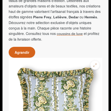
tissus de grandes maisons d'édition. Destinées aux
amateurs d'objets rares et de beaux textiles, nos créations
haut de gamme valorisent l'artisanat français à travers des
étoffes signées
,
,
ou
.
Pierre Frey
Lelièvre
Dedar
Hermès
Découvrez notre sélection exclusive d'objets uniques
conçus à la main. Chaque pièce raconte une histoire
singulière. Consultez tous nos
et profitez
coussins de luxe
de la livraison offerte.
Agrandir