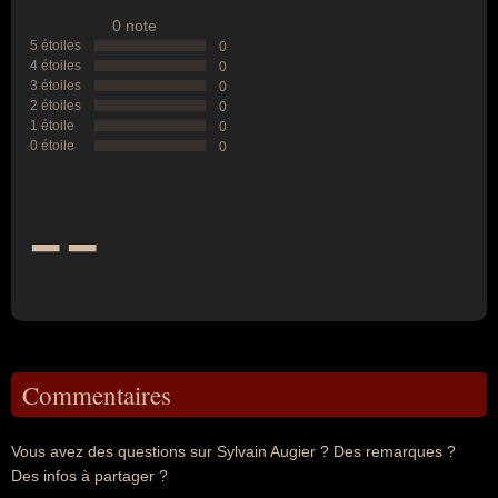
0 note
5 étoiles
0
4 étoiles
0
3 étoiles
0
2 étoiles
0
1 étoile
0
0 étoile
0
--
Commentaires
Vous avez des questions sur Sylvain Augier ? Des remarques ?
Des infos à partager ?