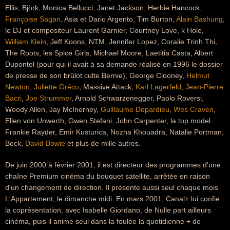
Ellis, Björk, Monica Bellucci, Janet Jackson, Herbie Hancock,
Françoise Sagan
, Asia et Dario Argento, Tim Burton,
Alain Bashung
,
le DJ et compositeur Laurent Garnier, Courtney Love, k Hole,
William Klein
, Jeff Koons, NTM, Jennifer Lopez, Coralie Trinh Thi,
The Roots, les Spice Girls, Michael Moore, Laetitia Casta, Albert
Dupontel (pour qui il avait à sa demande réalisé en 1996 le dossier
de presse de son brûlot culte Bernie), George Clooney,
Helmut
Newton
,
Juliette Gréco
, Massive Attack,
Karl Lagerfeld
,
Jean-Pierre
Bacri
,
Joe Strummer
, Arnold Schwarzenegger, Paolo Roversi,
Woody Allen, Jay McInerney,
Guillaume Depardieu
,
Wes Craven
,
Ellen von Unwerth, Gwen Stefani, John Carpenter, la top model
Frankie Rayder, Emir Kusturica, Nozha Khouadra, Natalie Portman,
Beck,
David Bowie
et plus de mille autres.
De juin 2000 à février 2001, il est directeur des programmes d'une
chaîne Premium cinéma du bouquet satellite, arrêtée en raison
d'un changement de direction. Il présente aussi seul chaque mois
L'Appartement, le dimanche midi. En mars 2001, Canal+ lui confie
la coprésentation, avec Isabelle Giordano, de Nulle part ailleurs
cinéma, puis il anime seul dans la foulée la quotidienne + de