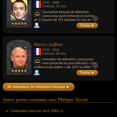
1942
-
1998
Francais
, 55 ans
Journaliste français de télévision,
connu pour avoir présenté le journal
+
+
de 13 heures de TF1 pendant 13 ans de
1975 à 1988, célèbre pour son « Bonjour ! »
Tombe ►
ou ses clins d'oeil à l'actualité à l'entame de
ses journaux télévisés, il apporta un
changement de style et des innovations dans
la présentation des informations télévisées
Patrice Laffont
en France.
1939
-
2024
Francais
, 84 ans
Animateur de télévision, connu pour
avoir présenté les jeux télévisés « Des
+
+
chiffres et des lettres » (de 1972 à 1989)
ainsi que « Fort Boyard » (de 1990 à 1999)
Tombe ►
et « Pyramide » (de 1991 à 2001) sur
Antenne 2 puis France 2.
46 animateur de télévision francais ►
Autres points communs avec Philippe Vecchi
Célébrités nées en avril 1964
(5)