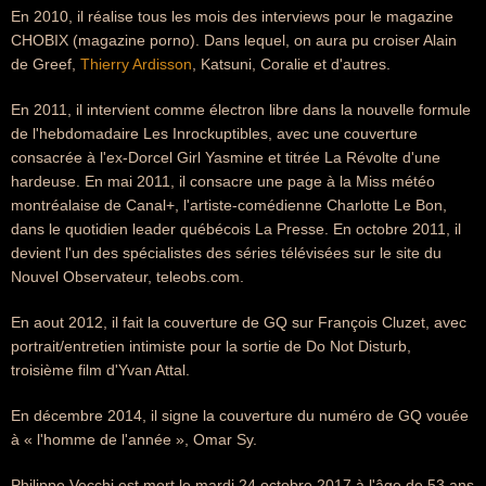
En 2010, il réalise tous les mois des interviews pour le magazine
CHOBIX (magazine porno). Dans lequel, on aura pu croiser Alain
de Greef,
Thierry Ardisson
, Katsuni, Coralie et d'autres.
En 2011, il intervient comme électron libre dans la nouvelle formule
de l'hebdomadaire Les Inrockuptibles, avec une couverture
consacrée à l'ex-Dorcel Girl Yasmine et titrée La Révolte d'une
hardeuse. En mai 2011, il consacre une page à la Miss météo
montréalaise de Canal+, l'artiste-comédienne Charlotte Le Bon,
dans le quotidien leader québécois La Presse. En octobre 2011, il
devient l'un des spécialistes des séries télévisées sur le site du
Nouvel Observateur, teleobs.com.
En aout 2012, il fait la couverture de GQ sur François Cluzet, avec
portrait/entretien intimiste pour la sortie de Do Not Disturb,
troisième film d'Yvan Attal.
En décembre 2014, il signe la couverture du numéro de GQ vouée
à « l'homme de l'année », Omar Sy.
Philippe Vecchi est mort le mardi 24 octobre 2017 à l'âge de 53 ans