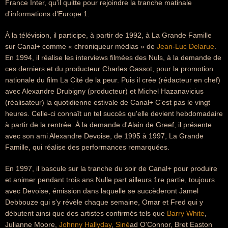
France Inter, qu'il quitte pour rejoindre la tranche matinale
d'informations d'Europe 1.
À la télévision, il participe, à partir de 1992, à La Grande Famille
sur Canal+ comme « chroniqueur médias » de
Jean-Luc Delarue
.
En 1994, il réalise les interviews filmées des Nuls, à la demande de
ces derniers et du producteur Charles Gassot, pour la promotion
nationale du film La Cité de la peur. Puis il crée (rédacteur en chef)
avec Alexandre Drubigny (producteur) et Michel Hazanavicius
(réalisateur) la quotidienne estivale de Canal+ C'est pas le vingt
heures. Celle-ci connaît un tel succès qu'elle devient hebdomadaire
à partir de la rentrée. À la demande d'Alain de Greef, il présente
avec son ami Alexandre Devoise, de 1995 à 1997, La Grande
Famille, qui réalise des performances remarquées.
En 1997, il bascule sur la tranche du soir de Canal+ pour produire
et animer pendant trois ans Nulle part ailleurs 1re partie, toujours
avec Devoise, émission dans laquelle se succèderont Jamel
Debbouze qui s'y révèle chaque semaine, Omar et Fred qui y
débutent ainsi que des artistes confirmés tels que
Barry White
,
Julianne Moore,
Johnny Hallyday
,
Siné
ad O'Connor, Bret Easton