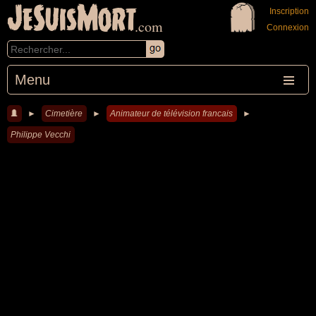
JeSuisMort
Inscription
.com
Connexion
Menu
►
Cimetière
►
Animateur de télévision francais
►
Philippe Vecchi