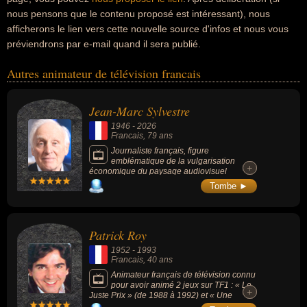
nous pensons que le contenu proposé est intéressant), nous
afficherons le lien vers cette nouvelle source d'infos et nous vous
préviendrons par e-mail quand il sera publié.
Autres animateur de télévision francais
Jean-Marc Sylvestre
1946
-
2026
Francais
, 79 ans
Journaliste français, figure
emblématique de la vulgarisation
+
+
économique du paysage audiovisuel
français pendant près de 20 ans sur TF1, LCI
Tombe ►
et France Inter, particulièrement identifiable
par son style direct, tranché et pédagogique,
affirmant ouvertement une ligne libérale en
faveur du marché et de l'entrepreneuriat.
Patrick Roy
1952
-
1993
Francais
, 40 ans
Animateur français de télévision connu
pour avoir animé 2 jeux sur TF1 : « Le
+
+
Juste Prix » (de 1988 à 1992) et « Une
Famille en or » (de 1990 à 1992).