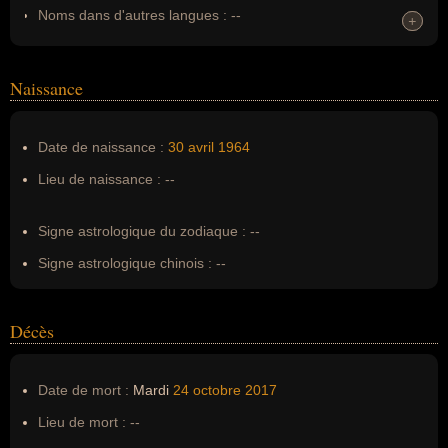
Noms dans d'autres langues :
--
+
+
Homonymes :
0
(aucun)
Naissance
Nom de famille :
Vecchi
Pseudonyme :
--
Date de naissance :
30 avril
1964
Surnom :
--
Lieu de naissance :
--
Erreurs d'écriture :
--
Signe astrologique du zodiaque :
--
Signe astrologique chinois :
--
Décès
Date de mort :
Mardi
24 octobre
2017
Lieu de mort :
--