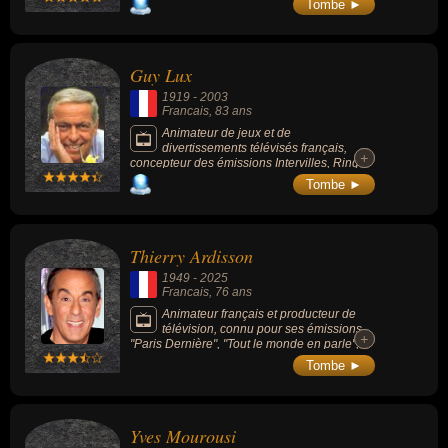
Tombe ►
Guy Lux
1919
-
2003
Francais
, 83 ans
Animateur de jeux et de
divertissements télévisés français,
+
+
concepteur des émissions Intervilles, Ring
parade et la Classe, il a inventé et créé au
Tombe ►
total plus de 50 émissions de radio et de
télévision.
Thierry Ardisson
1949
-
2025
Francais
, 76 ans
Animateur français et producteur de
télévision, connu pour ses émissions
+
+
"Paris Dernière", "Tout le monde en parle",
"On a tout essayé", "Salut les Terriens !".
Tombe ►
Yves Mourousi