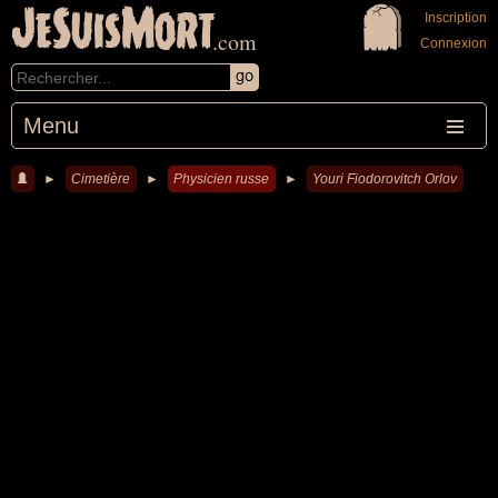
JeSuisMort
Inscription
.com
Connexion
Menu
►
Cimetière
►
Physicien russe
►
Youri Fiodorovitch Orlov