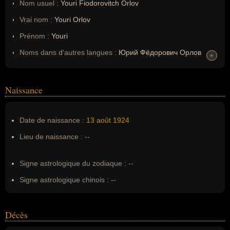
Nom usuel :
Youri Fiodorovitch Orlov
Vrai nom :
Youri Orlov
Prénom :
Youri
Noms dans d'autres langues :
Юрий Фёдорович Орлов
+
+
(russe)
Homonymes :
0
(aucun)
Naissance
Nom de famille :
Orlov
Date de naissance :
13 août
1924
Pseudonyme :
--
Lieu de naissance :
--
Surnom :
--
Erreurs d'écriture :
--
Signe astrologique du zodiaque :
--
Signe astrologique chinois :
--
Décès