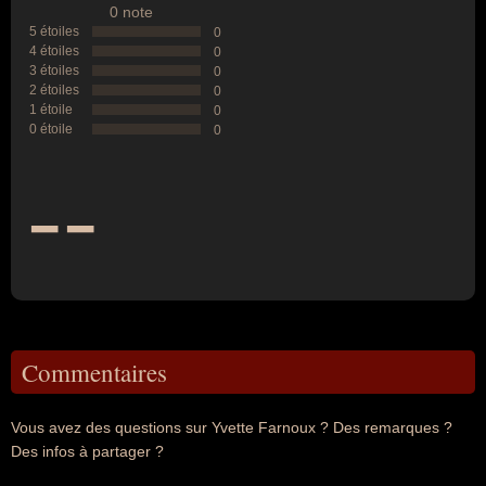
0 note
5 étoiles
0
4 étoiles
0
3 étoiles
0
2 étoiles
0
1 étoile
0
0 étoile
0
--
Commentaires
Vous avez des questions sur Yvette Farnoux ? Des remarques ?
Des infos à partager ?