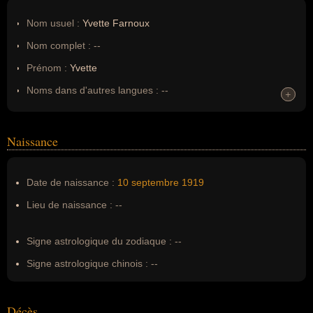
Nom usuel :
Yvette Farnoux
Nom complet :
--
Prénom :
Yvette
Noms dans d'autres langues :
--
+
+
Homonymes :
0
(aucun)
Naissance
Nom de famille :
Farnoux
Pseudonyme :
--
Date de naissance :
10 septembre
1919
Surnom :
--
Lieu de naissance :
--
Erreurs d'écriture :
Yvette Baumann
Signe astrologique du zodiaque :
--
Signe astrologique chinois :
--
Décès