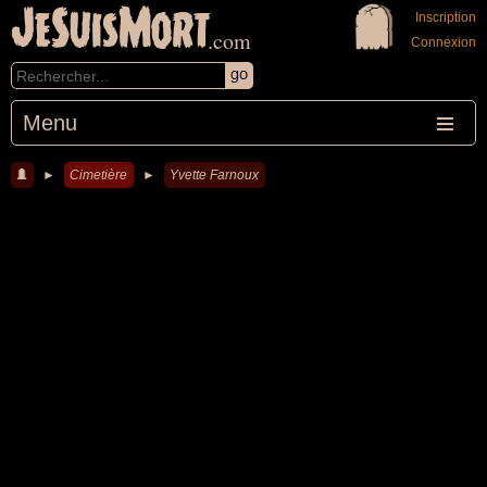
JeSuisMort
Inscription
.com
Connexion
Menu
►
Cimetière
►
Yvette Farnoux