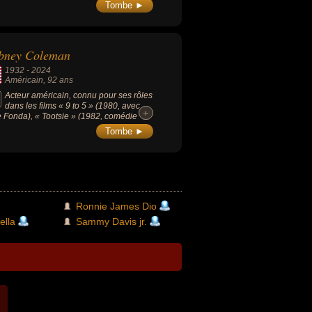
Tombe ►
bney Coleman
1932
-
2024
Américain
, 92 ans
Acteur américain, connu pour ses rôles
dans les films « 9 to 5 » (1980, avec
+
+
 Fonda), « Tootsie » (1982, comédie
ntique, avec Dustin Hoffman) ou encore
Tombe ►
érie « Yellowstone » (2018, avec Kevin
ner).
Ronnie James Dio
lla
Sammy Davis jr.