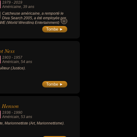
1979
-
2019
Américaine
, 39 ans
Catcheuse américaine, a remporté le
Diva Search 2005, a été employée par
+
+
WE (World Wrestling Entertainment)
e 2005 et 2008.
Tombe ►
ot Ness
1903
-
1957
Américain
, 54 ans
êteur (Justice).
Tombe ►
m Henson
1936
-
1990
Américain
, 53 ans
ste, Marionnettiste (Art, Marionnettisme).