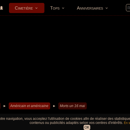
Cimetière
Tops
Anniversaires
►
Américain et américaine
►
Morts un 16 mai
tre navigation, vous acceptez l'utilisation de cookies afin de réaliser des statistiq
contenus ou publicités adaptés selon vos centres d'intérêts.
En s
OK