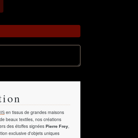
tion
en tissus de grandes maisons
IS
de beaux textiles, nos créations
vers des étoffes signées
,
Pierre Frey
tion exclusive d'objets uniques