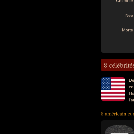
Célébrité 
Née 
Morte 
8 célébrité
Dé
co
He
l'
marionnettisme, d
8 américain et
également avoir é
trompettiste, mar