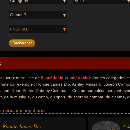
:
Catégorie
Sexe
:
Quand ?
:
un 16 mai
s
couvrez notre liste de
8
américain et américaine
(toutes catégories 
mme par exemple : Ronnie James Dio, Ashley Massaro, Joseph Campane
nson, Dean Potter, Dabney Coleman... Ces personnalités peuvent avoir
art, de la musique, du catch, du sport, du sport de combat, du cinéma, de 
e l'escalade, du parachutisme, du sport de plein air, du sport extreme 
 américaine
populaires
té artiste, chanteur, compositeur, musicien, catcheur, mannequin, sporti
ionnettiste, grimpeur, parachutiste ou wingsuiteur.
Ronnie James Dio
Ash