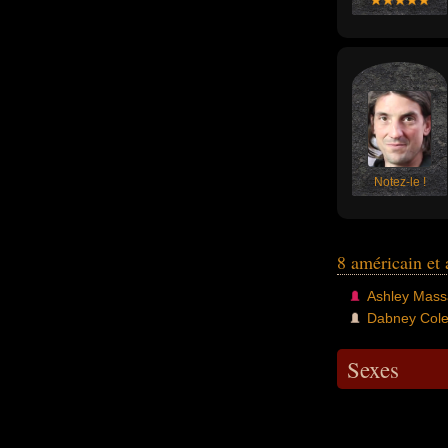
Notez-le !
8 américain et
Ashley Mass
Dabney Col
Sexes