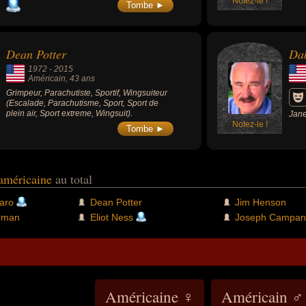
Notez-le !
Tombe ►
Dean Potter
Da
1972
-
2015
Américain
, 43 ans
Grimpeur, Parachutiste, Sportif, Wingsuiteur
(Escalade, Parachutisme, Sport, Sport de
plein air, Sport extreme, Wingsuit).
Jane
Notez-le !
roma
Tombe ►
la s
Cost
 américaine
au total
aro
Dean Potter
Jim Henson
eman
Eliot Ness
Joseph Campane
Américaine ♀
Américain ♂