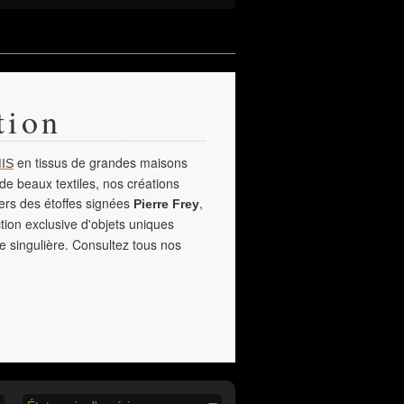
tion
en tissus de grandes maisons
IS
de beaux textiles, nos créations
vers des étoffes signées
,
Pierre Frey
tion exclusive d'objets uniques
e singulière. Consultez tous nos