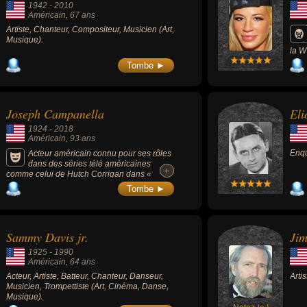
1942
-
2010
Américain
, 67 ans
Artiste, Chanteur, Compositeur, Musicien (Art,
Musique).
la W
entr
Tombe ►
Joseph Campanella
Eli
1924
-
2018
Américain
, 93 ans
Enqu
Acteur américain connu pour ses rôles
dans des séries télé américaines
+
+
comme celui de Hutch Corrigan dans «
Dynastie 2 : les Colby » (1985-1987) ou
Tombe ►
encore « Amour, gloire et beauté » (1995-
1996, 2000-2003).
Sammy Davis jr.
Ji
1925
-
1990
Américain
, 64 ans
Acteur, Artiste, Batteur, Chanteur, Danseur,
Arti
Musicien, Trompettiste (Art, Cinéma, Danse,
Musique).