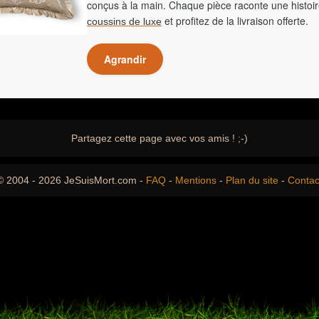
conçus à la main. Chaque pièce raconte une histoir
et profitez de la livraison offerte.
coussins de luxe
Agrandir
Partagez cette page avec vos amis ! ;-)
© 2004 - 2026 JeSuisMort.com -
FAQ
-
Mentions
-
Plan du site
-
Contac