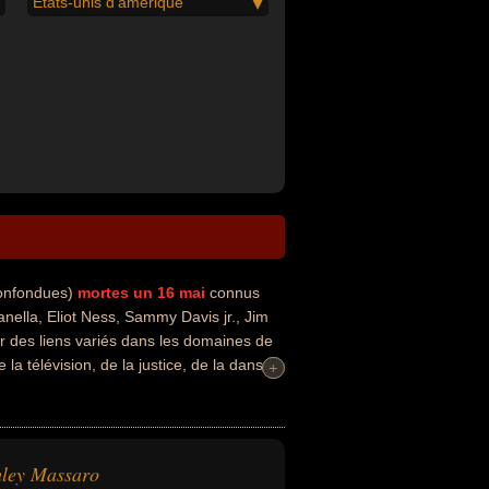
États-unis d'amérique
confondues)
mortes un 16 mai
connus
lla, Eliot Ness, Sammy Davis jr., Jim
 des liens variés dans les domaines de
la télévision, de la justice, de la danse,
+
+
ou du wingsuit. Ces célébrités peuvent
f, acteur, enquêteur, batteur, danseur,
ley Massaro