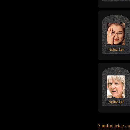
Notez-la !
Notez-la !
5 animatrice c