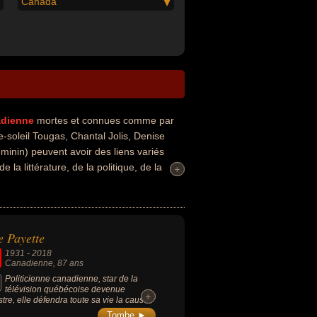
Canada
dienne
mortes et connues comme par
-soleil Tougas, Chantal Jolis, Denise
minin) peuvent avoir des liens variés
e la littérature, de la politique, de la
+
+
animatrice de télévision, parente de
ne, féministe, femme d'état, femme
ayiste, journaliste, polémiste ou
e Payette
1931
-
2018
Canadienne
, 87 ans
Politicienne canadienne, star de la
télévision québécoise devenue
+
+
stre, elle défendra toute sa vie la cause
femmes et celle de l’indépendance de
Tombe ►