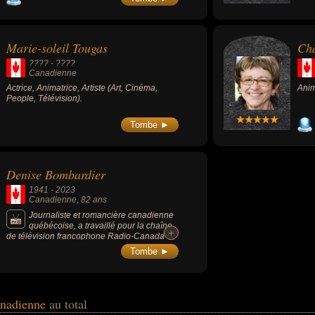
sa p
Marie-soleil Tougas
Cha
???? - ????
Canadienne
Actrice, Animatrice, Artiste (Art, Cinéma,
Anim
People, Télévision).
Tombe ►
Denise Bombardier
1941
-
2023
Canadienne
, 82 ans
Journaliste et romancière canadienne
québécoise, a travaillé pour la chaîne
+
+
de télévision francophone Radio-Canada
pendant plus de 30 ans. Elle est l’une des
Tombe ►
premières femmes à avoir réussi à s’imposer
dans les médias québécois et était connue
pour son franc-parler et avoir recadré
l'écrivain français Gabriel Matzneff
concernant ses activités pédophiles.
anadienne
au total