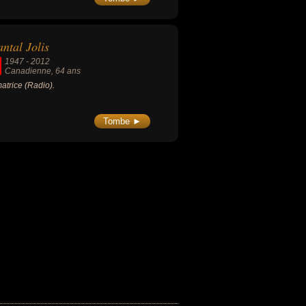
rovince.
ntal Jolis
1947
-
2012
Canadienne
, 64 ans
atrice (Radio).
Tombe ►