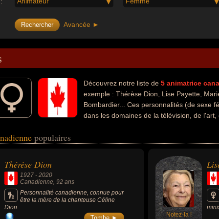
:
Animateur
Femme
Avancée ►
s
Découvrez notre liste de
5
animatrice
cana
exemple : Thérèse Dion, Lise Payette, Marie
Bombardier... Ces personnalités (de sexe fé
dans les domaines de la télévision, de l'art, d
 people ou du journalisme. Ces célébrités peuvent également avoir été 
anadienne
populaires
rice de radio, artiste, auteure d'ouvrages politiques, dauphine, écrivai
te, militante des droits des femmes, ministre, actrice, chroniqueuse, ess
Thérèse Dion
Lis
1927
-
2020
Canadienne
, 92 ans
Personnalité canadienne, connue pour
être la mère de la chanteuse Céline
Dion.
mini
Notez-la !
des 
Tombe ►