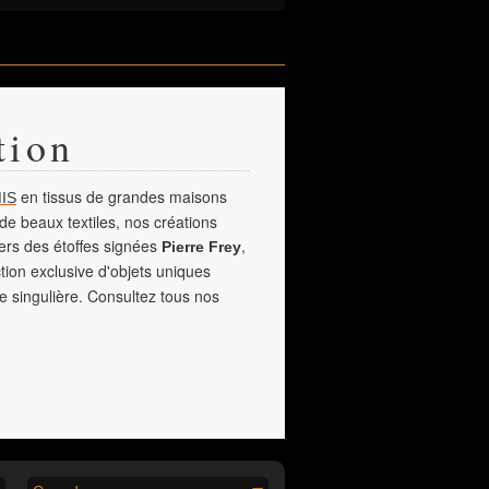
tion
en tissus de grandes maisons
IS
de beaux textiles, nos créations
vers des étoffes signées
,
Pierre Frey
tion exclusive d'objets uniques
e singulière. Consultez tous nos