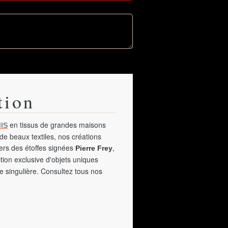
tion
en tissus de grandes maisons
IS
de beaux textiles, nos créations
vers des étoffes signées
,
Pierre Frey
tion exclusive d'objets uniques
e singulière. Consultez tous nos