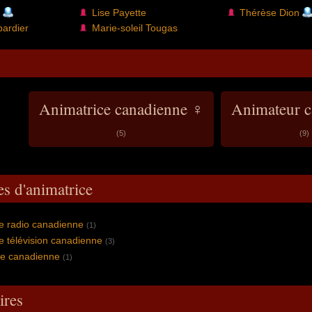
Lise Payette
Thérèse Dion
ardier
Marie-soleil Tougas
Animatrice canadienne ♀
Animateur c
(5)
(9)
es d'animatrice
e radio canadienne
(1)
e télévision canadienne
(3)
e canadienne
(1)
res