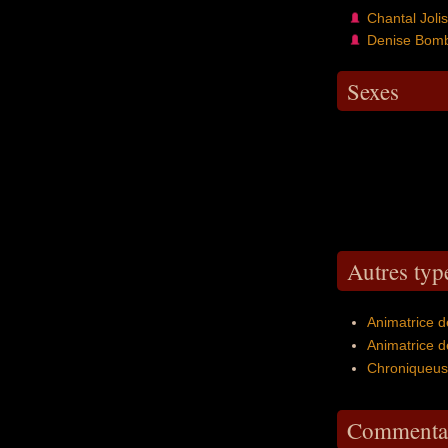
Chantal Jolis
Denise Bomb
Sexes
Autres typ
Animatrice d
Animatrice d
Chroniqueus
Commentai