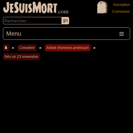
JeSuisMort
Inscription
.com
Connexion
Menu
►
Cimetière
►
Artiste (homme) américain
►
Nés un 23 novembre