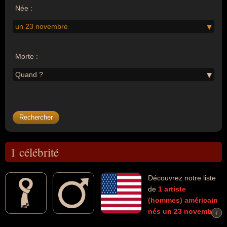
Née :
un 23 novembre
Morte :
Quand ?
1 célébrité
Découvrez notre liste
de
1
artiste
(hommes)
américain
nés un 23 novembre
+
+
morts et connus comme par exemple : Johnny Mandel... Ces