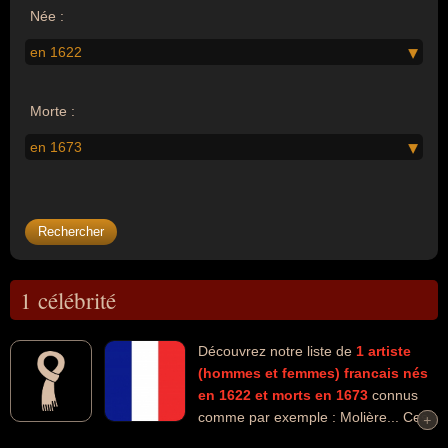
Née :
en 1622
Morte :
en 1673
1 célébrité
Découvrez notre liste de
1
artiste
(hommes et femmes)
francais
nés
en 1622
et morts en 1673
connus
comme par exemple : Molière... Ces
+
+
personnalités peuvent avoir des liens variés dans les domaines de