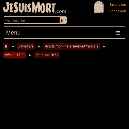
JeSuisMort
Inscription
.com
Connexion
Menu
►
Cimetière
►
Artiste (homme et femme) francais
►
Nés en 1622
►
Morts en 1673