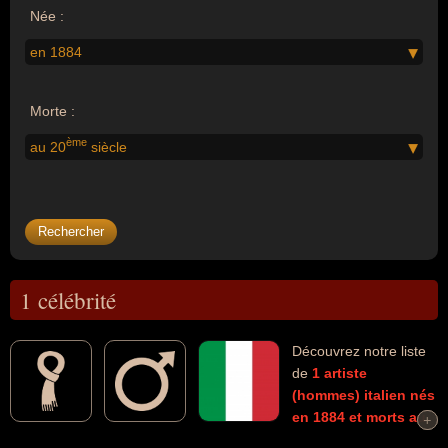
Née :
en 1884
Morte :
ème
au 20
siècle
1 célébrité
Découvrez notre liste
de
1
artiste
(hommes)
italien
nés
en 1884
et morts au
+
+
20ème siècle
connus comme par exemple : Amedeo Modigliani...