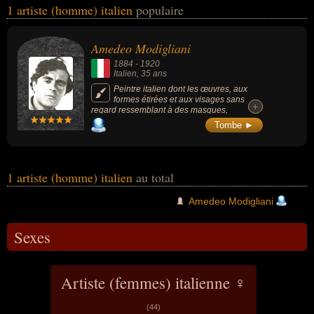
1 artiste (homme) italien
populaire
Ces personnalités (de sexe masculin) peuvent avoir des liens
variés dans les domaines de l'art, de la peinture ou de la sculpture.
Ces célébrités peuvent également avoir été peintre ou sculpteur.
Amedeo Modigliani
1884
-
1920
Italien
, 35 ans
Peintre italien dont les œuvres, aux
formes étirées et aux visages sans
+
+
regard ressemblant à des masques,
demeurent emblématiques de l'art moderne
Tombe ►
de cette époque : « Nu couché » (1917),
«Gypsy Woman with Baby » (1919) ou «
Jeanne Hébuterne au grand chapeau »
(1918).
1 artiste (homme) italien
au total
Amedeo Modigliani
Sexes
Artiste (femmes) italienne ♀
(44)