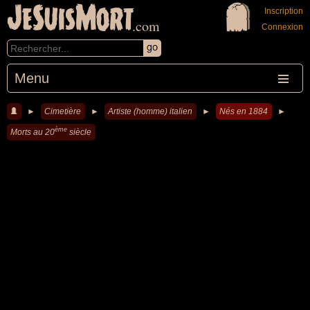
JeSuisMort
Inscription
.com
Connexion
Menu
►
Cimetière
►
Artiste (homme) italien
►
Nés en 1884
►
ème
Morts au 20
siècle