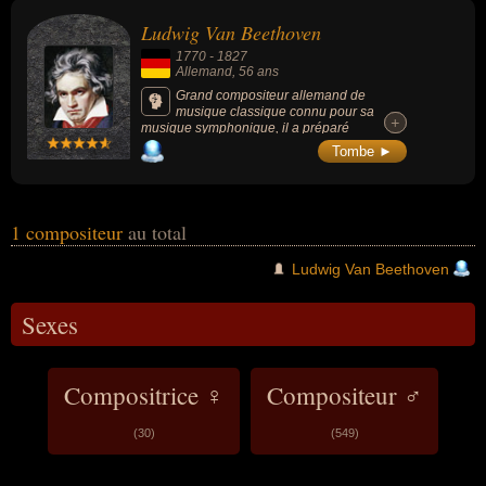
concerne leurs nationalités au moment de leurs morts, ils peuvent
Ludwig Van Beethoven
avoir été allemand par exemple.
1770
-
1827
Allemand
, 56 ans
Grand compositeur allemand de
musique classique connu pour sa
+
+
musique symphonique, il a préparé
l’évolution vers le romantisme en musique et
Tombe ►
influencé la musique occidentale pendant
une grande partie du XIXe siècle : « Molto
Vivace », « Ode à la joie », « Hymne à La
Joie », « Sonate au Clair de lune », « La
lettre à Élise », etc.
1 compositeur
au total
Ludwig Van Beethoven
Sexes
Compositrice ♀
Compositeur ♂
(30)
(549)