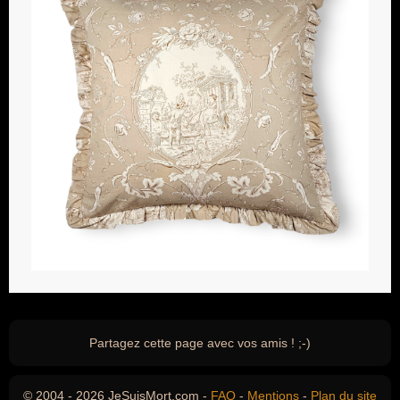
Partagez cette page avec vos amis ! ;-)
© 2004 - 2026 JeSuisMort.com -
FAQ
-
Mentions
-
Plan du site