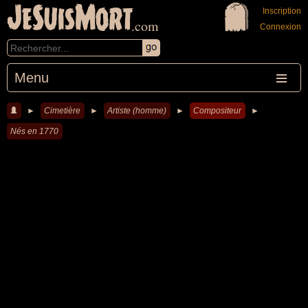
JeSuisMort
Inscription
.com
Connexion
Menu
►
Cimetière
►
Artiste (homme)
►
Compositeur
►
Nés en 1770