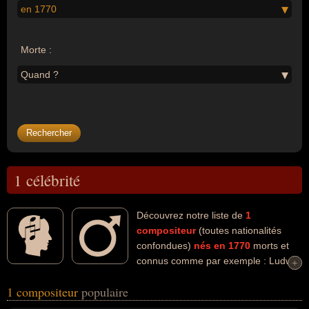
en 1770
Morte :
Quand ?
1 célébrité
Découvrez notre liste de
1
compositeur
(toutes nationalités
confondues)
nés en 1770
morts et
connus comme par exemple : Ludwig
+
+
Van Beethoven... Ces personnalités (de sexe masculin) peuvent
1 compositeur
populaire
avoir des liens variés dans les domaines de l'art ou de la musique.
Ces célébrités peuvent également avoir été artiste. En ce qui