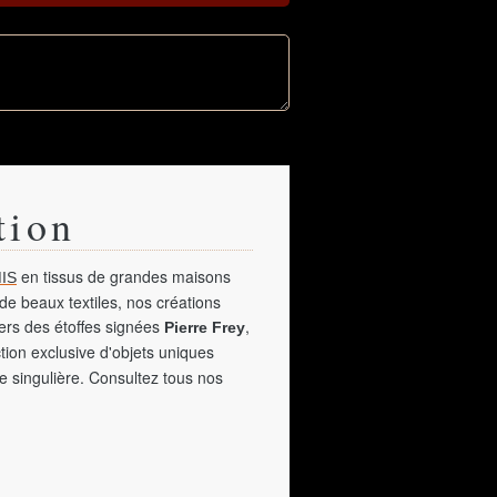
tion
en tissus de grandes maisons
IS
de beaux textiles, nos créations
vers des étoffes signées
,
Pierre Frey
tion exclusive d'objets uniques
e singulière. Consultez tous nos