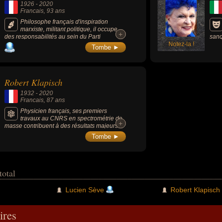
1926
-
2020
Francais
, 93 ans
Philosophe français d'inspiration
marxiste, militant politique, il occupe
+
+
des responsabilités au sein du Parti
sang
communiste français pendant plus de 60
Notez-la !
Tombe ►
ans.
Robert Klapisch
1932
-
2020
Francais
, 87 ans
Physicien français, ses premiers
travaux au CNRS en spectrométrie de
+
+
masse contribuent à des résultats majeurs
en astrophysique et en physique nucléaire. Il
Tombe ►
dirige le programme de recherche du
collisionneur proton/antiproton qui vaut au
CERN en 1984 le prix Nobel de physique
attribué à Carlo Rubbia et Simon van der
Meer. Il est président et fondateur de la «
total
Fondation Partager le Savoir » qui oeuvre en
faveur du développement durable des pays
Lucien Sève
Robert Klapisch
de la Méditerranée et de l'Afrique.
res