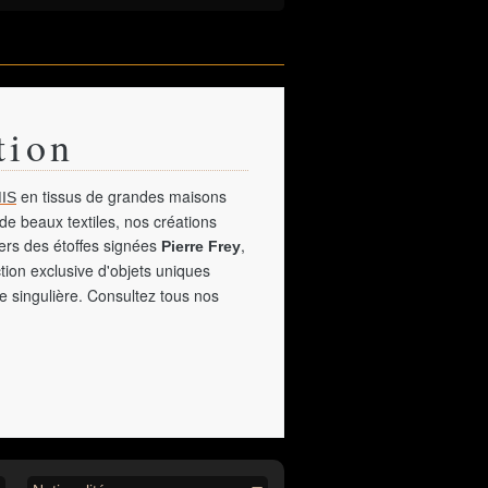
tion
en tissus de grandes maisons
IS
de beaux textiles, nos créations
vers des étoffes signées
,
Pierre Frey
tion exclusive d'objets uniques
e singulière. Consultez tous nos