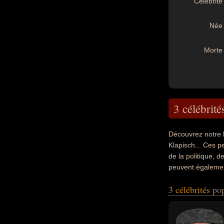
Célébrité 
Née 
Morte 
3 célébrité
Découvrez notre 
Klapisch... Ces p
de la politique, d
peuvent également
philosophe, acteu
3 célébrités
pop
leurs morts, ils p