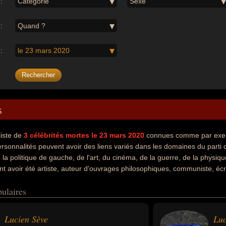
:
Catégorie
Sexe
:
Quand ?
:
le 23 mars 2020
s
liste de
3
célébrités mortes le 23 mars 2020
connues comme par exem
ersonnalités peuvent avoir des liens variés dans les domaines du parti 
e la politique de gauche, de l'art, du cinéma, de la guerre, de la physiq
 avoir été artiste, auteur d'ouvrages philosophiques, communiste, écr
r, physicien, scientifique, victime ou victime de déportation. En ce qui
ulaires
euvent avoir été francais ou italien par exemple.
Lucien Sève
Luc