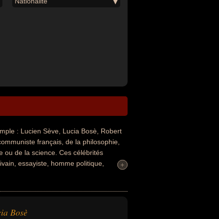
Nationalité
ple : Lucien Sève, Lucia Bosè, Robert
communiste français, de la philosophie,
ue ou de la science. Ces célébrités
ivain, essayiste, homme politique,
+
+
 concerne leurs nationalités au moment de
ia Bosè