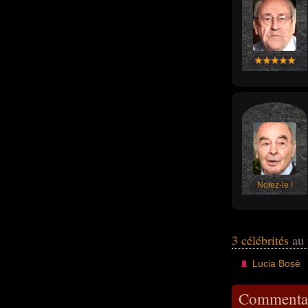
Notez-le !
3 célébrités
au 
Lucia Bosè
Commentai