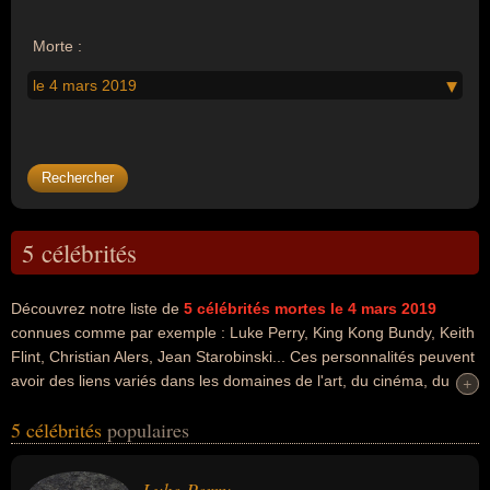
Morte :
le 4 mars 2019
5 célébrités
Découvrez notre liste de
5
célébrités mortes le 4 mars 2019
connues comme par exemple : Luke Perry, King Kong Bundy, Keith
Flint, Christian Alers, Jean Starobinski... Ces personnalités peuvent
avoir des liens variés dans les domaines de l'art, du cinéma, du
+
+
catch, du sport, du sport de combat, de la danse, de la musique, de
5 célébrités
populaires
la musique électronique, du doublage, du théâtre, de l'histoire, de
la littérature, de la psychiatrie ou de la science. Ces célébrités
peuvent également avoir été acteur, artiste, cinéaste, homme