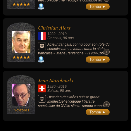
électronique The Prodigy, a contribué au
succès de l’électro britannique à la fin des
Tombe ►
années 1990.
Christian Alers
1922
-
2019
Francais
, 96 ans
Acteur français, connu pour son rôle du
commissaire Lavedant dans la série
+
+
française « Marie Pervenche » (1984-1991,
policier).
Tombe ►
Jean Starobinski
1920
-
2019
Suisse
, 98 ans
Historien des idées suisse grand
intellectuel et critique littéraire,
+
+
spécialiste du XVIIIe siècle, surtout connu
Notez-le !
pour son essai « Jean-Jacques Rousseau, la
Tombe ►
transparence et l'obstacle » (1957).