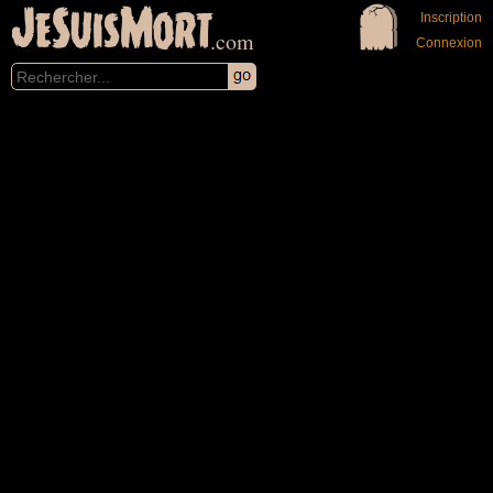
JeSuisMort
Inscription
.com
Connexion