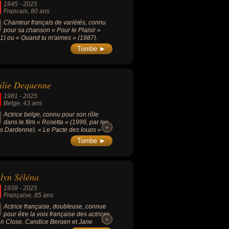
1945
-
2025
ain ou belge par exemple.
Francais
, 80 ans
Chanteur français de variétés, connu
pour sa chanson « Pour le Plaisir »
1) ou « Quand tu m'aimes » (1987).
Tombe ►
ilie Dequenne
1981
-
2025
Belge
, 43 ans
Actrice belge, connu pour son rôle
dans le film « Rosetta » (1999, par les
+
+
es Dardenne), « Le Pacte des loups »
1), « Une femme de ménage » (2002,
Tombe ►
 Jean-Pierre Bacri), « La Fille du RER »
9), « À perdre la raison » (2012), « Pas
genre » (2014), « Chez nous » et « Les
es du feu » (2017). Elle reçoit le César
lyn Séléna
a meilleure actrice dans un second rôle
021 pour son rôle dans « Les Choses
1939
-
2025
n dit, les Choses qu'on fait ».
Française
, 85 ans
Actrice française, doubleuse, connue
pour être la voix française des actrices
+
+
n Close, Candice Bergen et Jane