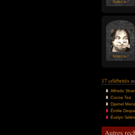
Notez-le !
Notez-le !
17 célébrités
au
Alfredo Stran
Cocoa Tea
Djamel Men
Émilie Dequ
Évelyn Sélé
Autres re