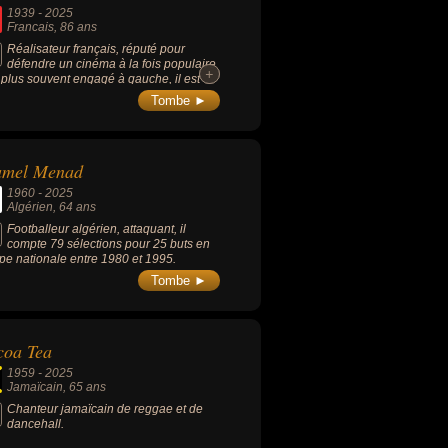
1939
-
2025
Francais
, 86 ans
Réalisateur français, réputé pour
défendre un cinéma à la fois populaire
+
+
e plus souvent engagé à gauche, il est
u pour ses films "R.A.S." (1973, guerre,
Tombe ►
 Jacques Weber), "Dupont Lajoie"
5, drame, avec Jean Carmet), "Le Juge
rd dit « le Shériff »" (1977, policier, avec
ick Dewaere), "Un taxi mauve" (1977,
amel Menad
die, avec Charlotte Rampling), "Le Prix
anger" (1983, anticipation, avec Gérard
1960
-
2025
in).
Algérien
, 64 ans
Footballeur algérien, attaquant, il
compte 79 sélections pour 25 buts en
pe nationale entre 1980 et 1995.
Tombe ►
coa Tea
1959
-
2025
Jamaïcain
, 65 ans
Chanteur jamaïcain de reggae et de
dancehall.