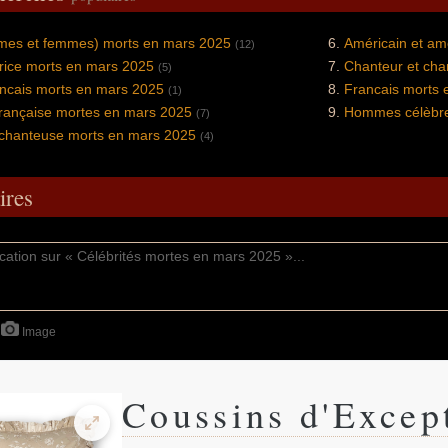
mmes et femmes) morts en mars 2025
Américain et am
(12)
trice morts en mars 2025
Chanteur et cha
(5)
ancais morts en mars 2025
Francais morts 
(1)
française mortes en mars 2025
Hommes célèbre
(7)
 chanteuse morts en mars 2025
(4)
res
Image
Coussins d'Excep