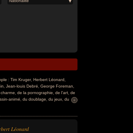
Nationalité
le : Tim Kruger, Herbert Léonard,
oin, Jean-louis Debré, George Foreman,
charme, de la pornographie, de l'art, de
dessin-animé, du doublage, du jeux, du
+
+
du sport collectif, de la politique de
ent avoir été acteur, artiste, cinéaste,
doubleur, conseiller général, dirigeant de
, député, descendant de célébrité, homme
bert Léonard
ortif ou rappeur. En ce qui concerne leurs