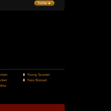
Tombe ►
rlain
Young Scooter
ecker
Yves Boisset
lina