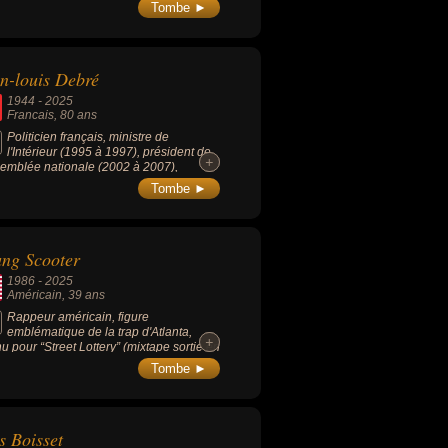
our, ainsi que l'une des voix françaises
Tombe ►
eryl Streep, Helen Mirren, Jane Fonda
arrie Fisher (pour le rôle de la princesse
 dans la trilogie Star Wars originale),
 également la voix de Linda Gray avec
n-louis Debré
personnage de Sue Ellen Ewing dans la
e télévisée Dallas (1978-1991), de
1944
-
2025
yn Smith alias Kelly dans la série Drôles
Francais
, 80 ans
ames ou la première voix de Shyrka
 la série animée Ulysse 31.
Politicien français, ministre de
l'Intérieur (1995 à 1997), président de
+
+
semblée nationale (2002 à 2007),
ident du Conseil constitutionnel (2007 à
Tombe ►
) puis le Conseil supérieur des archives
6 à sa mort en 2025).
ng Scooter
1986
-
2025
Américain
, 39 ans
Rappeur américain, figure
emblématique de la trap d'Atlanta,
+
+
u pour “Street Lottery” (mixtape sortie en
).
Tombe ►
s Boisset