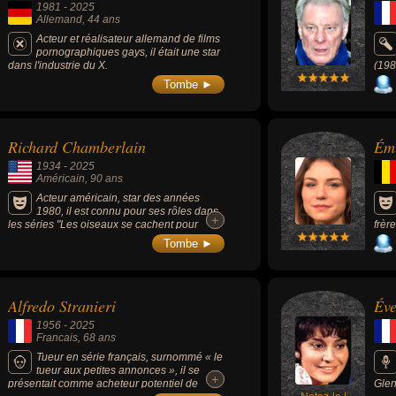
1981
-
2025
oment de leurs morts, ils peuvent avoir été allemand, francais, améric
Allemand
, 44 ans
Acteur et réalisateur allemand de films
pornographiques gays, il était une star
dans l'industrie du X.
(198
Tombe ►
Richard Chamberlain
Ém
1934
-
2025
Américain
, 90 ans
Acteur américain, star des années
1980, il est connu pour ses rôles dans
+
+
les séries "Les oiseaux se cachent pour
frèr
mourir" (1983), "Shogun" (1980) ou "Le
(200
Tombe ►
Jeune Docteur Kildare" (1961-1966).
avec
(200
son 
Homm
Alfredo Stranieri
Éve
de l
en 2
1956
-
2025
qu'o
Francais
, 68 ans
Tueur en série français, surnommé « le
tueur aux petites annonces », il se
+
+
présentait comme acheteur potentiel de
Glen