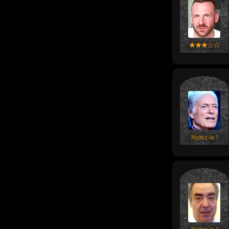
nationalités au m
Notez-le !