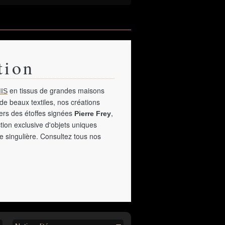
tion
en tissus de grandes maisons
IS
de beaux textiles, nos créations
vers des étoffes signées
,
Pierre Frey
tion exclusive d'objets uniques
e singulière. Consultez tous nos