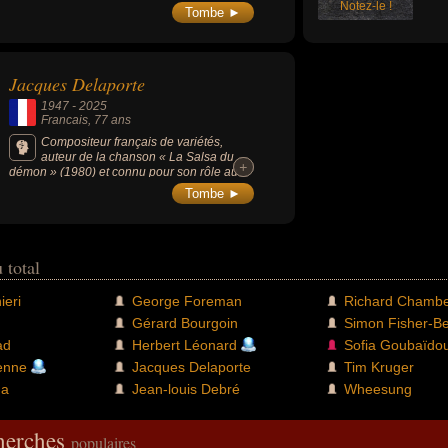
Notez-le !
Tombe ►
Jacques Delaporte
1947
-
2025
Francais
, 77 ans
Compositeur français de variétés,
auteur de la chanson « La Salsa du
+
+
démon » (1980) et connu pour son rôle au
sein du Grand Orchestre du Splendid
Tombe ►
(formation musicale fondée en 1977).
 total
ieri
George Foreman
Richard Chambe
Gérard Bourgoin
Simon Fisher-B
ad
Herbert Léonard
Sofia Goubaïdou
enne
Jacques Delaporte
Tim Kruger
na
Jean-louis Debré
Wheesung
cherches
populaires