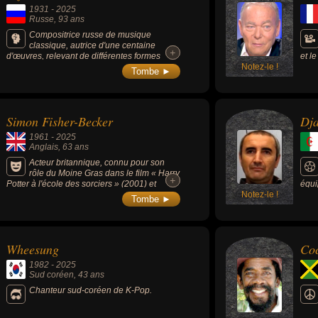
l'International Boxing Hall of Fame, il est
1931
-
2025
considéré comme un des plus puissants
Russe
, 93 ans
punchers de l'histoire.
Compositrice russe de musique
classique, autrice d'une centaine
+
+
d'œuvres, relevant de différentes formes
et l
musicales : la symphonie, le concerto, la
Notez-le !
conn
Tombe ►
musique de chambre, les œuvres pour la
avec
scène, mais aussi la musique de film et de
(197
télévision.
Faya
Patr
Simon Fisher-Becker
Dj
comé
du d
1961
-
2025
Lanv
Anglais
, 63 ans
Acteur britannique, connu pour son
rôle du Moine Gras dans le film « Harry
+
+
Potter à l'école des sorciers » (2001) et
équi
Dorium Maldovar dans la série « Doctor Who
Notez-le !
Tombe ►
».
Wheesung
Co
1982
-
2025
Sud coréen
, 43 ans
Chanteur sud-coréen de K-Pop.