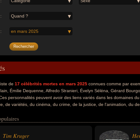
:
Catégorie
Sexe
:
Quand ?
:
en mars 2025
és
liste de
17
célébrités mortes en mars 2025
connues comme par exemp
ain, Émilie Dequenne, Alfredo Stranieri, Évelyn Séléna, Gérard Bourg
Ces personnalités peuvent avoir des liens variés dans les domaines du 
e, de variétés, du cinéma, du crime, de la justice, de l'animation, du 
télévision, du théâtre, du business, du football, de la politique, du sport, 
opulaires
 de la boxe, du sport de combat ou du rap. Ces célébrités peuvent égalem
r, chanteur de variétés, musicien, criminel, hors-la-loi, tueur en série, 
nt sportif, entrepreneur, homme d'affaire, homme d'état, maire, patron
Tim Kruger
Her
du conseil constitutionnel, ministre, ministre de l'intérieur, boxeur, sp