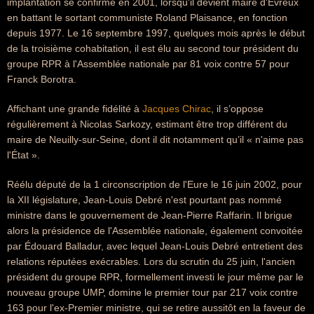
implantation se confirme en 2001, lorsqu'il devient maire d'Évreux
en battant le sortant communiste Roland Plaisance, en fonction
depuis 1977. Le 16 septembre 1997, quelques mois après le début
de la troisième cohabitation, il est élu au second tour président du
groupe RPR à l'Assemblée nationale par 81 voix contre 57 pour
Franck Borotra.
Affichant une grande fidélité à
Jacques Chirac
, il s’oppose
régulièrement à Nicolas Sarkozy, estimant être trop différent du
maire de Neuilly-sur-Seine, dont il dit notamment qu’il « n'aime pas
l'État ».
Réélu député de la 1 circonscription de l'Eure le 16 juin 2002, pour
la XII législature, Jean-Louis Debré n'est pourtant pas nommé
ministre dans le gouvernement de Jean-Pierre Raffarin. Il brigue
alors la présidence de l'Assemblée nationale, également convoitée
par Édouard Balladur, avec lequel Jean-Louis Debré entretient des
relations réputées exécrables. Lors du scrutin du 25 juin, l'ancien
président du groupe RPR, formellement investi le jour même par le
nouveau groupe UMP, domine le premier tour par 217 voix contre
163 pour l'ex-Premier ministre, qui se retire aussitôt en la faveur de