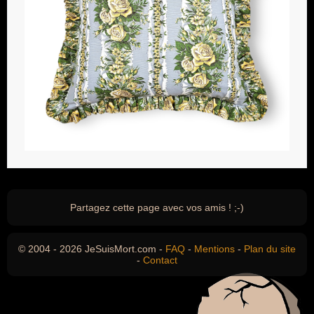
Partagez cette page avec vos amis ! ;-)
© 2004 - 2026 JeSuisMort.com -
FAQ
-
Mentions
-
Plan du site
-
Contact