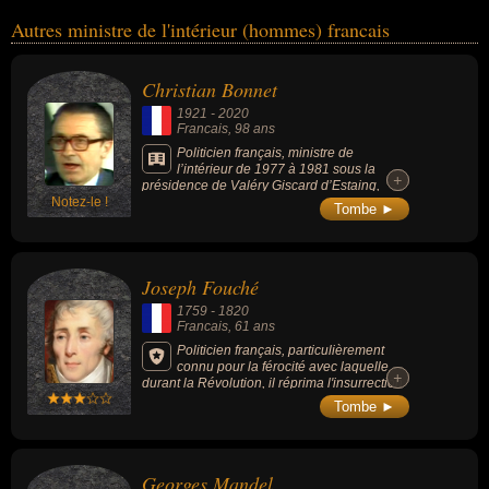
Autres ministre de l'intérieur (hommes) francais
Christian Bonnet
1921
-
2020
Francais
, 98 ans
Politicien français, ministre de
l’intérieur de 1977 à 1981 sous la
+
+
présidence de Valéry Giscard d’Estaing,
Notez-le !
député du Morbihan pendant 18 ans de
Tombe ►
1958 à 1972, puis de 1981 à 1983.
Joseph Fouché
1759
-
1820
Francais
, 61 ans
Politicien français, particulièrement
connu pour la férocité avec laquelle,
+
+
durant la Révolution, il réprima l'insurrection
lyonnaise en 1793 et pour avoir été ministre
Tombe ►
de la Police sous le Directoire, le Consulat et
l'Empire.
Georges Mandel