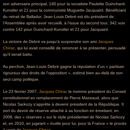
son adversaire principal, 140 pour la socialiste Paulette Guinchard-
Kunstler et 21 pour la communiste Muguette Jacquaint. Bénéficiant
du retrait de Balladur, Jean-Louis Debré est élu président de
l'Assemblée après avoir recueilli, à l'issue du second tour, 342 voix
contre 142 pour Guinchard-Kunstler et 21 pour Jacquaint.
La victoire de Debré va jusqu'à surprendre son ami
Jacques
Chirac
, qui lui avait conseillé de renoncer à se présenter, persuadé
qu'il serait battu.
Au perchoir, Jean-Louis Debré gagne la réputation d'un « partisan
rigoureux des droits de l'opposition », estimé bien au-delà de son
seul camp politique.
Le 23 février 2007,
Jacques Chirac
le nomme président du Conseil
constitutionnel en remplacement de Pierre Mazeaud, alors que
Nicolas Sarkozy s'apprête à devenir président de la République. Il
sort du devoir de réserve attaché à sa fonction en émettant, en
2008, des « réserves » sur le style présidentiel de Nicolas Sarkozy
et, en 2010, en jugeant « inutile pour lui, pour la France » le procès
à venir de
Jacques Chirac
.