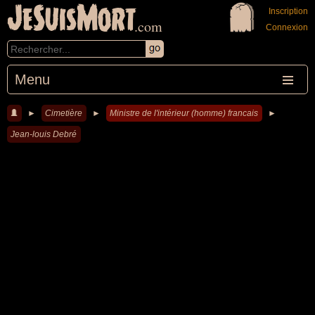
JeSuisMort
Inscription
.com
Connexion
Menu
►
Cimetière
►
Ministre de l'intérieur (homme) francais
►
Jean-louis Debré