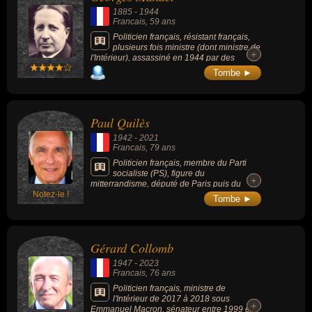
1885
-
1944
Francais
, 59 ans
Politicien français, résistant français,
plusieurs fois ministre (dont ministre de
+
+
l'Intérieur), assassiné en 1944 par des
miliciens dans la France occupée.
Tombe ►
Paul Quilès
1942
-
2021
Francais
, 79 ans
Politicien français, membre du Parti
socialiste (PS), figure du
+
+
mitterrandisme, député de Paris puis du
Notez-le !
Tarn, maire de Cordes-sur-Ciel, ainsi que
Tombe ►
ministre dans plusieurs gouvernements de
gauche dans les années 1980-1990.
Gérard Collomb
1947
-
2023
Francais
, 76 ans
Politicien français, ministre de
l'Intérieur de 2017 à 2018 sous
+
+
Emmanuel Macron, sénateur entre 1999 et