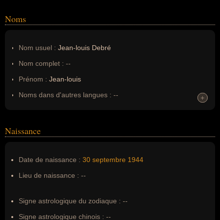
Noms
Nom usuel :
Jean-louis Debré
Nom complet :
--
Prénom :
Jean-louis
Noms dans d'autres langues :
--
+
+
Homonymes :
0
(aucun)
Naissance
Nom de famille :
Debré
Pseudonyme :
--
Date de naissance :
30 septembre
1944
Surnom :
--
Lieu de naissance :
--
Erreurs d'écriture :
--
Signe astrologique du zodiaque :
--
Signe astrologique chinois :
--