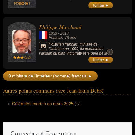
Notez-le !
2017 et maire de Lyon de 2001 à 2017 et de
Tombe ►
2018 à 2020.
Philippe Marchand
1939
-
2018
Francais
, 78 ans
Politicien français, ministre de
l'Intérieur en 1990, fut notamment
+
+
l’artisan du plan Vigipirate et le père de la loi
sur les intercommunalités.
Tombe ►
9 ministre de l'intérieur (homme) francais ►
Autres points communs avec Jean-louis Debré
Célébrités mortes en mars 2025
(17)
Coussins d'Exception