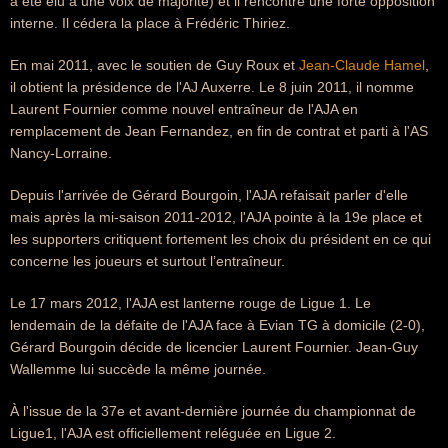
a été élu à une voix de majorité) et il rencontre une forte opposition
interne. Il cédera la place à Frédéric Thiriez.
En mai 2011, avec le soutien de Guy Roux et
Jean-Claude Hamel
,
il obtient la présidence de l'AJ Auxerre. Le 8 juin 2011, il nomme
Laurent Fournier comme nouvel entraîneur de l'AJA en
remplacement de Jean Fernandez, en fin de contrat et parti à l'AS
Nancy-Lorraine.
Depuis l'arrivée de Gérard Bourgoin, l'AJA refaisait parler d'elle
mais après la mi-saison 2011-2012, l'AJA pointe à la 19e place et
les supporters critiquent fortement les choix du président en ce qui
concerne les joueurs et surtout l’entraîneur.
Le 17 mars 2012, l'AJA est lanterne rouge de Ligue 1. Le
lendemain de la défaite de l'AJA face à Evian TG à domicile (2-0),
Gérard Bourgoin décide de licencier Laurent Fournier. Jean-Guy
Wallemme lui succède la même journée.
À l'issue de la 37e et avant‑dernière journée du championnat de
Ligue1, l'AJA est officiellement reléguée en Ligue 2.