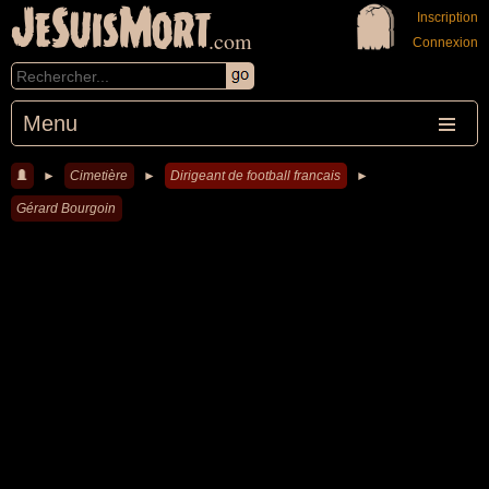
JeSuisMort
Inscription
.com
Connexion
Menu
►
Cimetière
►
Dirigeant de football francais
►
Gérard Bourgoin