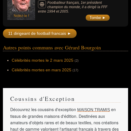
Footballeur français, 1er président
champion du monde, il a dirigé la FFF
entre 1994 et 2005.
Notez-le !
Tombe ►
11 dirigeant de football francais ►
Autres points communs avec Gérard Bourgoin
Célébrités mortes le 2 mars 2025
(2)
Célébrités mortes en mars 2025
(17)
Coussins d'Exception
Découvrez les coussins d'exception
en
MAISON TRAMIS
tissus de grandes maisons d'édition. Destinées aux
amateurs d'objets rares et de beaux textiles, nos créations
haut de gamme valorisent l'artisanat français à travers des