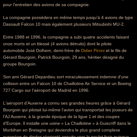
pour l'entretien des avions de sa compagnie.
La compagnie possèdera en même temps jusqu'à 4 avions de type
Dassault Falcon 10 mais également plusieurs Mitsubishi MU-2.
Entre 1988 et 1996, la compagnie a subi quatre accidents faisant
onze morts et un blessé (4 avions détruits) dont le pilote
automobile José Dolhem, demi-frère de
Didier Pironi
et le fils de
Gérard Bourgoin, Patrick Bourgoin, 29 ans, héritier désigné du
groupe Bourgoin.
Son ami Gérard Depardieu sort miraculeusement indemne d'une
collision entre un Falcon 10 de Chaillotine Air Service et un Boeing
727 Cargo sur l'aéroport de Madrid en 1996.
L'aéroport d'Auxerre a connu ses grandes heures grâce à Gérard
Bourgoin qui pilotait lui-même l'avion qui transportait les joueurs de
l'AJ Auxerre, à la grande époque de la ligue 1 et des coupes
d'Europe. Il installe une usine « La Chaillotine » à Guiscriff dans le
Morbihan en Bretagne qui deviendra le plus grand complexe
européen de dindes réorienté ensuite vers le poulet frais puisque