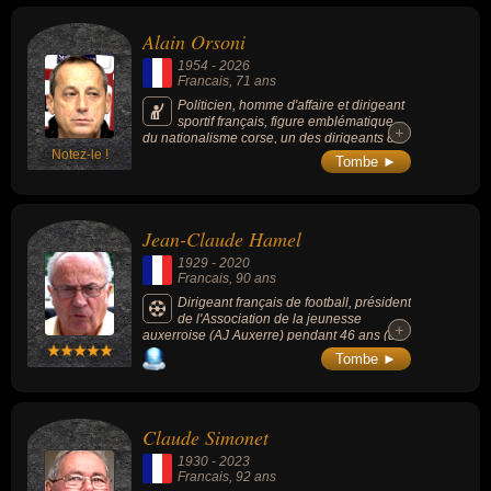
Alain Orsoni
1954
-
2026
Francais
, 71 ans
Politicien, homme d'affaire et dirigeant
sportif français, figure emblématique
+
+
du nationalisme corse, un des dirigeants du
Notez-le !
Front de libération nationale de la Corse
Tombe ►
(FLNC) avant de fonder le Mouvement pour
l'autodétermination (MPA) en 1990, président
du club de football de l'AC Ajaccio à 2
reprises, homme d'affaires actif à l'étranger
Jean-Claude Hamel
(casinos en Amérique centrale), sa
trajectoire a été jalonnée par des épisodes
1929
-
2020
tragiques, dont l'assassinat de son frère Guy
Francais
, 90 ans
en 1983 et plusieurs tentatives visant sa
propre personne, il sera assassiné par balle
Dirigeant français de football, président
lors des obsèques de sa mère.
de l'Association de la jeunesse
+
+
auxerroise (AJ Auxerre) pendant 46 ans (de
1963 à 2009).
Tombe ►
Claude Simonet
1930
-
2023
Francais
, 92 ans