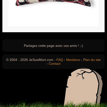
Partagez cette page avec vos amis ! ;-)
© 2004 - 2026 JeSuisMort.com -
FAQ
-
Mentions
-
Plan du site
-
Contact