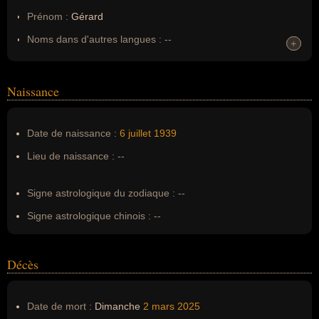
Prénom :
Gérard
Noms dans d'autres langues :
--
+
+
Homonymes :
0
(aucun)
Naissance
Nom de famille :
Bourgoin
Pseudonyme :
--
Date de naissance :
6 juillet
1939
Surnom :
--
Lieu de naissance :
--
Erreurs d'écriture :
--
Signe astrologique du zodiaque :
--
Signe astrologique chinois :
--
Décès
Date de mort :
Dimanche
2 mars
2025