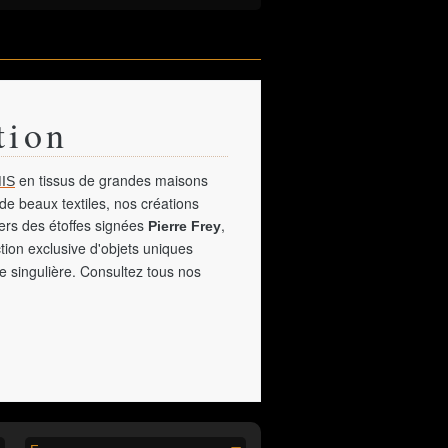
tion
en tissus de grandes maisons
IS
de beaux textiles, nos créations
vers des étoffes signées
,
Pierre Frey
tion exclusive d'objets uniques
e singulière. Consultez tous nos