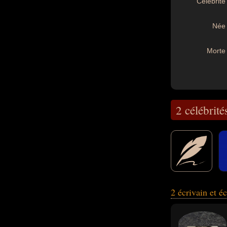
Célébrité 
Née 
Morte 
2 célébrité
2 écrivain et é