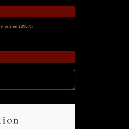
s morts en 1890
(2)
tion