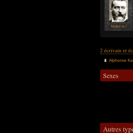
Notez-le !
2 écrivain et é
Alphonse Ka
Sexes
Autres type