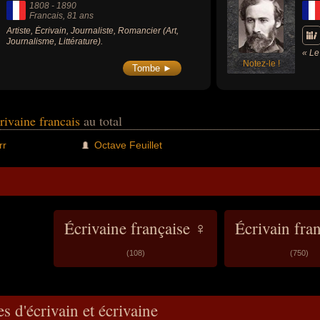
1808
-
1890
Francais
, 81 ans
Artiste, Écrivain, Journaliste, Romancier (Art,
Journalisme, Littérature).
« Le
Notez-le !
(185
Tombe ►
fran
crivaine francais
au total
rr
Octave Feuillet
Écrivaine française ♀
Écrivain fra
(108)
(750)
s d'écrivain et écrivaine