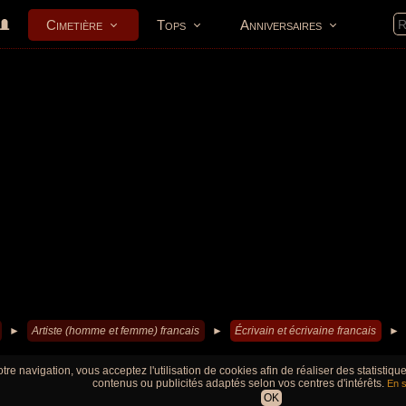
Cimetière
Tops
Anniversaires
►
Artiste (homme et femme) francais
►
Écrivain et écrivaine francais
►
tre navigation, vous acceptez l'utilisation de cookies afin de réaliser des statistiq
contenus ou publicités adaptés selon vos centres d'intérêts.
En s
OK