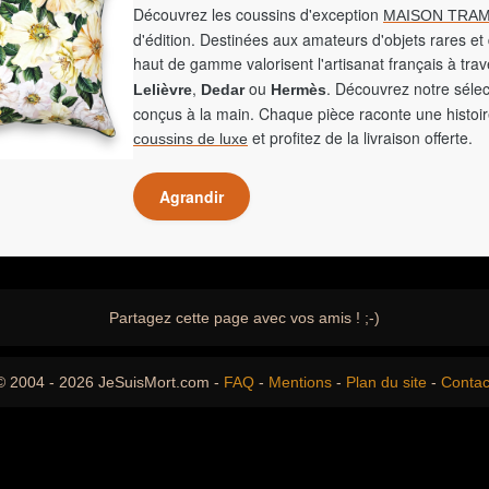
Découvrez les coussins d'exception
MAISON TRAM
d'édition. Destinées aux amateurs d'objets rares et 
haut de gamme valorisent l'artisanat français à tra
,
ou
. Découvrez notre sélec
Lelièvre
Dedar
Hermès
conçus à la main. Chaque pièce raconte une histoir
et profitez de la livraison offerte.
coussins de luxe
Agrandir
Partagez cette page avec vos amis ! ;-)
© 2004 - 2026 JeSuisMort.com -
FAQ
-
Mentions
-
Plan du site
-
Contac