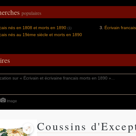
cherches
populaires
ncais nés en 1808 et morts en 1890
Écrivain francai
(1)
ncais nés au 19ème siècle et morts en 1890
res
Image
Coussins d'Excep