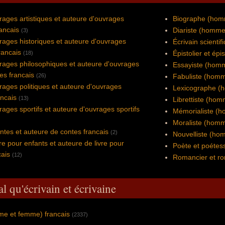
rages artistiques et auteure d'ouvrages
Biographe (hom
rancais
Diariste (homme
(3)
rages historiques et auteure d'ouvrages
Écrivain scientif
rancais
Épistolier et épi
(18)
rages philosophiques et auteure d'ouvrages
Essayiste (homm
es francais
(26)
Fabuliste (homm
rages politiques et auteure d'ouvrages
Lexicographe (
ancais
(13)
Librettiste (ho
rages sportifs et auteure d'ouvrages sportifs
Mémorialiste (h
Moraliste (homm
ntes et auteure de contes francais
(2)
Nouvelliste (ho
re pour enfants et auteure de livre pour
Poète et poétess
cais
(12)
Romancier et ro
l qu'écrivain et écrivaine
me et femme) francais
(2337)