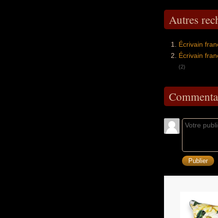
Autres re
Écrivain fra
Écrivain fra
(2)
Commentai