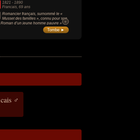
1821
-
1890
Francais
, 69 ans
Romancier français, surnommé le «
Musset des familles », connu pour son
+
+
 Roman d’un jeune homme pauvre »
8), il fut membre de l'Académie
Tombe ►
çaise.
ncais ♂