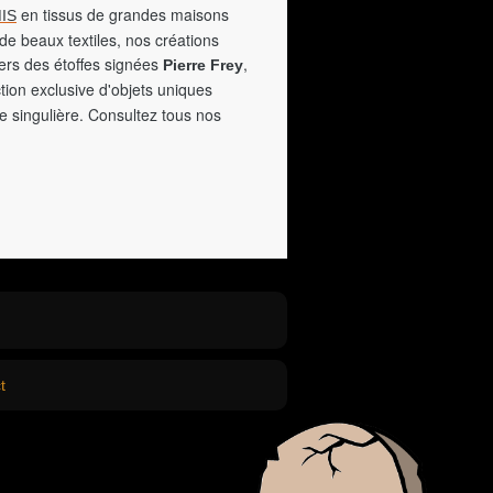
en tissus de grandes maisons
IS
de beaux textiles, nos créations
vers des étoffes signées
,
Pierre Frey
tion exclusive d'objets uniques
e singulière. Consultez tous nos
t