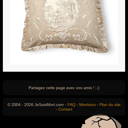
Partagez cette page avec vos amis ! ;-)
© 2004 - 2026 JeSuisMort.com -
FAQ
-
Mentions
-
Plan du site
-
Contact