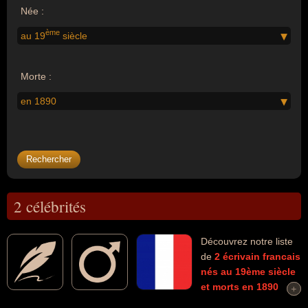
Née :
ème
au 19
siècle
Morte :
en 1890
2 célébrités
Découvrez notre liste
de
2
écrivain
francais
nés au 19ème siècle
et morts en 1890
+
+
connus comme par exemple : Alphonse Karr, Octave Feuillet... Ces