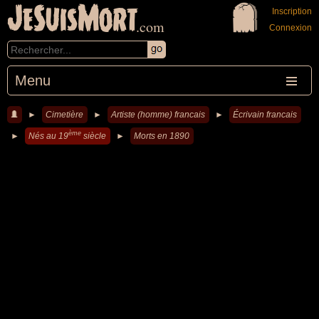
JeSuisMort
Inscription
.com
Connexion
Menu
►
Cimetière
►
Artiste (homme) francais
►
Écrivain francais
ème
►
Nés au 19
siècle
►
Morts en 1890