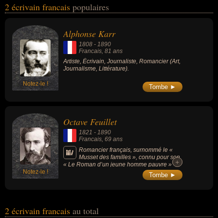
2 écrivain francais
populaires
personnalités (de sexe masculin) peuvent avoir des liens variés
dans les domaines de l'art, du journalisme, de la littérature ou du
théâtre. Ces célébrités peuvent également avoir été artiste,
Alphonse Karr
journaliste, romancier, académicien ou dramaturge.
1808
-
1890
Francais
, 81 ans
Artiste, Écrivain, Journaliste, Romancier (Art,
Journalisme, Littérature).
Notez-le !
Tombe ►
Octave Feuillet
1821
-
1890
Francais
, 69 ans
Romancier français, surnommé le «
Musset des familles », connu pour son
+
+
« Le Roman d’un jeune homme pauvre »
Notez-le !
(1858), il fut membre de l'Académie
Tombe ►
française.
2 écrivain francais
au total