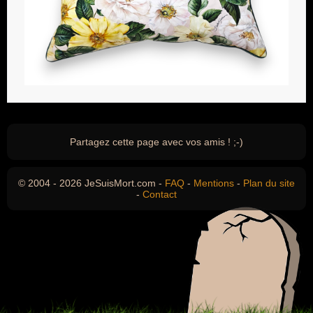
Partagez cette page avec vos amis ! ;-)
© 2004 - 2026 JeSuisMort.com -
FAQ
-
Mentions
-
Plan du site
-
Contact