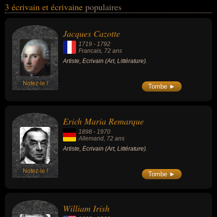
3 écrivain et écrivaine
populaires
l'art ou de la littérature. Ces célébrités peuvent également avoir été
artiste, romancier ou romancier policier. En ce qui concerne leurs
nationalités au moment de leurs morts, ils peuvent avoir été
Jacques Cazotte
francais, allemand ou américain par exemple.
1719
-
1792
Francais
, 72 ans
Artiste, Écrivain (Art, Littérature).
Notez-le !
Tombe ►
Erich Maria Remarque
1898
-
1970
Allemand
, 72 ans
Artiste, Écrivain (Art, Littérature).
Notez-le !
Tombe ►
William Irish