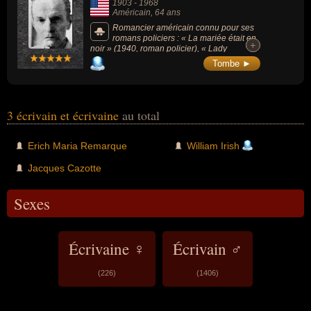
1903
-
1968
Américain
, 64 ans
Romancier américain connu pour ses
romans policiers : « La mariée était en
+
+
noir » (1940, roman policier), « Lady
Fantôme » (1942, roman policier), « La
Tombe ►
Sirène du Mississippi » (1947, roman
policier), « J'ai épousé une ombre » (1948,
roman policier) ou « Retour à Tillary Street »
(1941, roman policier).
3 écrivain et écrivaine
au total
Erich Maria Remarque
William Irish
Jacques Cazotte
Sexes
Écrivaine ♀
Écrivain ♂
(226)
(1406)