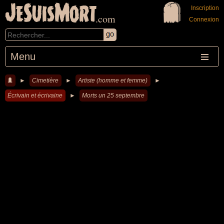
JeSuisMort
Inscription
.com
Connexion
Menu
►
Cimetière
►
Artiste (homme et femme)
►
Écrivain et écrivaine
►
Morts un 25 septembre