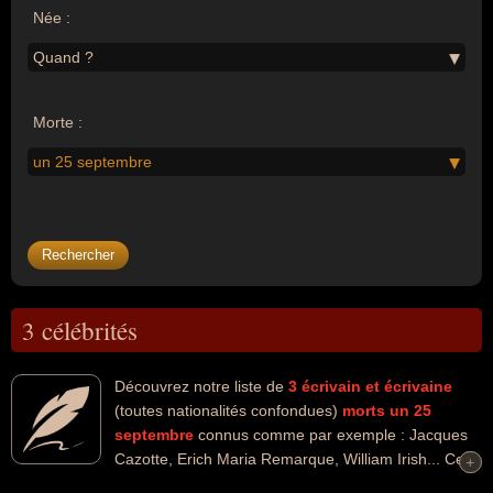
Née :
Quand ?
Morte :
un 25 septembre
3 célébrités
Découvrez notre liste de
3
écrivain et écrivaine
(toutes nationalités confondues)
morts un 25
septembre
connus comme par exemple : Jacques
Cazotte, Erich Maria Remarque, William Irish... Ces
+
+
personnalités peuvent avoir des liens variés dans les domaines de