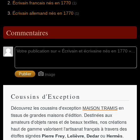
Écrivain francais nés en 1770
(1)
Écrivain allemand nés en 1770
(1)
Commentaires
Image
Coussins d'Exception
Découvrez les coussins d'exception
en
MAISON TRAMIS
tissus de grandes maisons d'édition. Destinées aux
amateurs d'objets rares et de beaux textiles, nos créations
haut de gamme valorisent l'artisanat français à travers des
étoffes signées
,
,
ou
.
Pierre Frey
Lelièvre
Dedar
Hermès