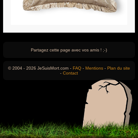
Partagez cette page avec vos amis ! ;-)
© 2004 - 2026 JeSuisMort.com -
FAQ
-
Mentions
-
Plan du site
-
Contact