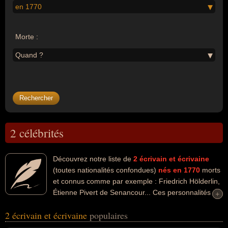
en 1770
Morte :
Quand ?
2 célébrités
Découvrez notre liste de
2
écrivain et écrivaine
(toutes nationalités confondues)
nés en 1770
morts
et connus comme par exemple : Friedrich Hölderlin,
Étienne Pivert de Senancour... Ces personnalités
+
+
peuvent avoir des liens variés dans les domaines de l'art, de la
2 écrivain et écrivaine
populaires
littérature ou de la philosophie. Ces célébrités peuvent également
avoir été artiste, philosophe ou poète. En ce qui concerne leurs