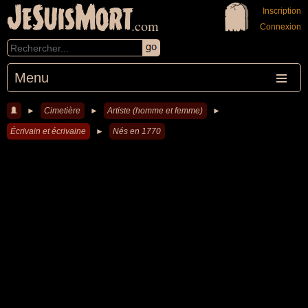
JeSuisMort
Inscription
.com
Connexion
Menu
►
Cimetière
►
Artiste (homme et femme)
►
Écrivain et écrivaine
►
Nés en 1770