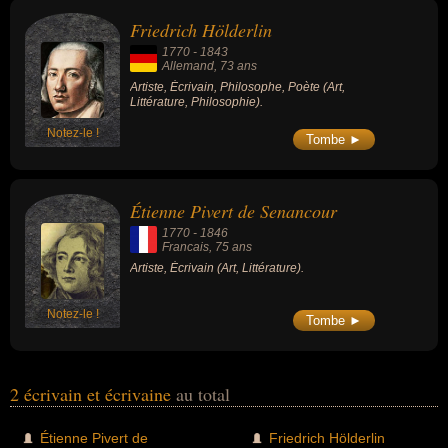
nationalités au moment de leurs morts, ils peuvent avoir été
Friedrich Hölderlin
allemand ou francais par exemple.
1770
-
1843
Allemand
, 73 ans
Artiste, Écrivain, Philosophe, Poète (Art,
Littérature, Philosophie).
Notez-le !
Tombe ►
Étienne Pivert de Senancour
1770
-
1846
Francais
, 75 ans
Artiste, Écrivain (Art, Littérature).
Notez-le !
Tombe ►
2 écrivain et écrivaine
au total
Étienne Pivert de
Friedrich Hölderlin