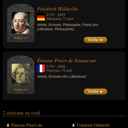
avoir été artiste, philosophe ou poète. En ce qui concerne leurs
Friedrich Hölderlin
nationalités au moment de leurs morts, ils peuvent avoir été
1770
-
1843
allemand ou francais par exemple.
Allemand
, 73 ans
Artiste, Écrivain, Philosophe, Poète (Art,
Littérature, Philosophie).
Notez-le !
Tombe ►
Étienne Pivert de Senancour
1770
-
1846
Francais
, 75 ans
Artiste, Écrivain (Art, Littérature).
Notez-le !
Tombe ►
2 écrivain
au total
Étienne Pivert de
Friedrich Hölderlin