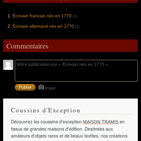
Écrivain francais nés en 1770
(1)
Écrivain allemand nés en 1770
(1)
Commentaires
Image
Coussins d'Exception
Découvrez les coussins d'exception
en
MAISON TRAMIS
tissus de grandes maisons d'édition. Destinées aux
amateurs d'objets rares et de beaux textiles, nos créations