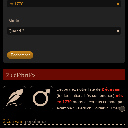
en 1770
Morte :
Quand ?
2 célébrités
Découvrez notre liste de
2
écrivain
(toutes nationalités confondues)
nés
en 1770
morts et connus comme par
exemple : Friedrich Hölderlin, Étienne
+
+
Pivert de Senancour... Ces personnalités (de sexe masculin)
2 écrivain
populaires
peuvent avoir des liens variés dans les domaines de l'art, de la
littérature ou de la philosophie. Ces célébrités peuvent également