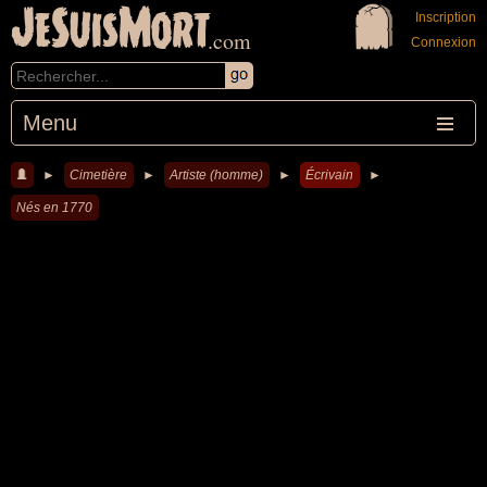
JeSuisMort
Inscription
.com
Connexion
Menu
►
Cimetière
►
Artiste (homme)
►
Écrivain
►
Nés en 1770