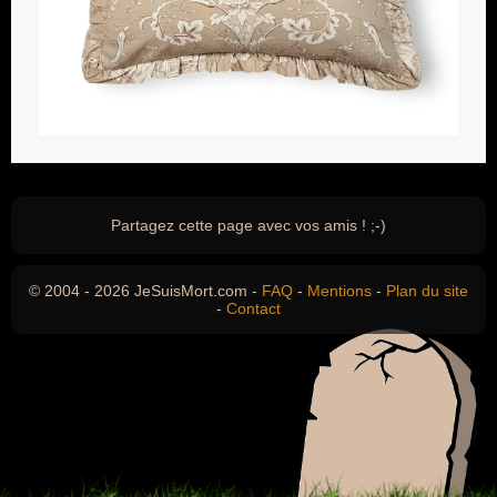
Partagez cette page avec vos amis ! ;-)
© 2004 - 2026 JeSuisMort.com -
FAQ
-
Mentions
-
Plan du site
-
Contact