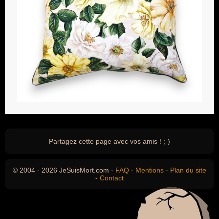
Partagez cette page avec vos amis ! ;-)
© 2004 - 2026 JeSuisMort.com -
FAQ
-
Mentions
-
Plan du site
-
Contact