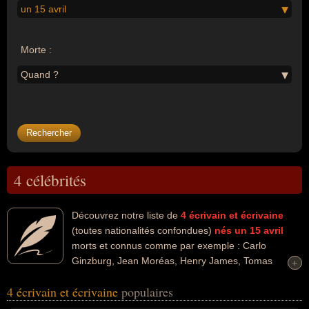
un 15 avril
Morte :
Quand ?
4 célébrités
Découvrez notre liste de
4
écrivain et écrivaine
(toutes nationalités confondues)
nés un 15 avril
morts et connus comme par exemple : Carlo
Ginzburg, Jean Moréas, Henry James, Tomas
+
+
Tranströmer... Ces personnalités peuvent avoir des liens variés
4 écrivain et écrivaine
populaires
dans les domaines de l'art, de l'enseignement, de l'histoire, de
l'histoire de l'art ou de la littérature. Ces célébrités peuvent