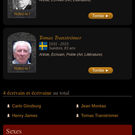
Artiste, Écrivain (Art, Littérature).
Notez-le !
Tombe ►
Tomas Tranströmer
1931
-
2015
Suèdois
, 83 ans
Artiste, Écrivain, Poète (Art, Littérature).
Notez-le !
Tombe ►
4 écrivain et écrivaine
au total
Carlo Ginzburg
Jean Moréas
Henry James
Tomas Tranströmer
Sexes