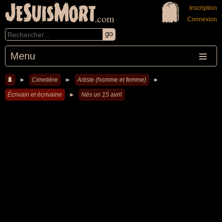
JeSuisMort
Inscription
.com
Connexion
Menu
►
Cimetière
►
Artiste (homme et femme)
►
Écrivain et écrivaine
►
Nés un 15 avril