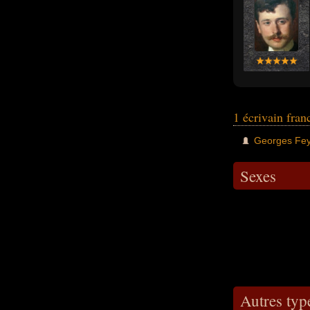
1 écrivain fran
Georges Fe
Sexes
Autres type