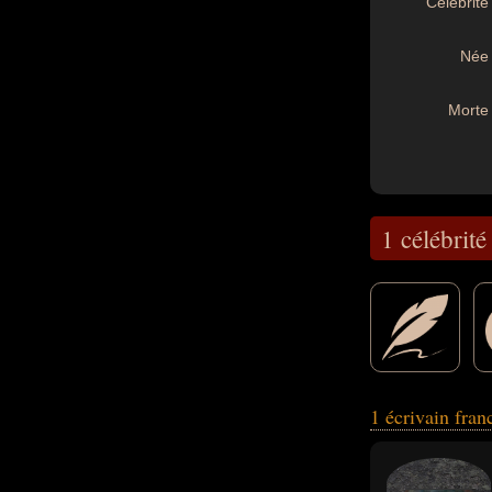
Célébrité 
Née 
Morte 
1 célébrité
1 écrivain fran