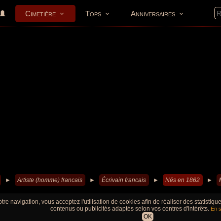
Cimetière
Tops
Anniversaires
►
Artiste (homme) francais
►
Écrivain francais
►
Nés en 1862
►
tre navigation, vous acceptez l'utilisation de cookies afin de réaliser des statistiq
contenus ou publicités adaptés selon vos centres d'intérêts.
En s
OK