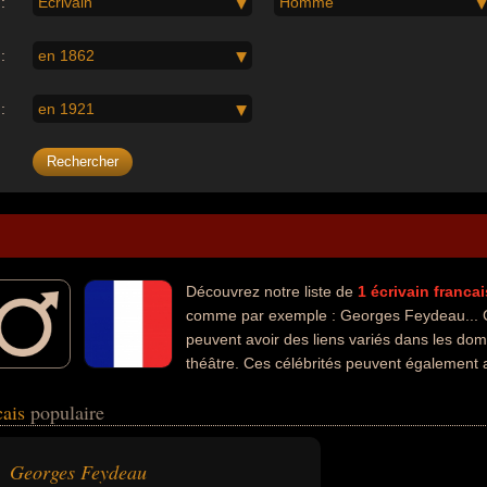
:
Écrivain
Homme
:
en 1862
:
en 1921
Découvrez notre liste de
1
écrivain
francai
comme par exemple : Georges Feydeau... C
peuvent avoir des liens variés dans les domai
théâtre. Ces célébrités peuvent également a
cais
populaire
Georges Feydeau