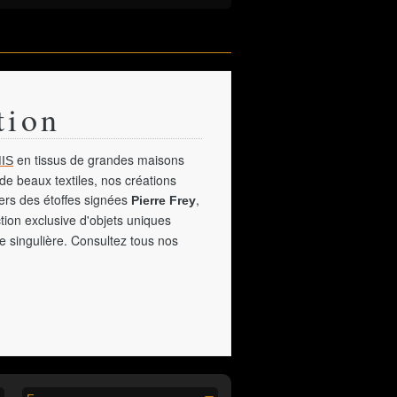
tion
en tissus de grandes maisons
IS
de beaux textiles, nos créations
vers des étoffes signées
,
Pierre Frey
tion exclusive d'objets uniques
e singulière. Consultez tous nos