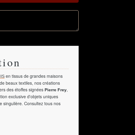
tion
en tissus de grandes maisons
IS
de beaux textiles, nos créations
vers des étoffes signées
,
Pierre Frey
tion exclusive d'objets uniques
e singulière. Consultez tous nos