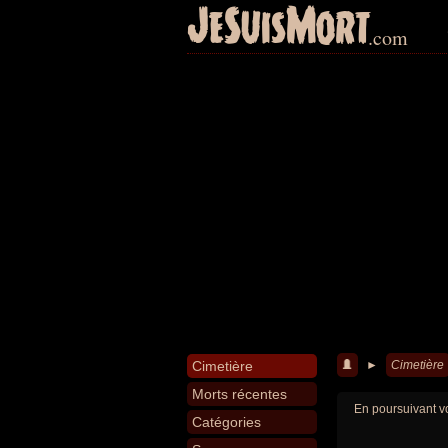
JeSuisMort
.com
Cimetière
►
Cimetière
Morts récentes
En poursuivant vo
Catégories