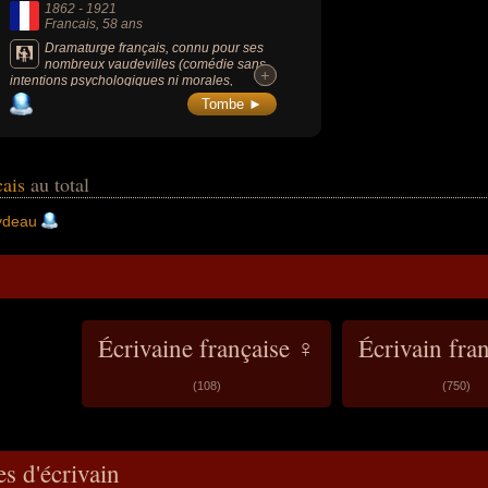
1862
-
1921
Francais
, 58 ans
Dramaturge français, connu pour ses
nombreux vaudevilles (comédie sans
+
+
intentions psychologiques ni morales,
fondée sur un comique de situations). Ses
Tombe ►
pièces de théâtre célèbres sont « Le Dindon
» (1896), « La Puce à l'oreille » (1907), « La
Dame de chez Maxim » (1899).
cais
au total
ydeau
Écrivaine française ♀
Écrivain fra
(108)
(750)
s d'écrivain