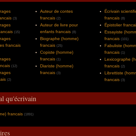
vrages
Auteur de contes
Écrivain scientif
rancais
francais
francais
(3)
(2)
(8)
vrages
Auteur de livre pour
Épistolier franca
rancais
enfants francais
Essayiste (hom
(15)
(8)
vrages
Biographe (homme)
francais
(101)
es francais
francais
Fabuliste (hom
(25)
Copiste (homme)
francais
(1)
vrages
francais
Lexicographe (
(1)
ancais
Diariste (homme)
francais
(12)
(2)
vrages
francais
Librettiste (ho
(3)
cais
francais
(2)
(3)
al qu'écrivain
me) francais
(1891)
res