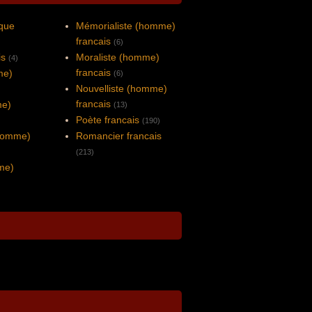
ique
Mémorialiste (homme)
francais
(6)
is
Moraliste (homme)
(4)
francais
me)
(6)
Nouvelliste (homme)
francais
me)
(13)
Poète francais
(190)
homme)
Romancier francais
(213)
mme)