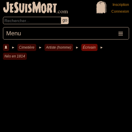
JeSuisMort
Inscription
.com
Connexion
Menu
►
Cimetière
►
Artiste (homme)
►
Écrivain
►
Nés en 1814