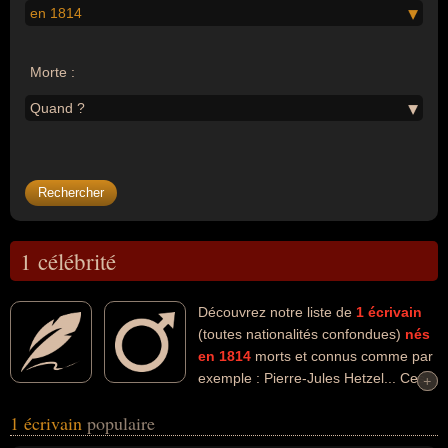
en 1814
Morte :
Quand ?
1 célébrité
Découvrez notre liste de
1
écrivain
(toutes nationalités confondues)
nés
en 1814
morts et connus comme par
exemple : Pierre-Jules Hetzel... Ces
+
+
personnalités (de sexe masculin) peuvent avoir des liens variés
1 écrivain
populaire
dans les domaines de l'art, du business ou de la littérature. Ces
célébrités peuvent également avoir été artiste, éditeur ou homme