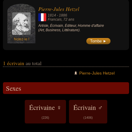
d'affaire. En ce qui concerne leurs nationalités au moment de leurs
Pierre-Jules Hetzel
morts, ils peuvent avoir été francais par exemple.
1814
-
1886
Francais
, 72 ans
Artiste, Écrivain, Éditeur, Homme d'affaire
(Art, Business, Littérature).
Notez-le !
Tombe ►
1 écrivain
au total
Pierre-Jules Hetzel
Sexes
Écrivaine ♀
Écrivain ♂
(226)
(1406)