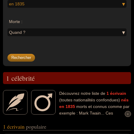
en 1835
Morte :
Quand ?
1 célébrité
Découvrez notre liste de
1
écrivain
(toutes nationalités confondues)
nés
en 1835
morts et connus comme par
exemple : Mark Twain... Ces
+
+
personnalités (de sexe masculin) peuvent avoir des liens variés
1 écrivain
populaire
dans les domaines de l'art, de l'humour ou de la littérature. Ces
célébrités peuvent également avoir été acteur, artiste ou comique.