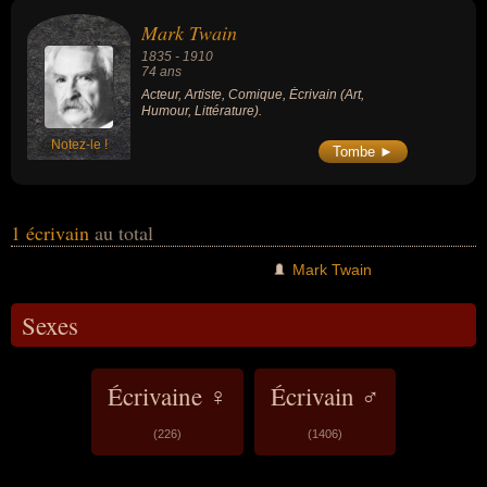
Mark Twain
1835
-
1910
74 ans
Acteur, Artiste, Comique, Écrivain (Art,
Humour, Littérature).
Notez-le !
Tombe ►
1 écrivain
au total
Mark Twain
Sexes
Écrivaine ♀
Écrivain ♂
(226)
(1406)