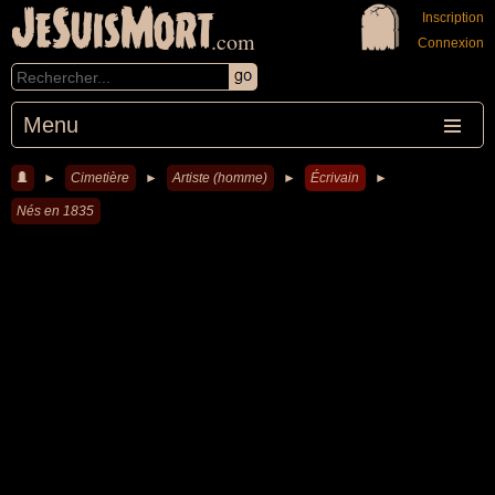
JeSuisMort
Inscription
.com
Connexion
Menu
►
Cimetière
►
Artiste (homme)
►
Écrivain
►
Nés en 1835