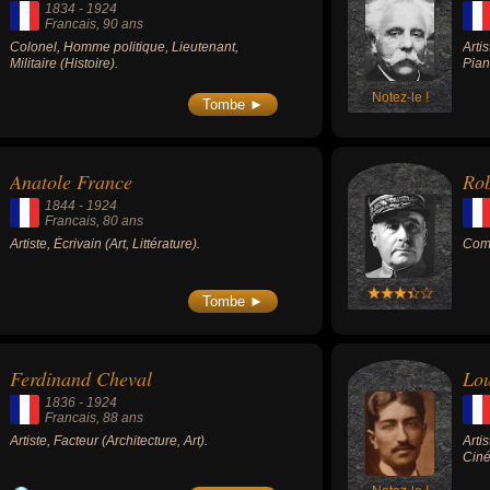
1834
-
1924
Francais
, 90 ans
Colonel, Homme politique, Lieutenant,
Arti
Militaire (Histoire).
Pian
Notez-le !
Tombe ►
Anatole France
Rob
1844
-
1924
Francais
, 80 ans
Artiste, Écrivain (Art, Littérature).
Comm
Tombe ►
Ferdinand Cheval
Lou
1836
-
1924
Francais
, 88 ans
Artiste, Facteur (Architecture, Art).
Arti
Cin