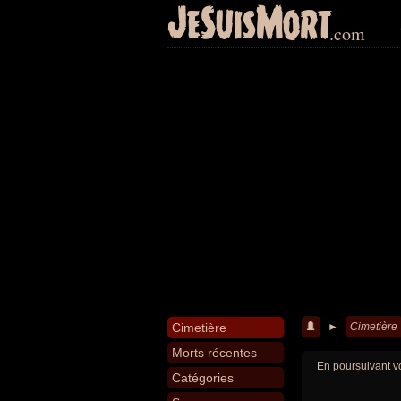
JeSuisMort
.com
Cimetière
►
Cimetière
Morts récentes
En poursuivant vo
Catégories