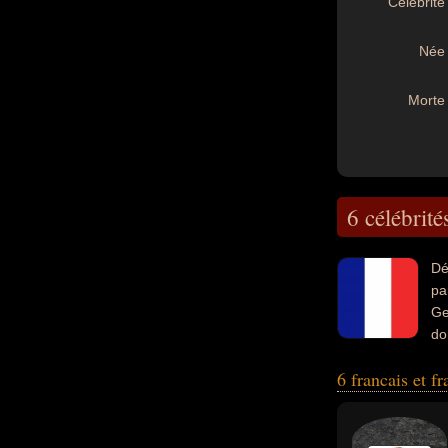
Célébrité 
Née 
Morte 
6 célébrité
Dé
pa
Ge
do
célébrités peuven
6 francais et f
pianiste, écrivai