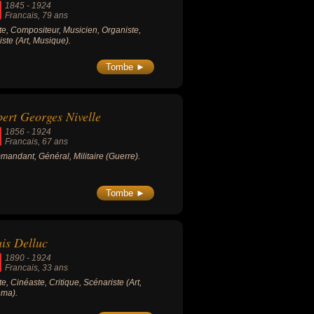
1845
-
1924
Francais
, 79 ans
ste, Compositeur, Musicien, Organiste,
iste (Art, Musique).
Tombe ►
ert Georges Nivelle
1856
-
1924
Francais
, 67 ans
andant, Général, Militaire (Guerre).
Tombe ►
is Delluc
1890
-
1924
Francais
, 33 ans
ste, Cinéaste, Critique, Scénariste (Art,
éma).