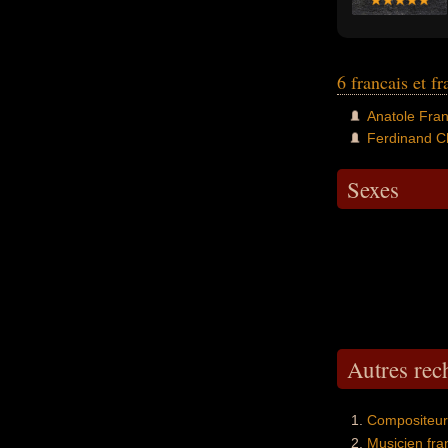
6 francais et f
Anatole Fra
Ferdinand C
Sexes
Autres re
Compositeur 
Musicien fra