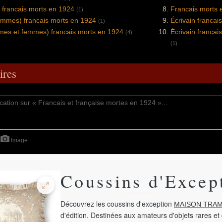
 francais morts en 1924
Francais morts 
(1)
ommes) francais morts en 1924
Écrivain francai
(1)
mes et femmes) francais morts en 1924
Écrivain francai
(4)
(1)
res
Image
Coussins d'Excep
Découvrez les coussins d'exception
MAISON TRAM
d'édition. Destinées aux amateurs d'objets rares et 