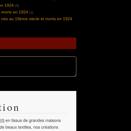
en 1924
(6)
s morts en 1924
(1)
s nés au 19ème siècle et morts en 1924
tion
en tissus de grandes maisons
IS
de beaux textiles, nos créations