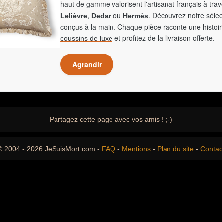
haut de gamme valorisent l'artisanat français à tra
,
ou
. Découvrez notre sélec
Lelièvre
Dedar
Hermès
conçus à la main. Chaque pièce raconte une histoir
et profitez de la livraison offerte.
coussins de luxe
Agrandir
Partagez cette page avec vos amis ! ;-)
© 2004 - 2026 JeSuisMort.com -
FAQ
-
Mentions
-
Plan du site
-
Contac