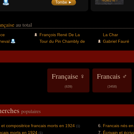
Notez-le !
Tombe ►
rançaise
au total
nce
François René De La
La Char
heval
Tour du Pin Chambly de
Gabriel Fauré
Française ♀
Francais ♂
(639)
(3458)
cherches
populaires
et compositrice francais morts en 1924
Francais nés en
(1)
ncais morts en 1924
Écrivain et écri
(1)