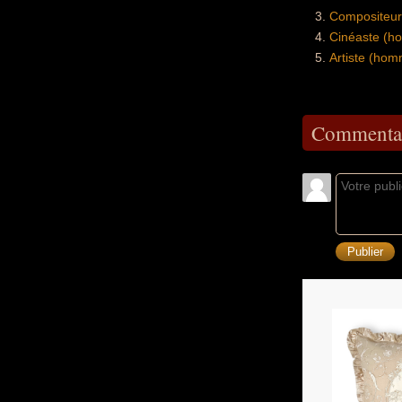
Compositeur
Cinéaste (h
Artiste (hom
Commentai