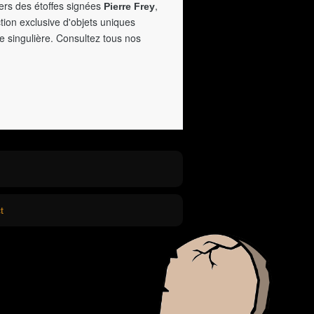
vers des étoffes signées
,
Pierre Frey
tion exclusive d'objets uniques
e singulière. Consultez tous nos
t