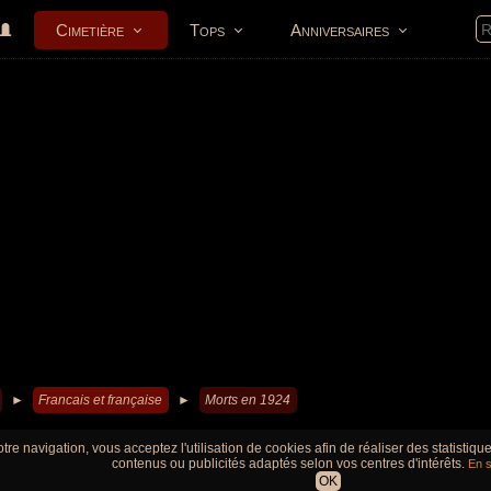
Cimetière
Tops
Anniversaires
►
Francais et française
►
Morts en 1924
tre navigation, vous acceptez l'utilisation de cookies afin de réaliser des statistiq
contenus ou publicités adaptés selon vos centres d'intérêts.
En s
OK