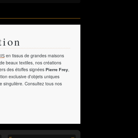
tion
en tissus de grandes maisons
IS
de beaux textiles, nos créations
vers des étoffes signées
,
Pierre Frey
tion exclusive d'objets uniques
e singulière. Consultez tous nos