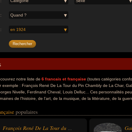
:
Catégorie
Sexe
:
Quand ?
:
en 1924
s
couvrez notre liste de
6
francais et française
(toutes catégories con
r exemple : François René De La Tour du Pin Chambly de La Char, Gab
orges Nivelle, Ferdinand Cheval, Louis Delluc... Ces personnalités peuv
maines de l'histoire, de l'art, de la musique, de la littérature, de la gue
t également avoir été colonel, homme politique, lieutenant, militaire, ar
rançaise
populaires
n, commandant, général, facteur, cinéaste, critique ou scénariste.
Gab
François René De La Tour du Pin Chambly de La Char