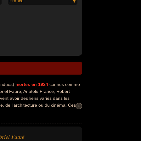
France
fondues)
mortes en 1924
connus comme
riel Fauré, Anatole France, Robert
ent avoir des liens variés dans les
rre, de l'architecture ou du cinéma. Ces
+
+
tiste, compositeur, musicien, organiste,
riel Fauré