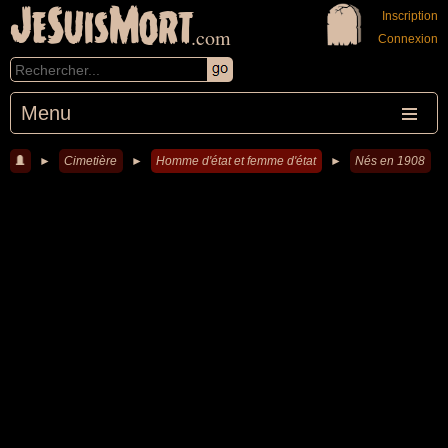
JeSuisMort
Inscription
.com
Connexion
Menu
►
Cimetière
►
Homme d'état et femme d'état
►
Nés en 1908