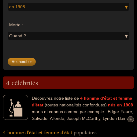
en 1908
Morte :
Quand ?
4 célébrités
Découvrez notre liste de
4
homme d'état et femme
d'état
(toutes nationalités confondues)
nés en 1908
morts et connus comme par exemple : Edgar Faure,
Salvador Allende, Joseph McCarthy, Lyndon Baines
+
+
johnson... Ces personnalités peuvent avoir des liens variés dans
4 homme d'état et femme d'état
populaires
les domaines de la politique, de la politique de droite ou de