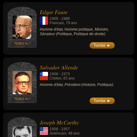
l'histoire. Ces célébrités peuvent également avoir été homme
politique, ministre, sénateur ou président. En ce qui concerne leurs
Edgar Faure
nationalités au moment de leurs morts, ils peuvent avoir été
1908
-
1988
francais, chilien ou américain par exemple.
Francais
, 79 ans
Homme d'état, Homme politique, Ministre,
Sénateur (Politique, Politique de droite).
Notez-le !
Tombe ►
Salvador Allende
1908
-
1973
Chilien
, 65 ans
Homme d'état, Président (Histoire, Politique).
Notez-le !
Tombe ►
Joseph McCarthy
1908
-
1957
Américain
, 48 ans